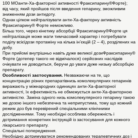
100 МОанти-Ха-факторної активності Фраксипарину®Форте);
від часу, який пройшов після введення гепарину, зможливим
зниженням дози антидоту.
Однак цілком нейтралізувати анти-Ха-факторну активність
Фраксипарину® Форте неможливо.
Більш того, через кінетику абсорбції Фраксипарину®Форте ця
нейтралізація може мати тимчасовий характер і потребувати
поділу всієїдози протаміну на кілька ін’єкцій (2 – 4), розділених на
добу.
При прийомі внутрішньо навіть дуже великої дозиФраксипарину®
Форте (дотепер такого не відмічалося) серйозних наслідків
очікувати не доводиться, беручи до уваги дуже низьку абсорбцію
препарату.
Особливості застосування.
Незважаючи на те, що
концентрацію різних препаратівнизь комолекулярних гепаринів
виражають у міжнародних одиницях анти-Ха-факторної
активності, їх ефективність не обмежується анти-Ха-факторною
активністю. Заміна одного низь комолекулярного гепарину такою
же дозою іншого небезпечна та неприпустима, тому що кожний
режим доз був перевірений спеціальними клінічними
дослідженнями. Тому необхідні особлива обережність і
дотримання конкретних інструкцій із застосування для кожного
лікарського препарату.
Спеціальні попередження.
Необхідно дотримуватися рекомендованих терапевтичних доз і