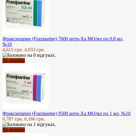
Фраксипарин (Fraxiparine) 7600 анти-Ха МО/мл по 0.8 мл,
№10
4,615 грн.
4,033 грн.
До кошика
Фраксипарин (Fraxiparine) 9500 анти-Ха МО/мл по 1 мл, №10
6,787 грн.
6,166 грн.
До кошика