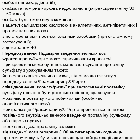
емболігеннихкардіопатій);
слабка та помірна ниркова недостатність (кліренскреатині ну 30
– 60 мл/хв);
особам будь-якого віку в комбінації:
з ацетил саліциловою кислотою в аналгетичних, антипіретичних і
протизапальних дозах;
з не стероїдними протизапальними засобами (при системному
застосуванні);
з декстраном 40.
Передозування.
Підшкірне введення великих доз
Фраксипарину®Форте може спричинювати кровотечі.
При кровотечі може бути показано застосування протаміну
сульфату з урахуванням такого:
його ефективність значно нижче, ніж описана взв’язку з
передозуванням Фраксипарину® Форте;
співвідношення “користь/ризик” при застосуванні протаміну
сульфату повинно бути ретельно оцінено, враховуючи
можливість розвитку його побічних дій (особливо
анафілактичного шоку).
Нейтралізація Фраксипарину® Форте проводиться шляхом
повільного внутрішньо венного введення протаміну (сульфату
або гідро хлориду).
Ефективна доза протаміну залежить
від введеної дози гепарину (100 антигепариновиходиниць
протаміну можуть бути застосовані для нейтралізації активності