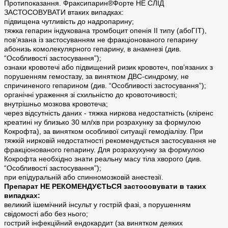
Протипоказання. Фраксипарин®Форте НЕ СЛІД
ЗАСТОСОВУВАТИ втаких випадках:
підвищена чутливість до надропарину;
тяжка гепарин індукована тромбоцит опенія II типу (абоГІТ),
пов’язана із застосуванням не фракціонованого гепарину
абонизь комолекулярного гепарину, в анамнезі (див.
“Особливості застосування”);
ознаки кровотечі або підвищений ризик кровотеч, пов’язаних з
порушенням гемостазу, за винятком ДВС-синдрому, не
спричиненого гепарином (див. “Особливості застосування”);
органічні ураження зі схильністю до кровоточивості;
внутрішньо мозкова кровотеча;
через відсутність даних - тяжка ниркова недостатність (кліренс
креатині ну близько 30 мл/хв при розрахунку за формулою
Кокрофта), за винятком особливої ситуації гемодіалізу. При
тяжкій нирковій недостатності рекомендується застосування не
фракціонованого гепарину. Для розрахухунку за формулою
Кокрофта необхідно знати реальну масу тіла хворого (див.
“Особливості застосування”);
при епідуральній або спинномозковій анестезії.
Препарат НЕ РЕКОМЕНДУЄТЬСЯ застосовувати в таких
випадках:
великий ішемічний інсульт у гострій фазі, з порушенням
свідомості або без нього;
гострий інфекційний ендокардит (за винятком деяких