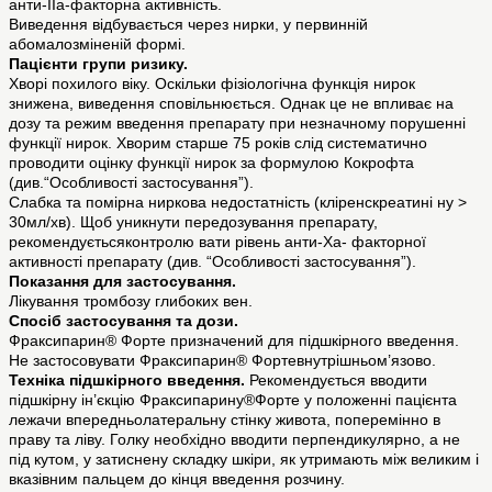
анти-IІа-факторна активність.
Виведення відбувається через нирки, у первинній
абомалозміненій формі.
Пацієнти групи ризику.
Хворі похилого віку. Оскільки фізіологічна функція нирок
знижена, виведення сповільнюється. Однак це не впливає на
дозу та режим введення препарату при незначному порушенні
функції нирок. Хворим старше 75 років слід систематично
проводити оцінку функції нирок за формулою Кокрофта
(див.“Особливості застосування”).
Слабка та помірна ниркова недостатність (кліренскреатині ну >
30мл/хв). Щоб уникнути передозування препарату,
рекомендуєтьсяконтролю вати рівень анти-Ха- факторної
активності препарату (див. “Особливості застосування”).
Показання для застосування.
Лікування тромбозу глибоких вен.
Спосіб застосування та дози.
Фраксипарин® Форте призначений для підшкірного введення.
Не застосовувати Фраксипарин® Фортевнутрішньом’язово.
Техніка підшкірного введення.
Рекомендується вводити
підшкірну ін’єкцію Фраксипарину®Форте у положенні пацієнта
лежачи впередньолатеральну стінку живота, поперемінно в
праву та ліву. Голку необхідно вводити перпендикулярно, а не
під кутом, у затиснену складку шкіри, як утримають між великим і
вказівним пальцем до кінця введення розчину.