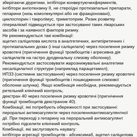
зберігаючи діуретики, інгібітори конвертуючихферментів,
інгібітори ангіотензину II, не стероїдні протизапальні препарати,
гепарини (низь комолекулярні або не фракціоновані),
циклоспорин і такролімус, триметоприм. Ризик розвитку
гіперкаліємії підвищується при застосуванні таких лікарських
засобів і за наявності факторів ризику.
Не рекомендуються такі комбінації:
ацетил саліцилова кислота в аналгетичних, антипіретичних і
протизапальних дозах (і інші саліцилати) через посилення ризику
кровотечі (пригнічення функції тромбоцитів і агресивна дія
саліцилатів на гастро дуоденальну слизову оболонку).
Рекомендується застосовувати жарознижувальні аналгетики
несаліцилатної структури (наприклад парацетамол);
НПЗЗ (системне застосування) через посилення ризику кровотечі
(пригнічення функції тромбоцитів і пошкодження слизової
оболонки шлунка). Якщо комбінація необхідна, рекомендується
ретельний клінічний контроль;
декстран 40 через посилення ризику кровотечі (пригнічення
функції тромбоцитів декстраном 40).
Комбінації, які потребують обережності при застосуванні:
пероральні антикоагулянти через посиленняантикоагулянтної
дії. При переході з гепарину на пероральний антикоагулянт
потрібно підсилити клінічний контроль.
Комбінації, які заслуговують наувагу:
інгібітори агрегації тромбоцитів - абсиксимаб, ацетил саліцилова