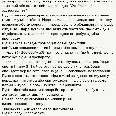
до неврологічних порушень різного ступеня тяжкості, включаючи
тривалий або остаточний параліч (див. “Особливості
застосування”).
Підшкірне введення препарату може спричинювати утворення
гематом у місці ін’єкції. Недотримання рекомендованого методу
введення або використання невідповідного обладнання погіршує
ситуацію. Тверді вузлики, що зникають протягом декількох днів,
відображають запальний процес, щоне потребує відміни
препарату.
Відмічалися випадки тромбоцит опенії двох типів:
найбільш поширений – тип I – звичайно помірного ступеня
тяжкості (> 100 000/мм3) і раннього настання (до 5-годня), що не
потребує відміни препарату;
такий, що спричинявся рідко – тяжка імуноалергічнатромбоцит
опенія II типу (ГІТ). Частота прояву цього типу тромбоцит
опеніїдотепер не встановлена (див. “Особливості застосування”).
Рідко спостерігався некроз шкіри в місці введення, якому можуть
передувати пурпура або еритематозні, ін фільтруючі та болісні
плями. Лікування повинно негайно припиняти.
Рідкі шкірні або системні алергійні прояви, що потребують у
деяких випадках відміни препарату.
При тривалому лікуванні можливий ризик
виникненняостеопорозу.
Тимчасове підвищення рівня трансаміназ.
Рідкі випадки гіперкаліємії.