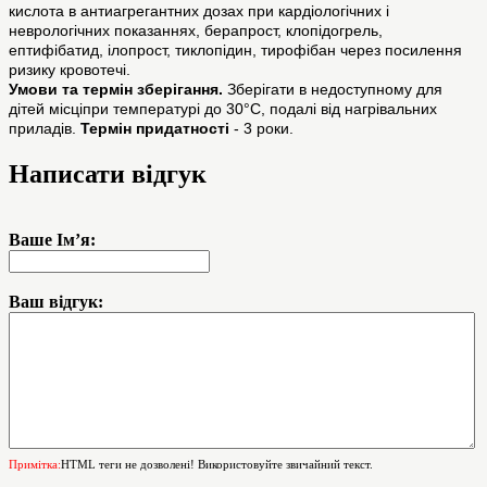
кислота в антиагрегантних дозах при кардіологічних і
неврологічних показаннях, берапрост, клопідогрель,
ептифібатид, ілопрост, тиклопідин, тирофібан через посилення
ризику кровотечі.
Умови та термін зберігання.
Зберігати в недоступному для
дітей місціпри температурі до 30°С, подалі від нагрівальних
приладів.
Термін придатності
- 3 роки.
Написати відгук
Ваше Ім’я:
Ваш відгук:
Примітка:
HTML теги не дозволені! Використовуйте звичайний текст.