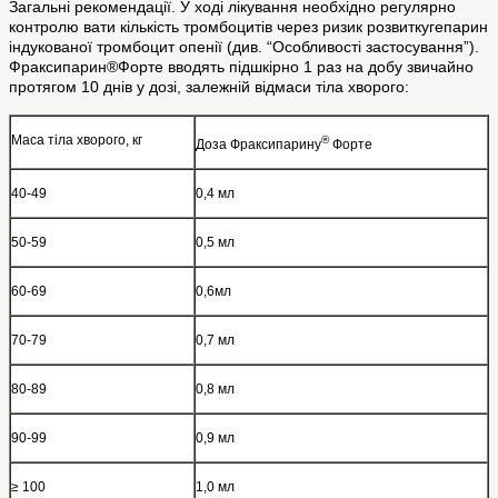
Загальні рекомендації. У ході лікування необхідно регулярно
контролю вати кількість тромбоцитів через ризик розвиткугепарин
індукованої тромбоцит опенії (див. “Особливості застосування”).
Фраксипарин®Форте вводять підшкірно 1 раз на добу звичайно
протягом 10 днів у дозі, залежній відмаси тіла хворого:
Маса тіла хворого, кг
®
Доза Фраксипарину
Форте
40-49
0,4 мл
50-59
0,5 мл
60-69
0,6мл
70-79
0,7 мл
80-89
0,8 мл
90-99
0,9 мл
≥ 100
1,0 мл