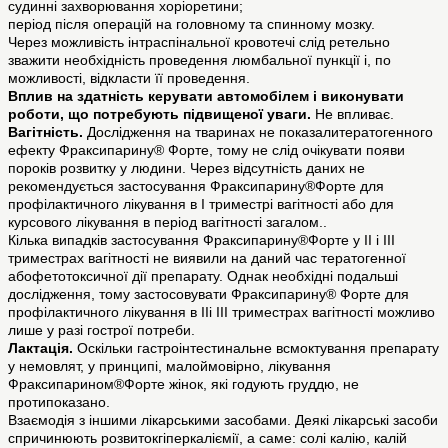
судинні захворювання хоріоретини;
період після операцій на головному та спинному мозку.
Через можливість інтраспінальної кровотечі слід ретельно
зважити необхідність проведення люмбальної пункції і, по
можливості, відкласти її проведення.
Вплив на здатність керувати автомобілем і виконувати
роботи, що потребують підвищеної уваги.
Не впливає.
Вагітність.
Дослідження на тваринах не показалитератогенного
ефекту Фраксипарину® Форте, тому не слід очікувати появи
пороків розвитку у людини. Через відсутність даних не
рекомендується застосування Фраксипарину®Форте для
профілактичного лікування в І триместрі вагітності або для
курсового лікування в період вагітності загалом..
Кілька випадків застосування Фраксипарину®Форте у ІІ і ІІІ
триместрах вагітності не виявили на даний час тератогенної
абофетотоксичної дії препарату. Однак необхідні подальші
дослідження, тому застосовувати Фраксипарину® Форте для
профілактичного лікування в ІІі ІІІ триместрах вагітності можливо
лише у разі гострої потреби.
Лактація.
Оскільки гастроінтестинальне всмоктування препарату
у немовлят, у принципі, малоймовірно, лікування
Фраксипарином®Форте жінок, які годують груддю, не
протипоказано.
Взаємодія з іншими лікарськими засобами. Деякі лікарські засоби
спричинюють розвитокгіперкаліємії, а саме: солі калію, калій