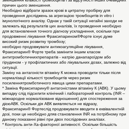
зменшення кількості тромбоцитів і за відсутності інших очевидних
причин цього зменшення.
Необхідно відібрати зразок крові в цитратну пробірку для
проведення досліджень за агрегацією тромбоцитів in vitro і
імунологічного аналізу. Однак у такій ситуації негайні заходи не
залежать від результатів цих аналізів, їх проведення необхідно
для встановлення точного діагнозу ускладнення, оскільки при
продовженні лікування Фраксипарином®Форте існує дуже
високий ризик розвитку тромбозу;
необхідно продовжувати антикоагуляційне лікування,
Фраксипарин® Форте треба замінити іншим класом
антитромботичнихпрепаратів - натрію данапароїдом або
гірудином - у профілактичних або лікувальних дозах, залежно від
ситуації.
Заміну на антагоністи вітаміну К можна проводити тільки після
нормалізації кількості тромбоцитів через ризик
посиленнятромботичного явища цими препаратами.
* Заміна Фраксипарину® антагоністами вітаміну К (АВК). У цьому
випадку слід підсилити клінічний і лабораторний контроль (INR –
міжнародне нормалізоване відношення) для спостереження за
дієюАВК. Оскільки дія АВК виявляється не відразу,
Фраксипарин® Фортеслід продовжувати вводити в еквівалентній
дозі, поки це необхідно дляв становлення INR на потрібному при
даному показанні рівні при двох послідовних аналізах.
* Контроль анти-Ха-факторної активності. Оскільки більшість