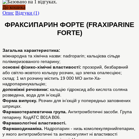
До кошика
Опис
Відгуки (1)
ФРАКСИПАРИН ФОРТЕ (FRAXIPARINE
FORTE)
Загальна характеристика:
міжнародна та хімічна назви: nadroparin; кальцієва сільде
полімеризованого гепарину;
основні фізико-хімічні властивості:
прозорий, безбарвний
або світло-жовтого кольору розчин, що злегка опалесціює;
склад: 1 мл розчину містить 19 000 МО анти-Ха-
надропаринукальцію;
допоміжні речовини:
кальцію гідроксид або кислота соляна
розведена, вода для ін’єкцій.
Форма випуску.
Розчин для ін’єкцій у попередньо заповнених
шприцах.
Фармакотерапевтична група.
Антитромботичні засоби. Група
гепарину. КодАТС B01A B06.
Фармакологічні властивості.
Фармакодинаміка.
Надропарин - низь комолекулярнийгепарин,
у якого антитромботичні та антикоагулянт ні властивості