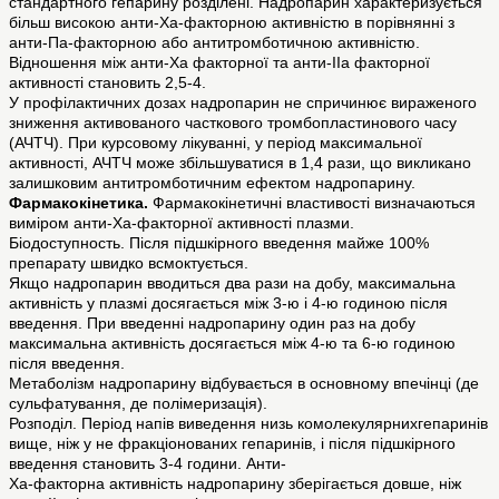
стандартного гепарину розділені. Надропарин характеризується
більш високою анти-Ха-факторною активністю в порівнянні з
анти-Па-факторною або антитромботичною активністю.
Відношення між анти-Ха факторної та анти-ІІа факторної
активності становить 2,5-4.
У профілактичних дозах надропарин не спричинює вираженого
зниження активованого часткового тромбопластинового часу
(АЧТЧ). При курсовому лікуванні, у період максимальної
активності, АЧТЧ може збільшуватися в 1,4 рази, що викликано
залишковим антитромботичним ефектом надропарину.
Фармакокінетика.
Фармакокінетичні властивості визначаються
виміром анти-Ха-факторної активності плазми.
Біодоступность. Після підшкірного введення майже 100%
препарату швидко всмоктується.
Якщо надропарин вводиться два рази на добу, максимальна
активність у плазмі досягається між 3-ю і 4-ю годиною після
введення. При введенні надропарину один раз на добу
максимальна активність досягається між 4-ю та 6-ю годиною
після введення.
Метаболізм надропарину відбувається в основному впечінці (де
сульфатування, де полімеризація).
Розподіл. Період напів виведення низь комолекулярнихгепаринів
вище, ніж у не фракціонованих гепаринів, і після підшкірного
введення становить 3-4 години. Анти-
Ха-факторна активність надропарину зберігається довше, ніж