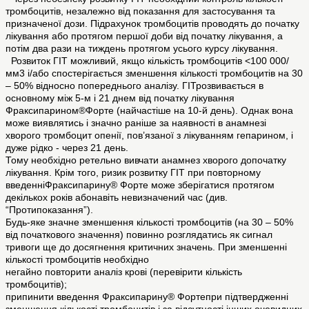
тромбоцитів, незалежно від показання для застосування та
призначеної дози. Підрахунок тромбоцитів проводять до початку
лікування або протягом першої доби від початку лікування, а
потім два рази на тиждень протягом усього курсу лікування.
Розвиток ГІТ можливий, якщо кількість тромбоцитів <100 000/
мм3 і/або спостерігається зменшення кількості тромбоцитів на 30
– 50% відносно попереднього аналізу. ГІТрозвивається в
основному між 5-м і 21 днем від початку лікування
Фраксипарином®Форте (найчастіше на 10-й день). Однак вона
може виявлятись і значно раніше за наявності в анамнезі
хворого тромбоцит опенії, пов’язаної з лікуванням гепарином, і
дуже рідко - через 21 день.
Тому необхідно ретельно вивчати анамнез хворого допочатку
лікування. Крім того, ризик розвитку ГІТ при повторному
введенніФраксипарину® Форте може зберігатися протягом
декількох років абонавіть невизначений час (див.
“Протипоказання”).
Будь-яке значне зменшення кількості тромбоцитів (на 30 – 50%
від початкового значення) повинно розглядатись як сигнал
тривоги ще до досягнення критичних значень. При зменшенні
кількості тромбоцитів необхідно
негайно повторити аналіз крові (перевірити кількість
тромбоцитів);
припинити введення Фраксипарину® Фортепри підтвердженні