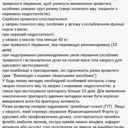
тривалості лікування, щоб уникнути виникнення кровотечі,
особливо ухворих груп ризику (хворі похилого віку, пацієнти з
нирковою недостатністю).
Серйозні кровотечі спостерігалися
у хворих похилого віку, особливо у зв’язку з ослабленням функції
нирок з віком;
при нирковій недостатності;
у хворих з масою тіла менше 40 кг;
при тривалості лікування, яка перевищує рекомендовану (10
днів);
при недотриманні рекомендованих умов лікування (особливо
тривалості і встановлення дози на основі маси тіла хворого для
курсового застосування);
при комбінації з препаратами, які підсилюють ризик кровотечі
(див. “Взаємодія з іншими лікарськими засобами”).
У будь-якому випадку необхідний особливий контроль стану
хворих похилого віку та хворих з нирковою недостатністю, а
також при застосуванні препарату більше 10 днів. Для виявлення
накопичення препарату вдеяких випадках може бути корисно
вимірювати анти-Ха-факторну активність.
Ризик розвитку гепарин індукованої тромбоцит опенії (ГІТ). Якщо
у хворого, який отримує лікування Фраксипарином® Форте (у
курсових або профілактичних дозах), спостерігається тромбоз,
флебіт, емболія легенів, гостра ішемія нижніх кінцівок, інфаркт
міокарда або інсульт, слід розглядати це явище як маніфестацію