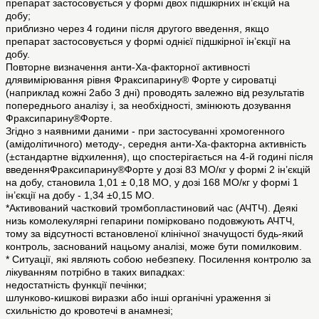
препарат застосовується у формі двох підшкірних ін’єкцій на
добу;
приблизно через 4 години після другого введення, якщо
препарат застосовується у формі однієї підшкірної ін’єкції на
добу.
Повторне визначення анти-Ха-факторної активності
длявимірювання рівня Фраксипарину® Форте у сироватці
(наприклад кожні 2або 3 дні) проводять залежно від результатів
попереднього аналізу і, за необхідності, змінюють дозування
Фраксипарину®Форте.
Згідно з наявними даними - при застосуванні хромогенного
(амідолітичного) методу-, середня анти-Ха-факторна активність
(±стандартне відхилення), що спостерігається на 4-й годині після
введенняФраксипарину®Форте у дозі 83 МО/кг у формі 2 ін’єкцій
на добу, становила 1,01 ± 0,18 МО, у дозі 168 МО/кг у формі 1
ін’єкції на добу - 1,34 ±0,15 МО.
*Активований частковий тромбопластиновий час (АЧТЧ). Деякі
низь комолекулярні гепарини помірковано подовжують АЧТЧ,
тому за відсутності встановленої клінічної значущості будь-який
контроль, заснований нацьому аналізі, може бути помилковим.
* Ситуації, які являють собою небезпеку. Посилення контролю за
лікуванням потрібно в таких випадках:
недостатність функції печінки;
шлунково-кишкові виразки або інші органічні ураження зі
схильністю до кровотечі в анамнезі;