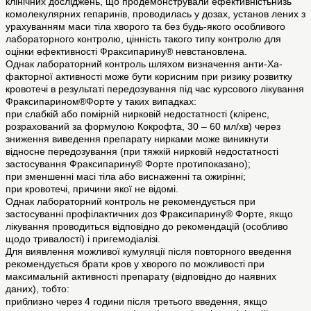
клінічних досліджень, що продемонстрували ефективністьнизь
комолекулярних гепаринів, проводилась у дозах, установ лених з
урахуванням маси тіла хворого та без будь-якого особливого
лабораторного контролю, цінність такого типу контролю для
оцінки ефективності Фраксипарину® невстановлена.
Однак лабораторний контроль шляхом визначення анти-Ха-
факторної активності може бути корисним при ризику розвитку
кровотечі в результаті передозування під час курсового лікування
Фраксипарином®Форте у таких випадках:
при слабкій або помірній нирковій недостатності (кліренс,
розрахований за формулою Кокрофта, 30 – 60 мл/хв) через
зниження виведення препарату нирками може виникнути
відносне передозування (при тяжкій нирковій недостатності
застосування Фраксипарину® Форте протипоказано);
при зменшенні масі тіла або виснаженні та ожирінні;
при кровотечі, причини якої не відомі.
Однак лабораторний контроль не рекомендується при
застосуванні профілактичних доз Фраксипарину® Форте, якщо
лікування проводиться відповідно до рекомендацій (особливо
щодо тривалості) і пригемодіалізі.
Для виявлення можливої кумуляції після повторного введення
рекомендується брати кров у хворого по можливості при
максимальній активності препарату (відповідно до наявних
даних), тобто:
приблизно через 4 години після третього введення, якщо