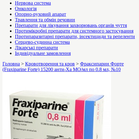
Нервова система
Онкологія
Опорно-руховий апарат
Травлення та обмін речовин
Препарати для лікування захворювань органів чуття
Протимікробні препарати для системного застосування
Протипаразитарні препарати, інсектициди та репеленти
Серцево-судинна система
Лікарські препарати
Індивідуальне замовлення
Головна
>
Кровотворення та кров
>
Фраксипарин Форте
(Fraxiparine Forte) 15200 анти-Ха МО/мл по 0.8 мл, №10