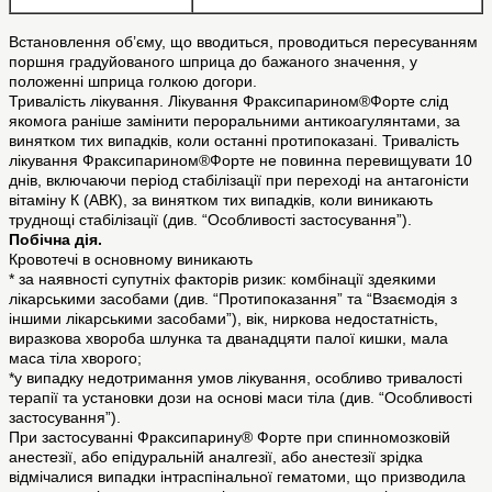
Встановлення об’єму, що вводиться, проводиться пересуванням
поршня градуйованого шприца до бажаного значення, у
положенні шприца голкою догори.
Тривалість лікування. Лікування Фраксипарином®Форте слід
якомога раніше замінити пероральними антикоагулянтами, за
винятком тих випадків, коли останні протипоказані. Тривалість
лікування Фраксипарином®Форте не повинна перевищувати 10
днів, включаючи період стабілізації при переході на антагоністи
вітаміну К (АВК), за винятком тих випадків, коли виникають
труднощі стабілізації (див. “Особливості застосування”).
Побічна дія.
Кровотечі в основному виникають
* за наявності супутніх факторів ризик: комбінації здеякими
лікарськими засобами (див. “Протипоказання” та “Взаємодія з
іншими лікарськими засобами”), вік, ниркова недостатність,
виразкова хвороба шлунка та дванадцяти палої кишки, мала
маса тіла хворого;
*у випадку недотримання умов лікування, особливо тривалості
терапії та установки дози на основі маси тіла (див. “Особливості
застосування”).
При застосуванні Фраксипарину® Форте при спинномозковій
анестезії, або епідуральній аналгезії, або анестезії зрідка
відмічалися випадки інтраспінальної гематоми, що призводила