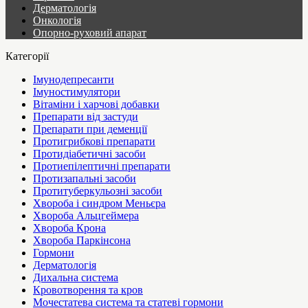
Дерматологія
Онкологія
Опорно-руховий апарат
Категорії
Імунодепресанти
Імуностимулятори
Вітаміни і харчові добавки
Препарати від застуди
Препарати при деменції
Протигрибкові препарати
Протидіабетичні засоби
Протиепілептичні препарати
Протизапальні засоби
Протитуберкульозні засоби
Хвороба і синдром Меньєра
Хвороба Альцгеймера
Хвороба Крона
Хвороба Паркінсона
Гормони
Дерматологія
Дихальна система
Кровотворення та кров
Мочестатева система та статеві гормони