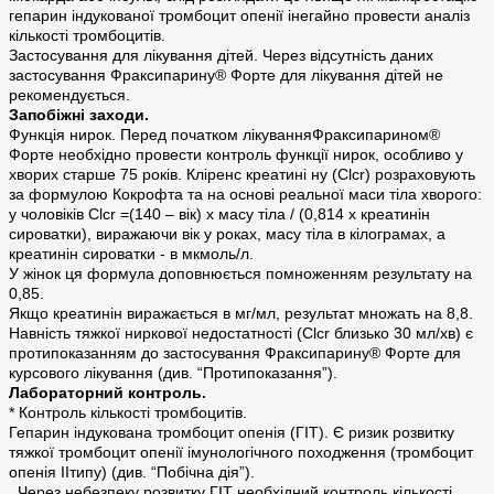
гепарин індукованої тромбоцит опенії інегайно провести аналіз
кількості тромбоцитів.
Застосування для лікування дітей. Через відсутність даних
застосування Фраксипарину® Форте для лікування дітей не
рекомендується.
Запобіжні заходи.
Функція нирок. Перед початком лікуванняФраксипарином®
Форте необхідно провести контроль функції нирок, особливо у
хворих старше 75 років. Кліренс креатині ну (Сlсr) розраховують
за формулою Кокрофта та на основі реальної маси тіла хворого:
у чоловіків Сlсr =(140 – вік) х масу тіла / (0,814 х креатинін
сироватки), виражаючи вік у роках, масу тіла в кілограмах, а
креатинін сироватки - в мкмоль/л.
У жінок ця формула доповнюється помноженням результату на
0,85.
Якщо креатинін виражається в мг/мл, результат множать на 8,8.
Навність тяжкої ниркової недостатності (Сlсr близько 30 мл/хв) є
протипоказанням до застосування Фраксипарину® Форте для
курсового лікування (див. “Протипоказання”).
Лабораторний контроль.
* Контроль кількості тромбоцитів.
Гепарин індукована тромбоцит опенія (ГІТ). Є ризик розвитку
тяжкої тромбоцит опенії імунологічного походження (тромбоцит
опенія IIтипу) (див. “Побічна дія”).
Через небезпеку розвитку ГІТ необхідний контроль кількості