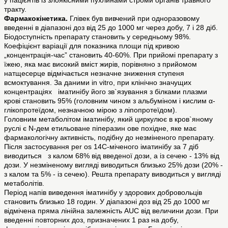
у пацієнтів із злоякісними пухлинами строми органів травного
тракту.
Фармакокінетика.
Глівек був вивчений при одноразовому
введенні в діапазоні доз від 25 до 1000 мг через добу, 7 і 28 діб.
Біодоступність препарату становить у середньому 98%.
Коефіцієнт варіації для показника площи під кривою
„концентрація-час” становить 40-60%. При прийомі препарату з
їжею, яка має високий вміст жирів, порівняно з прийомом
натщесерце відмічається незначне зниження ступеня
всмоктування. За даними in vitro, при клінічно значущих
концентраціях іматинібу його зв`язування з білками плазми
крові становить 95% (головним чином з альбуміном і кислим α-
глікопротеїдом, незначною мірою з ліпопротеїдом).
Головним метаболітом іматинібу, який циркулює в кров`яному
руслі є N-дем етильоване піперазин ове похідне, яке має
фармакологічну активність, подібну до незміненого препарату.
Після застосування per os 14С-міченого іматинібу за 7 діб
виводиться з калом 68% від введеної дози, а із сечею - 13% від
дози. У незміненому вигляді виводиться близько 25% дози (20% -
з калом та 5% - із сечею). Решта препарату виводиться у вигляді
метаболітів.
Період напів виведення іматинібу у здорових добровольців
становить близько 18 годин. У діапазоні доз від 25 до 1000 мг
відмічена пряма лінійна залежність AUC від величини дози. При
введенні повторних доз, призначених 1 раз на добу,