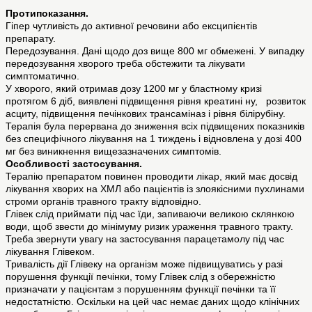
Протипоказання.
Гіпер чутливість до активної речовини або ексципієнтів
препарату.
Передозування. Дані щодо доз вище 800 мг обмежені. У випадку
передозування хворого треба обстежити та лікувати
симптоматично.
У хворого, який отримав дозу 1200 мг у бластному кризі
протягом 6 діб, виявлені підвищення рівня креатині ну, розвиток
асциту, підвищення печінкових трансаміназ і рівня білірубіну.
Терапія була перервана до зниження всіх підвищених показників
без специфічного лікування на 1 тиждень і відновлена у дозі 400
мг без виникнення вищезазначених симптомів.
Особливостi застосування.
Терапію препаратом повинен проводити лікар, який має досвід
лікування хворих на ХМЛ або пацієнтів із злоякісними пухлинами
строми органів травного тракту відповідно.
Глівек слід приймати під час їди, запиваючи великою склянкою
води, щоб звести до мінімуму ризик ураження травного тракту.
Треба звернути увагу на застосування парацетамолу під час
лікування Глівеком.
Тривалість дії Глівеку на організм може підвищуватись у разі
порушення функції печінки, тому Глівек слід з обережністю
призначати у пацієнтам з порушенням функції печінки та її
недостатністю. Оскільки на цей час немає даних щодо клінічних