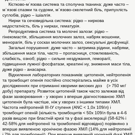
Кістково-м`язова система та сполучна тканина: дуже часто –
м`язові спазми та судоми, м`язово-скелетний біль, припухлість
суглобів, рідко – ішіалгія.
Нирки та сечовидільна система: рідко – ниркова
недостатність, біль у нирках, гематурія.
Репродуктивна система та молочні залози: рідко –
гінекомастія, збільшення молочних залоз, набряк мошонки,
менорагія, біль у сосках молочних залоз, сексуальні дисфункції.
Загальні порушення: дуже часто – затримка рідини, набряки,
збільшення маси тіла, часто – пропасниця, стомлюваність,
слабкість, озноб; рідко – сильне нездужання, геморагії,
підвищення лужної фосфатази, креатині ну, зниження маси тіла,
дуже рідко - анасарка.
Відхилення лабораторних показників: цитопенія, нейтропенія
та тромбоцит опенія постійно спостерігались майже в усіх
дослідженнях при отриманні хворими високих доз (> 750 мг/
добу) препарату. Розвиток цитопеній також часто залежав від
фази захворювання - у хворих з вперше діагностованою ХМЛ
цитопенія була частіше, ніж у хворих з іншими типами ХМЛ.
Частота нейтропеній ІІІ-ІУ ступеня (ANC < 1,0х 109/л) і
тромбоцит опеній (кількість тромбоцитів < 50х 109/л була в 4-6
разів вищою при бластній кризі та у фазі акселерації (58-62% і
42-58% для нейтропенії та тромбопенії відповідно) порівняно з
вперше виявленою хронічною фазою ХМЛ (14% для нейтропенії
і 7% для тромбопенії). При вперше виявленій хронічній фазі ХМЛ