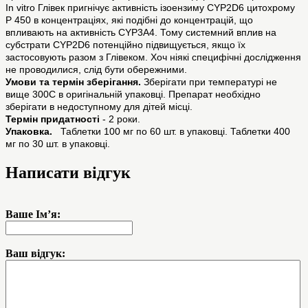
In vitro Глівек пригнічує активність ізоензиму CYP2D6 цитохрому
Р 450 в концентраціях, які подібні до концентрацій, що
впливають на активність CYP3A4. Тому системний вплив на
субстрати CYP2D6 потенційно підвищується, якщо їх
застосовують разом з Глівеком. Хоч ніякі специфічні дослідження
не проводилися, слід бути обережними.
Умови та термiн зберiгання.
Зберігати при температурі не
вище 300С в оригінальній упаковці. Препарат необхідно
зберігати в недоступному для дітей місці.
Термін придатності
- 2 роки.
Упаковка.
Таблетки 100 мг по 60 шт. в упаковці. Таблетки 400
мг по 30 шт. в упаковці.
Написати відгук
Ваше Ім’я:
Ваш відгук: