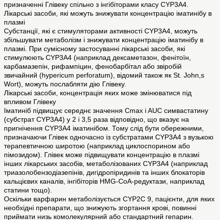
призначенні Глівеку спільно з інгібіторами класу CYP3A4.
Лікарські засоби, які можуть знижувати концентрацію іматинібу в
плазмі
Субстанції, які є стимуляторами активності CYP3A4, можуть
збільшувати метаболізм і знижувати концентрацію іматинібу в
плазмі. При сумісному застосуванні лікарські засоби, які
стимулюють CYP3A4 (наприклад дексаметазон, фенітоїн,
карбамазепін, рифампіцин, фенобарбітал або звіробій
звичайний (hypericum perforatum), відомий також як St. John,s
Wort), можуть послабляти дію Глівеку.
Лікарські засоби, концентрація яких може змінюватися під
впливом Глівеку
Іматиніб підвищує середнє значення Сmax i AUC симвастатину
(субстрат CYP3A4) у 2 і 3,5 раза відповідно, що вказує на
пригнічення CYP3A4 іматинібом. Тому слід бути обережними,
призначаючи Глівек одночасно із субстратами CYP3A4 з вузькою
терапевтичною широтою (наприклад циклоспорином або
пімозидом). Глівек може підвищувати концентрацію в плазмі
інших лікарських засобів, метаболізованих CYP3A4 (наприклад
триазолобензодіазепінів, дигідропіридинів та інших блокаторів
кальцієвих каналів, інгібіторів HMG-CoA-редуктази, наприклад
статини тощо).
Оскільки варфарин метаболізується CYP2С 9, пацієнти, для яких
необхідні препарати, що знижують згортання крові, повинні
приймати низь комолекулярний або стандартний гепарин.