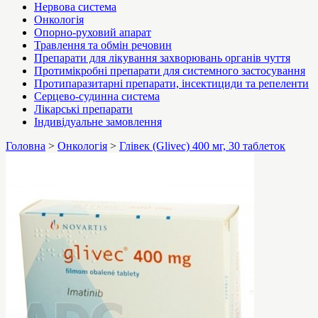
Нервова система
Онкологія
Опорно-руховий апарат
Травлення та обмін речовин
Препарати для лікування захворювань органів чуття
Протимікробні препарати для системного застосування
Протипаразитарні препарати, інсектициди та репеленти
Серцево-судинна система
Лікарські препарати
Індивідуальне замовлення
Головна
>
Онкологія
>
Глівек (Glivec) 400 мг, 30 таблеток