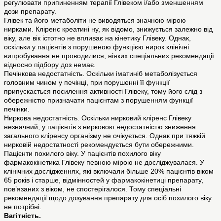
регулювати припиненням терапії Глівеком і/або зменшенням
дози препарату.
Глівек та його метаболіти не виводяться значною мірою
нирками. Кліренс креатині ну, як відомо, знижується залежно від
віку, але вік істотно не впливає на кінетику Глівеку. Однак,
оскільки у пацієнтів з порушеною функцією нирок клінічні
випробування не проводилися, ніяких спеціальних рекомендації
відносно підбору доз немає.
Печінкова недостатність. Оскільки іматиніб метаболізується
головним чином у печінці, при порушенні її функції
припускається посилення активності Глівеку, тому його слід з
обережністю призначати пацієнтам з порушенням функції
печінки.
Ниркова недостатність. Оскільки нирковий кліренс Глівеку
незначний, у пацієнтів з нирковою недостатністю зниження
загального кліренсу організму не очікується. Однак при тяжкій
нирковій недостатності рекомендується бути обережними.
Пацієнти похилого віку. У пацієнтів похилого віку
фармакокінетика Глівеку певною мірою не досліджувалася. У
клінічних дослідженнях, які включали більше 20% пацієнтів віком
65 років і старше, відмінностей у фармакокінетиці препарату,
пов’язаних з віком, не спостерігалося. Тому спеціальні
рекомендації щодо дозування препарату для осіб похилого віку
не потрібні.
Вагітність.