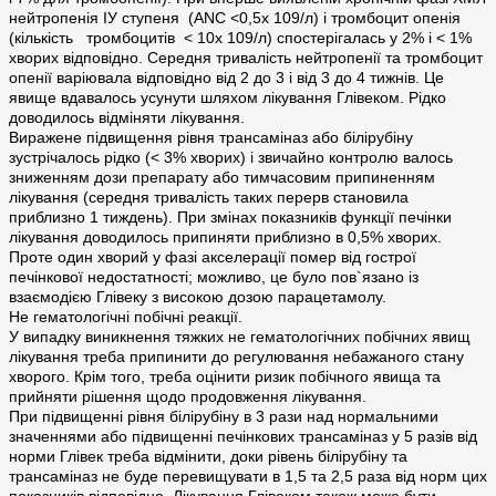
нейтропенія ІУ ступеня (ANC <0,5х 109/л) і тромбоцит опенія
(кількість тромбоцитів < 10х 109/л) спостерігалась у 2% і < 1%
хворих відповідно. Середня тривалість нейтропенії та тромбоцит
опенії варіювала відповідно від 2 до 3 і від 3 до 4 тижнів. Це
явище вдавалось усунути шляхом лікування Глівеком. Рідко
доводилось відміняти лікування.
Виражене підвищення рівня трансаміназ або білірубіну
зустрічалось рідко (< 3% хворих) і звичайно контролю валось
зниженням дози препарату або тимчасовим припиненням
лікування (середня тривалість таких перерв становила
приблизно 1 тиждень). При змінах показників функції печінки
лікування доводилось припиняти приблизно в 0,5% хворих.
Проте один хворий у фазі акселерації помер від гострої
печінкової недостатності; можливо, це було пов`язано із
взаємодією Глівеку з високою дозою парацетамолу.
Не гематологічні побічні реакції.
У випадку виникнення тяжких не гематологічних побічних явищ
лікування треба припинити до регулювання небажаного стану
хворого. Крім того, треба оцінити ризик побічного явища та
прийняти рішення щодо продовження лікування.
При підвищенні рівня білірубіну в 3 рази над нормальними
значеннями або підвищенні печінкових трансаміназ у 5 разів від
норми Глівек треба відмінити, доки рівень білірубіну та
трансаміназ не буде перевищувати в 1,5 та 2,5 раза від норм цих