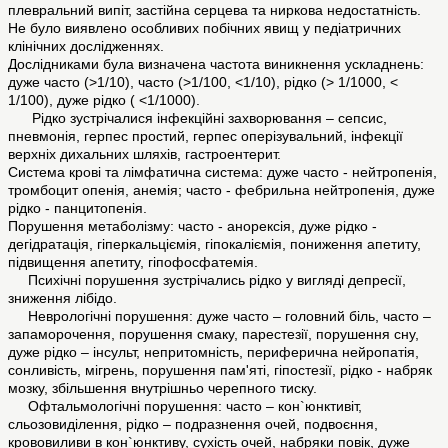
плевральний випіт, застійна серцева та ниркова недостатність.
Не було виявлено особливих побічних явищ у педіатричних
клінічних дослідженнях.
Дослідниками була визначена частота виникнення ускладнень:
дуже часто (>1/10), часто (>1/100, <1/10), рідко (> 1/1000, <
1/100), дуже рідко ( <1/1000).
Рідко зустрічалися інфекційні захворювання – сепсис,
пневмонія, герпес простий, герпес оперізувальний, інфекції
верхніх дихальних шляхів, гастроентерит.
Система крові та лімфатична система: дуже часто - нейтропенія,
тромбоцит опенія, анемія; часто - фебрильна нейтропенія, дуже
рідко - панцитопенія.
Порушення метаболізму: часто - анорексія, дуже рідко -
дегідратація, гіперкальціємія, гіпокаліємія, пониження апетиту,
підвищення апетиту, гіпофосфатемія.
Психічні порушення зустрічались рідко у вигляді депресії,
зниження лібідо.
Неврологічні порушення: дуже часто – головний біль, часто –
запаморочення, порушення смаку, парестезії, порушення сну,
дуже рідко – інсульт, непритомність, периферична нейропатія,
сонливість, мігрень, порушення пам'яті, гіпостезії, рідко - набряк
мозку, збільшення внутрішньо черепного тиску.
Офтальмологічні порушення: часто – кон`юнктивіт,
сльозовиділення, рідко – подразнення очей, подвоєння,
крововиливи в кон`юнктиву, сухість очей, набряки повік, дуже