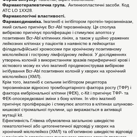
Фармакотерапевтична група.
Антинеопластичні засоби. Код
АТС LО 1XX28.
Фармакологiчнi властивостi.
Фармакодинаміка.
Іматиніб є інгібітором протеїн-тирозинкінази,
який сильно пригнічує Bcr-Abl тирозинкіназу. Ця сполука
вибірково пригнічує проліферацію і стимулює апоптоз у
позитивних Bcr-Abl клітинних лініях, а також у щойно уражених
лейкозних клітинах у пацієнтів з наявністю в лейкоцитах
філадельфійської хромосоми при хронічному позитивному
мієлолейкозі і гострому лімфоїдному лейкозі. У дослідженнях
утворень колоній з використанням зразків периферичної крові і
кісткового мозку ex vivo іматиніб продемонстрував вибіркове
інгібування Bcr-Abl позитивних колоній у хворих на хронічний
мієлолейкоз (ХМЛ).
Крім того, іматиніб є сильним інгібітором рецептора
тирозинкінази відносно тромбоцитарного фактора росту (ТФР) і
фактора ембріональної клітини (ФЕК), с-Кit і пригнічує ТФР- та
ФЕК-опосередковані зміни з боку клітин. Іn vitro іматиніб
пригнічує проліферацію і стимулює апоптоз в клітинах шлунково-
кишкової стромальної пухлини, що виражається в активації
мутації kit.
Ефективність Глівека обумовлена загальною швидкістю
гематологічної або цитогенетичної відповіді у хворих на
хронічний мієлолейкоз (ХМЛ) та об’єктивною швидкістю відповіді