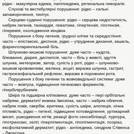
рідко - макулярна едема, папілоедема, ретинальна геморагія.
Слухові та вестибулярні порушення: рідко – сильні
запаморочення, тинітус.
Серцево-судинні порушення: рідко – серцева недостатність,
набряк легенів, тахікардія, гематоми, гіпертензія, гіпотензія,
гіперемія, охолодження кінцівок.
Порушення з боку легенів, грудної клітки та середостіння:
часто – епістаксис, диспное, рідко – утруднене дихання, кашель,
фаринголарингеальний біль.
Шлунково-кишкові порушення: дуже часто – нудота,
блювання, діарея, диспепсія, часто – біль у животі, здуття
шлунка, метеоризм, запор, сухість у роті, рідко – шлунково-
кишкові крововиливи, мелена, асцит, виразка шлунка, гастрит,
гастроезофагальний рефлюкс, виразки в порожнині рота.
Порушення з боку печінки та жовчовидільної системи: дуже
часто – жовтуха, підвищення печінкових ферментів,
гіпербілірубінемія.
Шкіра та підшкірна клітковина: дуже часто – пері орбітальні
набряки, дерматит/ екзема /висипка, часто – набряк обличчя,
набряк повік, свербіж, еритема, сухість шкіри, алопеція, нічна
пітливість, рідко – петехії, підвищене потовиділення, уртикарний
висип, ушкодження нігтів, реакції фото сенсибілізації, пурпура,
гіпотрихозис, хеліт, гіперпігментація, гіпопігментація, псоріаз,
ексфоліативний дерматит; рідко - ангіоедема, синдром Стівенса
- Джонсона.