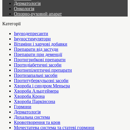
Дерматологія
Онкологія
Опорно-руховий апарат
Категорії
Імунодепресанти
Імуностимулятори
Вітаміни і харчові добавки
Препарати від застуди
Препарати при деменції
Протигрибкові препарати
Протидіабетичні засоби
Протиепілептичні препарати
Протизапальні засоби
Протитуберкульозні засоби
Хвороба і синдром Меньєра
Хвороба Альцгеймера
Хвороба Крона
Хвороба Паркінсона
Гормони
Дерматологія
Дихальна система
Кровотворення та кров
Мочестатева система та статеві гормони