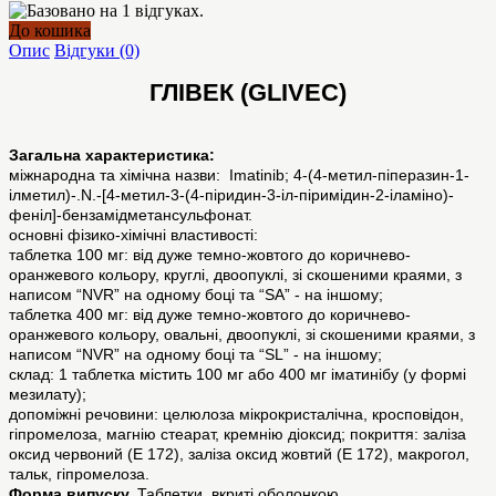
До кошика
Опис
Відгуки (0)
ГЛІВЕК (GLIVEC)
Загальна характеристика:
мiжнародна та хiмiчна назви: Imatinib; 4-(4-метил-піперазин-1-
ілметил)-.N.-[4-метил-3-(4-піридин-3-іл-піримідин-2-іламіно)-
феніл]-бензамідметансульфонат.
основнi фiзико-хiмiчнi властивості:
таблетка 100 мг: від дуже темно-жовтого до коричнево-
оранжевого кольору, круглі, двоопуклі, зі скошеними краями, з
написом “NVR” на одному боці та “SA” - на іншому;
таблетка 400 мг: від дуже темно-жовтого до коричнево-
оранжевого кольору, овальні, двоопуклі, зі скошеними краями, з
написом “NVR” на одному боці та “SL” - на іншому;
склад: 1 таблетка містить 100 мг або 400 мг іматинібу (у формі
мезилату);
допомiжнi речовини: целюлоза мікрокристалічна, кросповідон,
гіпромелоза, магнію стеарат, кремнію діоксид; покриття: заліза
оксид червоний (Е 172), заліза оксид жовтий (Е 172), макрогол,
тальк, гіпромелоза.
Форма випуску.
Таблетки, вкриті оболонкою.