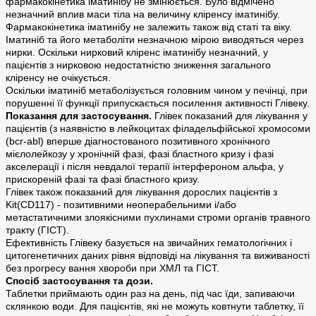
фармакокінетика іматинібу не змінюється. Було відмічено
незначний вплив маси тіла на величину кліренсу іматинібу.
Фармакокінетика іматинібу не залежить також від статі та віку.
Іматиніб та його метаболіти незначною мірою виводяться через
нирки. Оскільки нирковий кліренс іматинібу незначний, у
пацієнтів з нирковою недостатністю зниження загального
кліренсу не очікується.
Оскільки іматиніб метаболізується головним чином у печінці, при
порушенні її функції припускається посилення активності Глівеку.
Показання для застосування.
Глівек показаний для лікування у
пацієнтів (з наявністю в лейкоцитах філадельфійської хромосоми
(bcr-abl) вперше діагностованого позитивного хронічного
мієлолейкозу у хронічній фазі, фазі бластного кризу і фазі
акселерації і після невдалої терапії інтерфероном альфа, у
прискореній фазі та фазі бластного кризу.
Глівек також показаний для лікування дорослих пацієнтів з
Kit(CD117) - позитивними неоперабельними і/або
метастатичними злоякісними пухлинами строми органів травного
тракту (ГІСТ).
Ефективність Глівеку базується на звичайних гематологічних і
цитогенетичних даних рівня відповіді на лікування та виживаності
без прогресу вання хвороби при ХМЛ та ГІСТ.
Спосiб застосування та дози.
Таблетки приймають один раз на день, під час їди, запиваючи
склянкою води. Для пацієнтів, які не можуть ковтнути таблетку, її