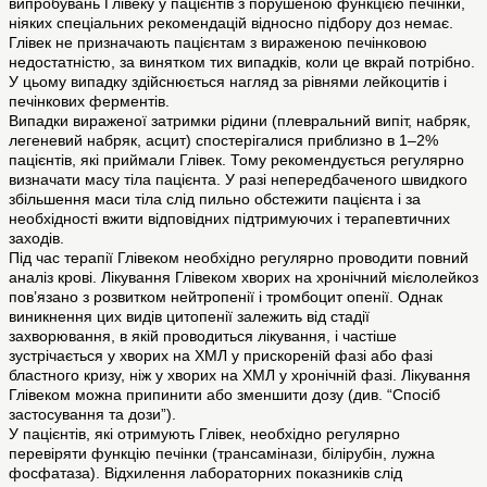
випробувань Глівеку у пацієнтів з порушеною функцією печінки,
ніяких спеціальних рекомендацій відносно підбору доз немає.
Глівек не призначають пацієнтам з вираженою печінковою
недостатністю, за винятком тих випадків, коли це вкрай потрібно.
У цьому випадку здійснюється нагляд за рівнями лейкоцитів і
печінкових ферментів.
Випадки вираженої затримки рідини (плевральний випіт, набряк,
легеневий набряк, асцит) спостерігалися приблизно в 1–2%
пацієнтів, які приймали Глівек. Тому рекомендується регулярно
визначати масу тіла пацієнта. У разі непередбаченого швидкого
збільшення маси тіла слід пильно обстежити пацієнта і за
необхідності вжити відповідних підтримуючих і терапевтичних
заходів.
Під час терапії Глівеком необхідно регулярно проводити повний
аналіз крові. Лікування Глівеком хворих на хронічний мієлолейкоз
пов’язано з розвитком нейтропенії і тромбоцит опенії. Однак
виникнення цих видів цитопенії залежить від стадії
захворювання, в якій проводиться лікування, і частіше
зустрічається у хворих на ХМЛ у прискореній фазі або фазі
бластного кризу, ніж у хворих на ХМЛ у хронічній фазі. Лікування
Глівеком можна припинити або зменшити дозу (див. “Спосіб
застосування та дози”).
У пацієнтів, які отримують Глівек, необхідно регулярно
перевіряти функцію печінки (трансамінази, білірубін, лужна
фосфатаза). Відхилення лабораторних показників слід