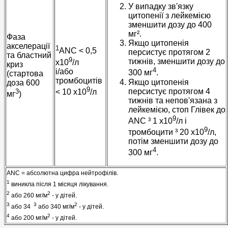
У випадку зв'язку
цитопенії з лейкемією
зменшити дозу до 400
мг².
Фаза
Якщо цитопенія
акселерації
1
ANC < 0,5
персистує протягом 2
та бластний
9
тижнів, зменшити дозу до
x10
/л
криз
4
і/або
300 мг
.
(стартова
тромбоцитів
Якщо цитопенія
доза 600
9
персистує протягом 4
< 10 x10
/л
3
мг
)
тижнів та непов'язана з
лейкемією, стоп Глівек до
9
ANC ³ 1 x10
/л і
9
тромбоцити ³ 20 x10
/л,
потім зменшити дозу до
4
300 мг
.
ANC = абсолютна цифра нейтрофілів.
1
виникла після 1 місяця лікування.
2
2
або 260 мг/м
- у дітей.
3
3
2
або 34
або 340 мг/м
- у дітей.
4
2
або 200 мг/м
- у дітей.