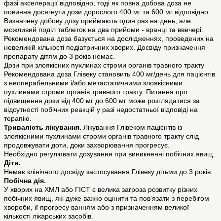
фазі акселерації відповідно, тоді як повна добова доза не
повинна досягнути дози дорослого 400 мг та 600 мг відповідно.
Визначену добову дозу приймають один раз на день, але
можливий поділ таблеток на два прийоми - вранці та ввечері.
Рекомендована доза базується на дослідженнях, проведених на
невеликій кількості педіатричних хворих. Досвіду призначення
препарату дітям до 3 років немає.
Дози при злоякісних пухлинах строми органів травного тракту
Рекомендована доза Глівеку становить 400 мг/день для пацієнтів
з неоперабельними і/або метастатичними злоякісними
пухлинами строми органів травного тракту. Питання про
підвищення дози від 400 мг до 600 мг може розглядатися за
відсутності побічних реакцій у разі недостатньої відповіді на
терапію.
Тривалість лікування.
Лікування Глівеком пацієнтів із
злоякісними пухлинами строми органів травного тракту слід
продовжувати доти, доки захворювання прогресує.
Необхідно регулювати дозування при виникненні побічних явищ.
Діти.
Немає клінічного досвіду застосування Глівеку дітьми до 3 років.
Побiчна дiя.
У хворих на ХМЛ або ГІСТ є велика загроза розвитку різних
побічних явищ, які дуже важко оцінити та пов'язати з перебігом
хвороби, ії прогресу ванням або з призначенням великої
кількості лікарських засобів.