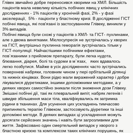
Глівек звичайно добре переносився хворими на ХМЛ. Більшість
пацієнтів мала невелику кількість побічних явищ у клінічних
дослідженнях - 1% пацієнтів у хронічній фазі, 2% - у фазі
акселерації, 5% - пацієнти у бластному кризі. В дослідженні ГІСТ
побічні явища, які пов'язані із застосуванням Глівеку, виникли у
3% випадків.
Побічні явища були схожі у пацієнтів з ХМЛ- та ГІСТ- пухлинами,
але з двома винятками. Мієлосупресія не зустрічалась у хворих
на ГІСТ, внутрішньо пухлинна геморагія зустрічалась тільки у
ГІСТ-популяції. Найчастішими побічними ефектами,
пов`язаними з прийомом препарату, були легка нудота,
блювання, діарея, болі та судоми в м`язах, яких вдавалось
легко позбутися. Майже в усіх дослідженнях часто зустрічались
поверхневі набряки, головним чином у пері орбітальній ділянці
та нижніх кінцівках. Вони рідко мали виражений характер і добре
лікувалися діуретиками, іншими допоміжними методами, а у
деяких хворих самостійно зникали після зниження дози Глівеку.
Змішані побічні дії, такі як плевральний випіт, набряк легенів і
швидке збільшення маси тіла, кваліфікувались як затримка
рідини в тканинах. Для усунення цих ускладнень тимчасово
припиняють терапію Глівеком, застосовують діуретики та інші
допоміжні методи. В деяких випадках ці ускладнення можуть
досягати серйозних значень і навіть бути загрозливими для
життя. Зафіксовано один смертельний випадок у хворого з
бластною кризою та комплексом таких клінічних порушень, як