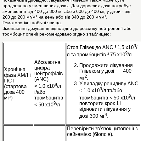
показників відповідно. Лікування Глівеком також може бути
продовжено у зменшених дозах. Для дорослих доза потребує
зменшення від 400 до 300 мг або з 600 до 400 мг, у дітей - від
260 до 200 мг/м² на день або від 340 до 260 мг/м².
Гематологічні побічні явища.
Зменшення дозування відповідно до розвитку нейтропенії або
тромбоцит опенії рекомендовано згідно з таблицею:
9
Стоп Глівек до ANC ³ 1,5 x10
/
9
л та тромбоцитів ³ 75 x10
/л.
Абсолютна
Продовжити лікування
цифра
Хронічна
Глівеком у дозі 400
нейтрофілів
фаза ХМЛ і
2
мг
.
(ANC)
ГІСТ
У випадку рецидиву ANC
9
< 1,0 x10
/л
(стартова
9
< 1,0 x10
/л та/або
і/або
доза 400
9
тромбоцитів
тромбоцитів < 50 x10
/л
мг²)
9
повторити крок 1 і
< 50 x10
/л
відновити лікування у
4
дозі 300 мг
.
Перевірити зв'язок цитопенії з
лейкемією (біопсія).