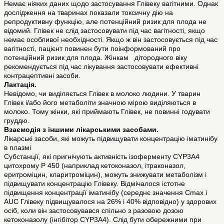
Немає ніяких даних щодо застосування Глівеку вагітними. Однак
дослідження на тваринах показали токсичну дію на
репродуктивну функцію, але потенційний ризик для плода не
відомий. Глівек не слід застосовувати під час вагітності, якщо
немає особливої необхідності. Якщо ж він застосовується під час
вагітності, пацієнт повинен бути поінформований про
потенційний ризик для плода. Жінкам дітородного віку
рекомендується під час лікування застосовувати ефективні
контрацептивні засоби.
Лактація.
Невідомо, чи виділяється Глівек в молоко людини. У тварин
Глівек і/або його метаболіти значною мірою виділяються в
молоко. Тому жінки, які приймають Глівек, не повинні годувати
груддю.
Взаємодiя з iншими лiкарськими засобами.
Лікарські засоби, які можуть підвищувати концентрацію іматинібу
в плазмі
Субстанції, які пригнічують активність ізоферменту CYP3A4
цитохрому Р 450 (наприклад кетоконазол, ітраконазол,
еритроміцин, кларитроміцин), можуть знижувати метаболізм і
підвищувати концентрацію Глівеку. Відмічалося істотне
підвищення концентрації іматинібу (середнє значення Сmax i
AUC Глівеку підвищувалося на 26% і 40% відповідно) у здорових
осіб, коли він застосовувався спільно з разовою дозою
кетоконазолу (інгібітор CYP3A4). Слід бути обережними при