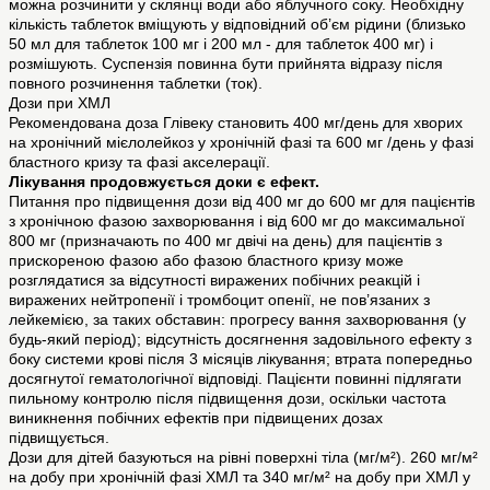
можна розчинити у склянці води або яблучного соку. Необхідну
кількість таблеток вміщують у відповідний об’єм рідини (близько
50 мл для таблеток 100 мг і 200 мл - для таблеток 400 мг) і
розмішують. Суспензія повинна бути прийнята відразу після
повного розчинення таблетки (ток).
Дози при ХМЛ
Рекомендована доза Глівеку становить 400 мг/день для хворих
на хронічний мієлолейкоз у хронічній фазі та 600 мг /день у фазі
бластного кризу та фазі акселерації.
Лікування продовжується доки є ефект.
Питання про підвищення дози від 400 мг до 600 мг для пацієнтів
з хронічною фазою захворювання і від 600 мг до максимальної
800 мг (призначають по 400 мг двічі на день) для пацієнтів з
прискореною фазою або фазою бластного кризу може
розглядатися за відсутності виражених побічних реакцій і
виражених нейтропенії і тромбоцит опенії, не пов’язаних з
лейкемією, за таких обставин: прогресу вання захворювання (у
будь-який період); відсутність досягнення задовільного ефекту з
боку системи крові після 3 місяців лікування; втрата попередньо
досягнутої гематологічної відповіді. Пацієнти повинні підлягати
пильному контролю після підвищення дози, оскільки частота
виникнення побічних ефектів при підвищених дозах
підвищується.
Дози для дітей базуються на рівні поверхні тіла (мг/м²). 260 мг/м²
на добу при хронічній фазі ХМЛ та 340 мг/м² на добу при ХМЛ у