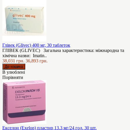
Глівек (Glivec) 400 мг, 30 таблеток
ГЛІВЕК (GLIVEC) Загальна характеристика: мiжнародна та
хiмiчна назви: Imatin..
38,031 грн.
36,893 грн.
В улюблені
Порівняти
Екселон (Exelon) пластир 13.3 мг/24 год, 30 шт.