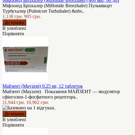
Міфлонід Брізхалер (Miflonide Breezhaler) 400 мкг, 60 доз
Міфлонід Брізхалер (Miflonide Breezhaler) Пульмікорт
Турбухалер (Pulmicort Turbuhaler) &nbs..
1,138 грн.
995 грн.
В улюблені
Порівняти
Майзент (Mayzent) 0.25 мг, 12 таблеток
Майзент (Mayzent) Показання МАЙЗЕНТ — модулятор
сфінгозин-1-фосфатного рецептора..
11,944 грн.
10,962 грн.
В улюблені
Порівняти