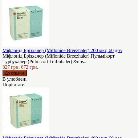
Міфлонід Брізхалер (Miflonide Breezhaler) 200 мкг, 60 доз
Міфлонід Брізхалер (Miflonide Breezhaler) Пульмікорт
Турбухалер (Pulmicort Turbuhaler) &nbs..
827 грн.
672 грн.
В улюблені
Порівняти