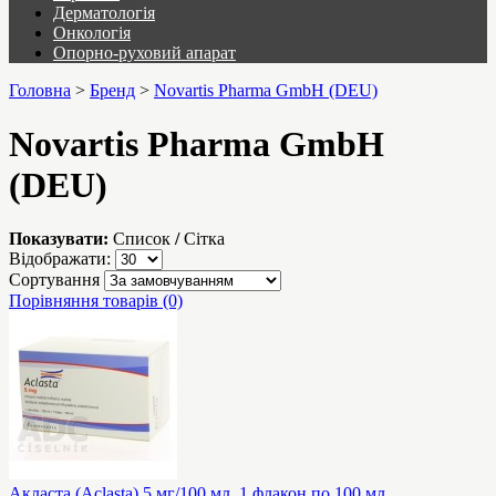
Дерматологія
Онкологія
Опорно-руховий апарат
Головна
>
Бренд
>
Novartis Pharma GmbH (DEU)
Novartis Pharma GmbH
(DEU)
Показувати:
Список
/
Сітка
Відображати:
Сортування
Порівняння товарів (0)
Акласта (Aclasta) 5 мг/100 мл, 1 флакон по 100 мл