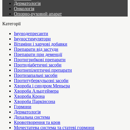
Дерматологія
Онкологія
Опорно-руховий апарат
Категорії
Імунодепресанти
Імуностимулятори
Вітаміни і харчові добавки
Препарати від застуди
Препарати при деменції
Протигрибкові препарати
Протидіабетичні засоби
Протиепілептичні препарати
Протизапальні засоби
Протитуберкульозні засоби
Хвороба і синдром Меньєра
Хвороба Альцгеймера
Хвороба Крона
Хвороба Паркінсона
Гормони
Дерматологія
Дихальна система
Кровотворення та кров
Мочестатева система та статеві гормони