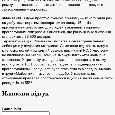
склерозу (РС), включаючи клінічно ізольований синдром,
ремітуюче захворювання та активне вторинно-прогресуюче
захворювання у дорослих.
«Майзент»
, з дуже простою схемою прийому — всього один раз
на добу, став першим препаратом за понад 15 років,
призначеним спеціально для людей з активним вторинно-
прогресуючим склерозом. Очікується, що річна ціна їх лікування
становитиме 88 500 доларів.
Терапевтична дія «Майзента» полягає в секвестрації певних
лейкоцитів у лімфатичних вузлах. Саме вони відіграють одну з
ключових ролей у запальній реакції, викликаній РС. Якщо вони
не впливають на мієлін, вони не зможуть викликати надмірне
запалення. У третьому етапі дослідження препарату, в якому
взяли участь 1651 особа, частка пацієнтів із підтвердженим
прогресуванням інвалідності була статистично вірогідно нижчою
в групі «Майзенти», ніж у групі плацебо. У пацієнтів, які
отримували препарат, спостерігалося відносне зниження частоти
рецидивів на 55%.
Написати відгук
Ваше Ім’я: