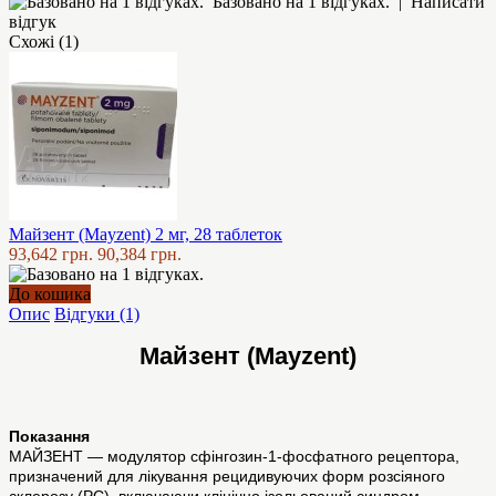
Базовано на 1 відгуках.
|
Написати
відгук
Схожі (1)
Майзент (Mayzent) 2 мг, 28 таблеток
93,642 грн.
90,384 грн.
До кошика
Опис
Відгуки (1)
Майзент (Mayzent)
Показання
МАЙЗЕНТ — модулятор сфінгозин-1-фосфатного рецептора,
призначений для лікування рецидивуючих форм розсіяного