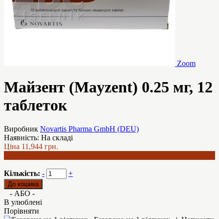
Zoom
Майзент (Mayzent) 0.25 мг, 12
таблеток
Виробник
Novartis Pharma GmbH (DEU)
Наявність:
На складі
Ціна
11,944 грн.
10,962 грн.
Кількість:
-
+
- АБО -
В улюблені
Порівняти