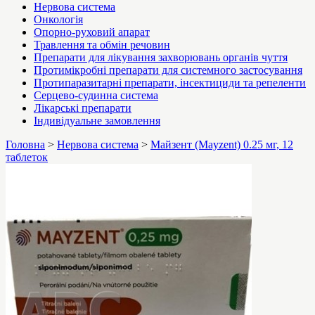
Нервова система
Онкологія
Опорно-руховий апарат
Травлення та обмін речовин
Препарати для лікування захворювань органів чуття
Протимікробні препарати для системного застосування
Протипаразитарні препарати, інсектициди та репеленти
Серцево-судинна система
Лікарські препарати
Індивідуальне замовлення
Головна
>
Нервова система
>
Майзент (Mayzent) 0.25 мг, 12
таблеток