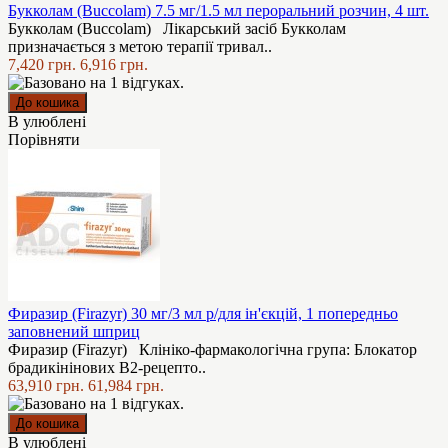
Букколам (Buccolam) 7.5 мг/1.5 мл пероральний розчин, 4 шт.
Букколам (Buccolam) Лікарський засіб Букколам
призначається з метою терапії тривал..
7,420 грн.
6,916 грн.
В улюблені
Порівняти
Фиразир (Firazyr) 30 мг/3 мл р/для ін'єкцій, 1 попередньо
заповнений шприц
Фиразир (Firazyr) Клініко-фармакологічна група: Блокатор
брадикінінових B2-рецепто..
63,910 грн.
61,984 грн.
В улюблені