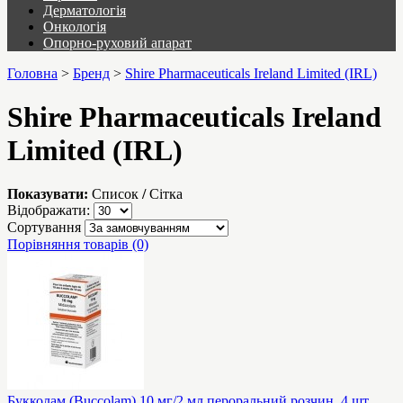
Дерматологія
Онкологія
Опорно-руховий апарат
Головна
>
Бренд
>
Shire Pharmaceuticals Ireland Limited (IRL)
Shire Pharmaceuticals Ireland
Limited (IRL)
Показувати:
Список
/
Сітка
Відображати:
Сортування
Порівняння товарів (0)
Букколам (Buccolam) 10 мг/2 мл пероральний розчин, 4 шт.