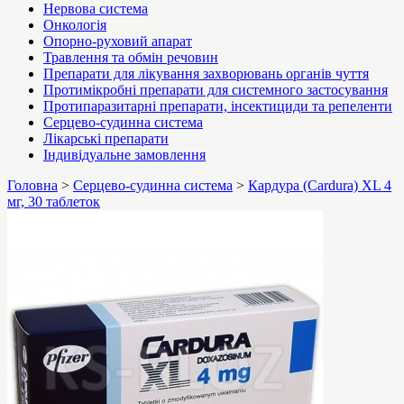
Нервова система
Онкологія
Опорно-руховий апарат
Травлення та обмін речовин
Препарати для лікування захворювань органів чуття
Протимікробні препарати для системного застосування
Протипаразитарні препарати, інсектициди та репеленти
Серцево-судинна система
Лікарські препарати
Індивідуальне замовлення
Головна
>
Серцево-судинна система
>
Кардура (Cardura) XL 4
мг, 30 таблеток