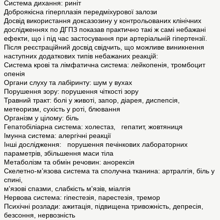
Система дихання: риніт
Доброякісна гіперплазія передміхурової залози
Досвід використання доксазозину у контрольованих клінічних
дослідженнях по ДГПЗ показав практично такі ж самі небажані
ефекти, що і під час застосування при артеріальній гіпертензії.
Після реєстраційний досвід свідчить, що можливе виникнення
наступних додаткових типів небажаних реакцій:
Система крові та лімфатична система: лейкопенія, тромбоцит
опенія
Органи слуху та лабіринту: шум у вухах
Порушення зору: порушення чіткості зору
Травний тракт: болі у животі, запор, діарея, диспепсія,
метеоризм, сухість у роті, блювання
Організм у цілому: біль
Гепатобіліарна система: холестаз, гепатит, жовтяниця
Імунна система: алергічні реакції
Інші дослідження: порушення печінкових лабораторних
параметрів, збільшення маси тіла
Метаболізм та обмін речовин: aнорексія
Скелетно-м’язова система та сполучна тканина: aртралгія, біль у
спині,
м'язові спазми, слабкість м'язів, міалгія
Нервова система: гіпестезія, парестезія, тремор
Психічні розлади: ажитація, підвищена тривожність, депресія,
безсоння, нервозність