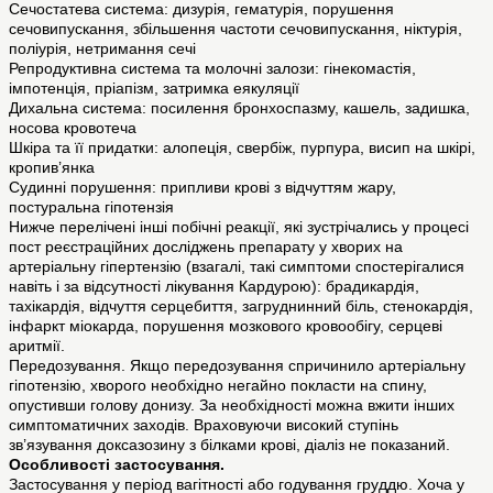
Сечостатева система: дизурія, гематурія, порушення
сечовипускання, збільшення частоти сечовипускання, ніктурія,
поліурія, нетримання сечі
Репродуктивна система та молочні залози: гінекомастія,
імпотенція, пріапізм, затримка еякуляції
Дихальна система: посилення бронхоспазму, кашель, задишка,
носова кровотеча
Шкіра та її придатки: алопеція, свербіж, пурпура, висип на шкірі,
кропив’янка
Судинні порушення: припливи крові з відчуттям жару,
постуральна гіпотензія
Нижче перелічені інші побічні реакції, які зустрічались у процесі
пост реєстраційних досліджень препарату у хворих на
артеріальну гіпертензію (взагалі, такі симптоми спостерігалися
навіть і за відсутності лікування Кардурою): брадикардія,
тахікардія, відчуття серцебиття, загруднинний біль, стенокардія,
інфаркт міокарда, порушення мозкового кровообігу, серцеві
аритмії.
Передозування. Якщо передозування спричинило артеріальну
гіпотензію, хворого необхідно негайно покласти на спину,
опустивши голову донизу. За необхідності можна вжити інших
симптоматичних заходів. Враховуючи високий ступінь
зв’язування доксазозину з білками крові, діаліз не показаний.
Особливості застосування.
Застосування у період вагітності або годування груддю. Хоча у