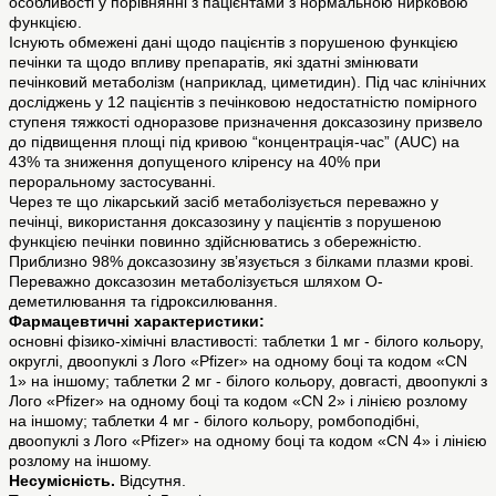
особливості у порівнянні з пацієнтами з нормальною нирковою
функцією.
Існують обмежені дані щодо пацієнтів з порушеною функцією
печінки та щодо впливу препаратів, які здатні змінювати
печінковий метаболізм (наприклад, циметидин). Під час клінічних
досліджень у 12 пацієнтів з печінковою недостатністю помірного
ступеня тяжкості одноразове призначення доксазозину призвело
до підвищення площі під кривою “концентрація-час” (AUC) на
43% та зниження допущеного кліренсу на 40% при
пероральному застосуванні.
Через те що лікарський засіб метаболізується переважно у
печінці, використання доксазозину у пацієнтів з порушеною
функцією печінки повинно здійснюватись з обережністю.
Приблизно 98% доксазозину зв’язується з білками плазми крові.
Переважно доксазозин метаболізується шляхом О-
деметилювання та гідроксилювання.
Фармацевтичні характеристики:
основні фізико-хімічні властивості: таблетки 1 мг - білого кольору,
округлі, двоопуклі з Лого «Pfizer» на одному боці та кодом «CN
1» на іншому; таблетки 2 мг - білого кольору, довгасті, двоопуклі з
Лого «Pfizer» на одному боці та кодом «CN 2» і лінією розлому
на іншому; таблетки 4 мг - білого кольору, ромбоподібні,
двоопуклі з Лого «Pfizer» на одному боці та кодом «CN 4» і лінією
розлому на іншому.
Несумісність.
Відсутня.