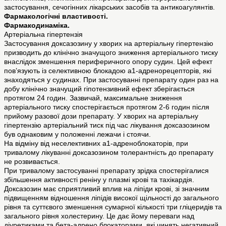
застосування, сечогінних лікарських засобів та антикоагулянтів.
Фармакологічні властивості.
Фармакодинаміка.
Артеріальна гіпертензія
Застосування доксазозину у хворих на артеріальну гіпертензію
призводить до клінічно значущого зниження артеріального тиску
внаслідок зменшення периферичного опору судин. Цей ефект
пов’язують із селективною блокадою a1-адренорецепторів, які
знаходяться у судинах. При застосуванні препарату один раз на
добу клінічно значущий гіпотензивний ефект зберігається
протягом 24 годин. Зазвичай, максимальне зниження
артеріального тиску спостерігається протягом 2-6 годин після
прийому разової дози препарату. У хворих на артеріальну
гіпертензію артеріальний тиск під час лікування доксазозином
був однаковим у положенні лежачи і стоячи.
На відміну від неселективних a1-адреноблокаторів, при
тривалому лікуванні доксазозином толерантність до препарату
не розвивається.
При тривалому застосуванні препарату зрідка спостерігалися
збільшення активності реніну у плазмі крові та тахікардія.
Доксазозин має сприятливий вплив на ліпіди крові, зі значним
підвищенням відношення ліпідів високої щільності до загального
рівня та суттєвого зменшення сумарної кількості три гліцеридів та
загального рівня холестерину. Це дає йому переваги над
діуретиками та бета-адрено блокаторами, які чинять негативний