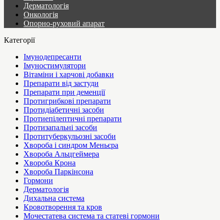
Дерматологія
Онкологія
Опорно-руховий апарат
Категорії
Імунодепресанти
Імуностимулятори
Вітаміни і харчові добавки
Препарати від застуди
Препарати при деменції
Протигрибкові препарати
Протидіабетичні засоби
Протиепілептичні препарати
Протизапальні засоби
Протитуберкульозні засоби
Хвороба і синдром Меньєра
Хвороба Альцгеймера
Хвороба Крона
Хвороба Паркінсона
Гормони
Дерматологія
Дихальна система
Кровотворення та кров
Мочестатева система та статеві гормони