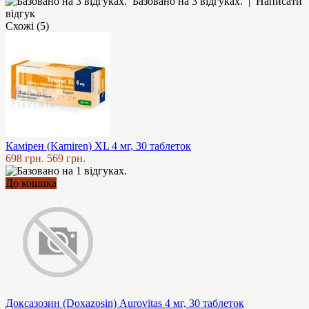
Базовано на 3 відгуках.
|
Написати
відгук
Схожі (5)
Камірен (Kamiren) XL 4 мг, 30 таблеток
698 грн.
569 грн.
До кошика
Доксазозин (Doxazosin) Aurovitas 4 мг, 30 таблеток