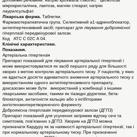
допоміжні речовини: натрію крохмаль гліколят, целюлоза
мікрокристалічна, лактоза, магнію стеарат, натрію
лаурилсульфат.
Лікарська форма.
Таблетки.
Фармакотерапевтична група. Селективний a1-адреноблокатор,
антигіпертензивний засіб; препарат для лікування доброякісної
гіперплазії передміхурової залози.
Код АТС С 02С А 04.
Клінічні характеристики.
Показання.
Артеріальна гіпертензія
Препарат показаний для лікування артеріальної гіпертензії і
може використовуватися як засіб першого ряду для більшості
хворих з метою контролю артеріального тиску. У пацієнтів, у яких
не вдається досягти адекватного зниження артеріального тиску з
використанням одного антигіпертензивного препарату,
доксазозин може бути використаний у комбінації з іншими
лікарськими засобами, такими як тіазидні діуретики, бета-
блокатори, антагоністи кальцію або з інгібіторами
ангіотензинперетворюючого ферменту.
Доброякісна гіперплазія передміхурової залози (ДГПЗ)
Препарат показаний для усунення затримки відтоку сечі та
симптомів, пов’язаних з ДГПЗ. Хворим на ДГПЗ можна
призначати Кардуру як за наявності артеріальної гіпертензії, так і
при нормальному артеріальному тиску. При призначенні