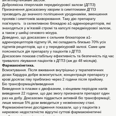
антигіпертензивні засоби.
Доброякісна гіперплазія передміхурової залози (ДГПЗ)
Призначення доксазозину хворим із симптомами ДГПЗ
призводить до значного поліпшення уродинаміки, зменшення
проявів і симптомів захворювання. Таку дію препарату
пов’язують із селективною блокадою a1-адренорецепторів, які
знаходяться у м’язовій стромі та капсулі передміхурової залози,
а також у шийці сечового міхура.
Доведено, що доксазозин є сильним блокатором a1-
адренорецепторів підтипу ІА, які складають близько 70% усіх
підтипів рецепторів, що є у передміхуровій залозі. Саме цим
пояснюється дія препарату у пацієнтів з ДГПЗ.
Доксазозин показав стабільну ефективність та безпечність під час
тривалого лікування пацієнтів з ДГПЗ (аж до 48 місяців).
Фармакокінетика.
Всмоктування. Після вживання внутрішньо у терапевтичних
дозах Кардура добре всмоктується; концентрація препарату у
крові досягає піку приблизно через 2 години після прийому.
Біо трансформація/виведення
Виведення із плазми є двофазним, з кінцевим періодом напів
виведення 22 години, що дає змогу призначати препарат один
раз на добу. Доксазозин піддається активній біо трансформації;
лише менше 5% дози виводиться у незміненому стані.
Фармакокінетичні дослідження показали, що у пацієнтів з
нирковою недостатністю відсутні суттєві фармакокінетичні