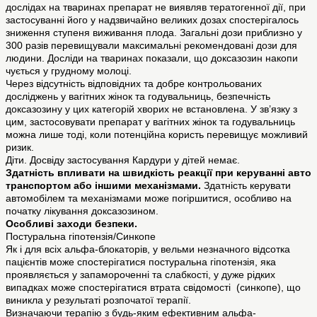
дослідах на тваринах препарат не виявляв тератогенної дії, при
застосуванні його у надзвичайно великих дозах спостерігалось
зниження ступеня виживання плода. Загальні дози приблизно у
300 разів перевищували максимальні рекомендовані дози для
людини. Досліди на тваринах показали, що доксазозин накопи
чується у грудному молоці.
Через відсутність відповідних та добре контрольованих
досліджень у вагітних жінок та годувальниць, безпечність
доксазозину у цих категорій хворих не встановлена. У зв’язку з
цим, застосовувати препарат у вагітних жінок та годувальниць
можна лише тоді, коли потенційна користь перевищує можливий
ризик.
Діти. Досвіду застосування Кардури у дітей немає.
Здатність впливати на швидкість реакції при керуванні авто
транспортом або іншими механізмами.
Здатність керувати
автомобілем та механізмами може погіршитися, особливо на
початку лікування доксазозином.
Особливі заходи безпеки.
Постуральна гіпотензія/Синкопе
Як і для всіх альфа-блокаторів, у вельми незначного відсотка
пацієнтів може спостерігатися постуральна гіпотензія, яка
проявляється у запамороченні та слабкості, у дуже рідких
випадках може спостерігатися втрата свідомості (синкопе), що
виникла у результаті розпочатої терапії.
Визначаючи терапію з будь-яким ефективним альфа-