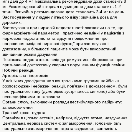
мг і далі до 4 мг, максимальна рекомендована доза становить 8
мг. Рекомендований інтервал підвищення дози становить 1-2
тижні. Звичайна рекомендована доза становить 2-4 мг на день.
Застосування у людей літнього віку:
звичайна доза для
дорослих.
Застосування при нирковій недостатності: зважаючи на те, що
фармакокінетичні параметри практично незмінні у пацієнтів з
нирковою недостатністю та відсутні повідомлення про
погіршення вихідної ниркової функції при застосуванні
доксазозину, у більшості пацієнтів може бути використаний
звичайний режим дозування.
Печінкова недостатність: слід дотримуватись обережності при
призначенні доксазозину хворим з порушенням функції печінки.
Побічні реакції.
Артеріальна гіпертензія
У клінічних дослідженнях з контрольними групами найбільш
розповсюджені небажані реакції, пов’язані з доксазозином, були
постурального типу (дуже рідко зустрічалось синкопе) або були
неспецифічними та включали:
Органи слуху, включаючи розлади вестибулярного лабіринту:
запаморочення
Травний тракт: нудота
Організм в цілому: астенія, набряки, відчуття втоми, нездужання
Центральна нервова системи: запаморочення, головний біль,
постуральне запаморочення, втрата свідомості, сонливість