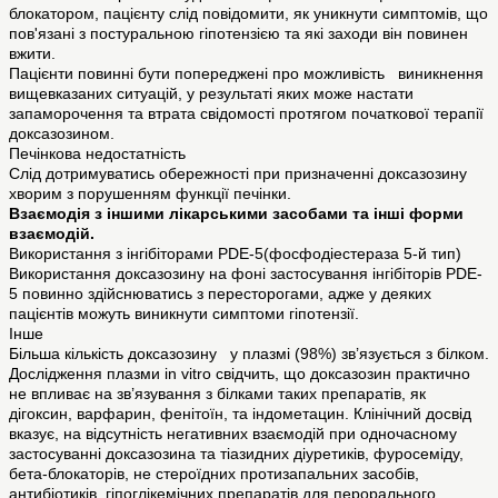
блокатором, пацієнту слід повідомити, як уникнути симптомів, що
пов'язані з постуральною гіпотензією та які заходи він повинен
вжити.
Пацієнти повинні бути попереджені про можливість виникнення
вищевказаних ситуацій, у результаті яких може настати
запаморочення та втрата свідомості протягом початкової терапії
доксазозином.
Печінкова недостатність
Слід дотримуватись обережності при призначенні доксазозину
хворим з порушенням функції печінки.
Взаємодія з іншими лікарськими засобами та інші форми
взаємодій.
Використання з інгібіторами PDE-5(фосфодіестераза 5-й тип)
Використання доксазозину на фоні застосування інгібіторів PDE-
5 повинно здійснюватись з пересторогами, адже у деяких
пацієнтів можуть виникнути симптоми гіпотензії.
Інше
Більша кількість доксазозину у плазмі (98%) зв’язується з білком.
Дослідження плазми in vitro свідчить, що доксазозин практично
не впливає на зв’язування з білками таких препаратів, як
дігоксин, варфарин, фенітоїн, та індометацин. Клінічний досвід
вказує, на відсутність негативних взаємодій при одночасному
застосуванні доксазозина та тіазидних діуретиків, фуросеміду,
бета-блокаторів, не стероїдних протизапальних засобів,
антибіотиків, гіпоглікемічних препаратів для перорального