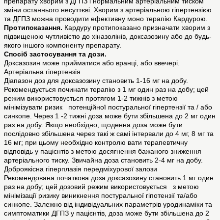
препарату хворим з ДГПЗ і нормальним артеріальним тиском
зміни останнього несуттєві. Хворим з артеріальною гіпертензією
та ДГПЗ можна проводити ефективну моно терапію Кардурою.
Протипоказання.
Кардуру протипоказано призначати хворим з
підвищеною чутливістю до хіназолінів, доксазозину або до будь-
якого іншого компоненту препарату.
Спосіб застосування та дози.
Доксазозин може прийматися або вранці, або ввечері.
Артеріальна гіпертензія
Діапазон доз для доксазозину становить 1-16 мг на добу.
Рекомендується починати терапію з 1 мг один раз на добу; цей
режим використовується протягом 1-2 тижнів з метою
мінімізувати ризик потенційної постуральної гіпертензії та / або
синкопе. Через 1 -2 тижні доза може бути збільшена до 2 мг один
раз на добу. Якщо необхідно, щоденна доза може бути
послідовно збільшена через такі ж самі інтервали до 4 мг, 8 мг та
16 мг; при цьому необхідно контролю вати терапевтичну
відповідь у пацієнтів з метою досягнення бажаного зниження
артеріального тиску. Звичайна доза становить 2-4 мг на добу.
Доброякісна гіперплазія передміхурової залози
Рекомендована початкова доза доксазозину становить 1 мг один
раз на добу; цей дозовий режим використовується з метою
мінімізації ризику виникнення постуральної гіпотензії та/або
синкопе. Залежно від індивідуальних параметрів уродинаміки та
симптоматики ДГПЗ у пацієнтів, доза може бути збільшена до 2