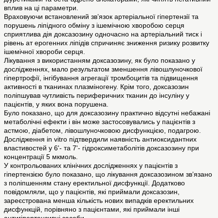
вплив на ці параметри.
Враховуючи встановлений зв’язок артеріальної гіпертензії та
порушень ліпідного обміну з ішемічною хворобою серця
сприятлива дія доксазозину одночасно на артеріальний тиск і
рівень ат ерогенних ліпідів спричиняє зниження ризику розвитку
ішемічної хвороби серця.
Лікування з використанням доксазозину, як було показано у
дослідженнях, мало результатом зменшення лівошлуночкової
гіпертрофії, інгібування агрегації тромбоцитів та підвищення
активності в тканинах плазміногену. Крім того, доксазозин
поліпшував чутливість периферичних тканин до інсуліну у
пацієнтів, у яких вона порушена.
Було показано, що для доксазозину практично відсутні небажані
метаболічні ефекти і він може застосовувались у пацієнтів з
астмою, діабетом, лівошлуночковою дисфункцією, подагрою.
Дослідження in vitro підтвердили наявність антиоксидантних
властивостей у 6'- та 7'- гідроксиметаболітів доксазозину при
концентрації 5 мкмоль.
У контрольованих клінічних дослідженнях у пацієнтів з
гіпертензією було показано, що лікування доксазозином зв’язано
з поліпшенням стану еректильної дисфункції. Додатково
повідомляли, що у пацієнтів, які приймали доксазозин,
зареєстрована менша кількість нових випадків еректильних
дисфункцій, порівняно з пацієнтами, які приймали інші