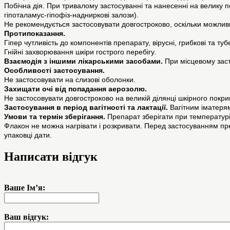
Побічна дія. При тривалому застосуванні та нанесенні на велику 
гіпоталамус-гіпофіз-надниркові залози).
Не рекомендується застосовувати довгостроково, оскільки можливий
Протипоказання.
Гіпер чутливість до компонентів препарату, вірусні, грибкові та ту
Гнійні захворювання шкіри гострого перебігу.
Взаємодія з іншими лікарськими засобами.
При місцевому заст
Особливості застосування.
Не застосовувати на слизові оболонки.
Захищати очі від попадання аерозолю.
Не застосовувати довгостроково на великій ділянці шкірного покрив
Застосування в період вагітності та лактації.
Вагітним іматеря
Умови та термін зберігання.
Препарат зберігати при температурі
Флакон не можна нагрівати і розкривати. Перед застосуванням пре
упаковці дати.
Написати відгук
Ваше Ім’я:
Ваш відгук: