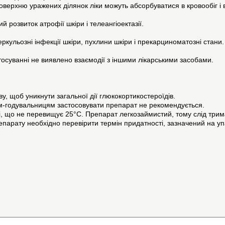
поверхню уражених ділянок ліки можуть абсорбуватися в кровообіг 
 розвиток атрофії шкіри і телеангіоектазії.
беркульозні інфекції шкіри, пухлини шкіри і прекарциноматозні стани.
осуванні не виявлено взаємодії з іншими лікарськими засобами.
у, щоб уникнути загальної дії глюкокортикостероїдів.
м-годувальницям застосовувати препарат не рекомендується.
, що не перевищує 25°C. Препарат легкозаймистий, тому слід трима
парату необхідно перевірити термін придатності, зазначений на уп