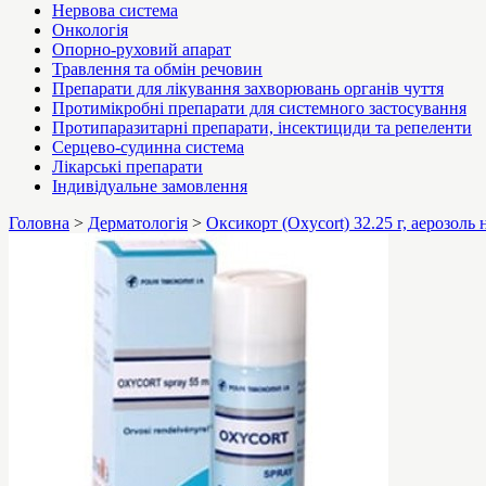
Нервова система
Онкологія
Опорно-руховий апарат
Травлення та обмін речовин
Препарати для лікування захворювань органів чуття
Протимікробні препарати для системного застосування
Протипаразитарні препарати, інсектициди та репеленти
Серцево-судинна система
Лікарські препарати
Індивідуальне замовлення
Головна
>
Дерматологія
>
Оксикорт (Oxycort) 32.25 г, аерозоль 