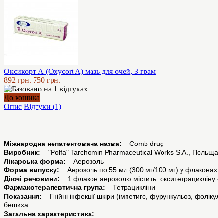
Оксикорт А (Oxycort A) мазь для очей, 3 грам
892 грн.
750 грн.
До кошика
Опис
Відгуки (1)
Міжнародна непатентована назва:
Comb drug
Виробник:
"Polfa" Tarchomin Pharmaceutical Works S.A., Польща
Лікарська форма:
Аeрозоль
Форма випуску:
Аерозоль по 55 мл (300 мг/100 мг) у флаконах
Діючі речовини:
1 флакон аерозолю містить: окситетрацикліну - 3
Фармакотерапевтична група:
Тетрацикліни
Показання:
Гнійні інфекції шкіри (імпетиго, фурункульоз, фолікул
бешиха.
Загальна характеристика: