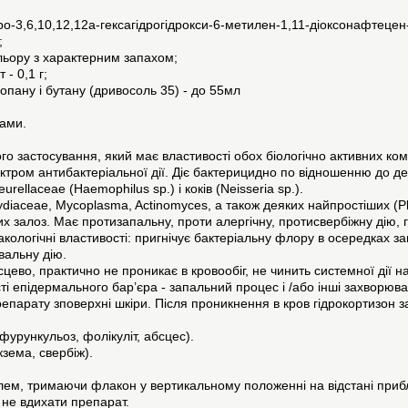
ро-3,6,10,12,12a-гексагідрогідрокси-6-метилен-1,11-діоксонафтецен
;
ольору з характерним запахом;
 - 0,1 г;
опану і бутану (дривосоль 35) - до 55мл
ками.
го застосування, який має властивості обох біологічно активних ко
ктром антибактеріальної дії. Діє бактерицидно по відношенню до дея
llaceae (Haemophilus sp.) і коків (Neisseria sp.).
mydiaceae, Mycoplasma, Actinomyces, а також деяких найпростіших (
х залоз. Має протизапальну, проти алергічну, протисвербіжну дію, 
кологічні властивості: пригнічує бактеріальну флору в осередках з
вальну дію.
цево, практично не проникає в кровообіг, не чинить системної дії н
ті епідермального бар’єра - запальний процес і /або інші захворюв
парату зповерхні шкіри. Після проникнення в кров гідрокортизон за
 фурункульоз, фолікуліт, абсцес).
кзема, свербіж).
м, тримаючи флакон у вертикальному положенні на відстані приблиз
 не вдихати препарат.