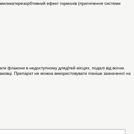
і викликатирезорбтивний ефект гормонів (пригнічення системи
ти флакони в недоступному длядітей місцях, подалі від вогню.
аковці. Препарат не можна використовувати пізніше зазначеної на