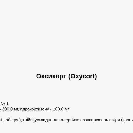
Оксикорт (Oxycort)
 № 1
00.0 мг, гідрокортизону - 100.0 мг
іт, абсцес); гнійні ускладнення алергічних захворювань шкіри (кропи