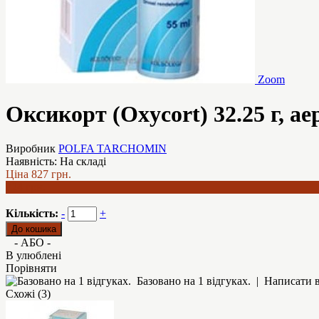
Zoom
Оксикорт (Oxycort) 32.25 г, а
Виробник
POLFA TARCHOMIN
Наявність:
На складі
Ціна
827 грн.
724 грн.
Кількість:
-
+
- АБО -
В улюблені
Порівняти
Базовано на 1 відгуках.
|
Написати в
Схожі (3)