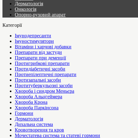
Дерматологія
Онкологія
Опорно-руховий апарат
Категорії
Імунодепресанти
Імуностимулятори
Вітаміни і харчові добавки
Препарати від застуди
Препарати при деменції
Протигрибкові препарати
Протидіабетичні засоби
Протиепілептичні препарати
Протизапальні засоби
Протитуберкульозні засоби
Хвороба і синдром Меньєра
Хвороба Альцгеймера
Хвороба Крона
Хвороба Паркінсона
Гормони
Дерматологія
Дихальна система
Кровотворення та кров
Мочестатева система та статеві гормони