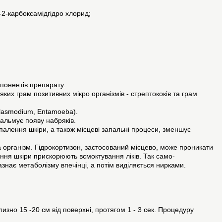
-2-карбоксамідгідро хлорид;
мпонентів препарату.
ких грам позитивних мікро організмів - стрептококів та грам
Plasmodium, Entamoeba).
гальмує появу набряків.
апалення шкіри, а також місцеві запальні процеси, зменшує
а організм. Гідрокортизон, застосований місцево, може проникати
ання шкіри прискорюють всмоктування ліків. Так само-
знає метаболізму впечінці, а потім виділяється нирками.
но 15 -20 см від поверхні, протягом 1 - 3 сек. Процедуру