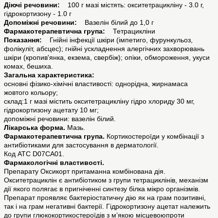
Діючі речовини:
100 г мазі містять: окситетрацикліну - 3.0 г,
гідрокортизону - 1.0 г
Допоміжні речовини:
Вазелін білий до 1,0 г
Фармакотерапевтична група:
Тетрацикліни
Показання:
Гнійні інфекції шкіри (імпетиго, фурункульоз,
фолікуліт, абсцес); гнійні ускладнення алергічних захворювань
шкіри (кропив'янка, екзема, свербіж); опіки, обмороження, укуси
комах, бешиха.
Загальна характеристика:
основні фізико-хімічні властивості: однорідна, жирнамаса
жовтого кольору;
склад:1 г мазі містить окситетрацикліну гідро хлориду 30 мг,
гідрокортизону ацетату 10 мг;
допоміжні речовини: вазелін білий.
Лікарська форма.
Мазь.
Фармакотерапевтична група.
Кортикостероїди у комбінації з
антибіотиками для застосування в дерматології.
Код АТС D07СA01.
Фармакологічні властивості.
Препарату Оксикорт притаманна комбінована дія.
Окситетрациклін є антибіотиком з групи тетрациклінів, механізм
дії якого полягає в пригніченні синтезу білка мікро організмів.
Препарат проявляє бактеріостатичну дію як на грам позитивні,
так і на грам негативні бактерії. Гідрокортизону ацетат належить
до групи глюкокортикостероїдів з м’якою місцевоюпроти