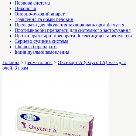
Нервова система
Онкологія
Опорно-руховий апарат
Травлення та обмін речовин
Препарати для лікування захворювань органів чуття
Протимікробні препарати для системного застосування
Протипаразитарні препарати, інсектициди та репеленти
Серцево-судинна система
Лікарські препарати
Індивідуальне замовлення
Головна
>
Дерматологія
>
Оксикорт А (Oxycort A) мазь для
очей, 3 грам