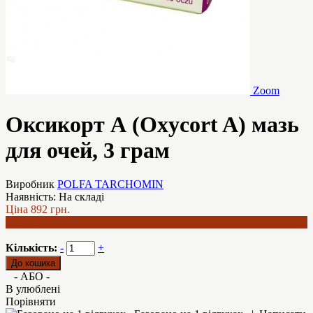
Zoom
Оксикорт А (Oxycort A) мазь
для очей, 3 грам
Виробник
POLFA TARCHOMIN
Наявність:
На складі
Ціна
892 грн.
750 грн.
Кількість:
-
+
- АБО -
В улюблені
Порівняти