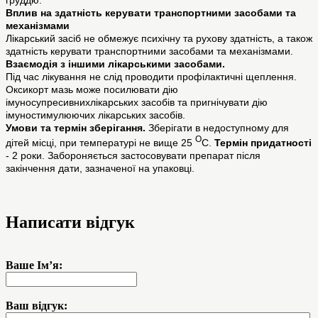
груддю.
Вплив на здатність керувати транспортними засобами та
механізмами
Лікарський засіб не обмежує психічну та рухову здатність, а також
здатність керувати транспортними засобами та механізмами.
Взаємодія з іншими лікарськими засобами.
Під час лікування не слід проводити профілактичні щеплення.
Оксикорт мазь може посилювати дію
імуносупресивнихлікарських засобів та пригнічувати дію
імуностимулюючих лікарських засобів.
Умови та термін зберігання.
Зберігати в недоступному для
O
дітей місці, при температурі не вище 25
С.
Термін придатності
- 2 роки. Забороняється застосовувати препарат після
закінчення дати, зазначеної на упаковці.
Написати відгук
Ваше Ім’я:
Ваш відгук: