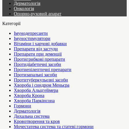
Дерматологія
Онкологія
Опорно-руховий апарат
Категорії
Імунодепресанти
Імуностимулятори
Вітаміни і харчові добавки
Препарати від застуди
Препарати при деменції
Протигрибкові препарати
Протидіабетичні засоби
Протиепілептичні препарати
Протизапальні засоби
Протитуберкульозні засоби
Хвороба і синдром Меньєра
Хвороба Альцгеймера
Хвороба Крона
Хвороба Паркінсона
Гормони
Дерматологія
Дихальна система
Кровотворення та кров
Мочестатева система та статеві гормони