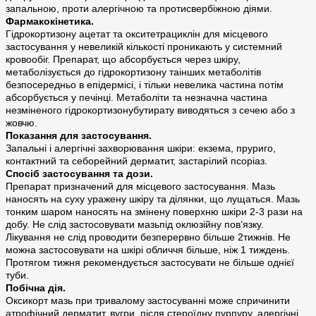
запальною, проти алергічною та протисвербіжною діями.
Фармакокінетика.
Гідрокортизону ацетат та окситетрациклін для місцевого
застосування у невеликій кількості проникають у системний
кровообіг. Препарат, що абсорбується через шкіру,
метаболізується до гідрокортизону таінших метаболітів
безпосередньо в епідермісі, і тільки невелика частина потім
абсорбується у печінці. Метаболіти та незначна частина
незміненого гідрокортизонубутирату виводяться з сечею або з
жовчю.
Показання для застосування.
Запальні і алергічні захворювання шкіри: екзема, пруриго,
контактний та себорейний дерматит, застарілий псоріаз.
Спосіб застосування та дози.
Препарат призначений для місцевого застосування. Мазь
наносять на суху уражену шкіру та ділянки, що лущаться. Мазь
тонким шаром наносять на змінену поверхню шкіри 2-3 рази на
добу. Не слід застосовувати мазьпід оклюзійну пов‘язку.
Лікування не слід проводити безперервно більше 2тижнів. Не
можна застосовувати на шкірі обличчя більше, ніж 1 тиждень.
Протягом тижня рекомендується застосувати не більше однієї
туби.
Побічна дія.
Оксикорт мазь при тривалому застосуванні може спричинити
атрофічний дерматит, вугри, після стероїдну пурпуру, алергічні