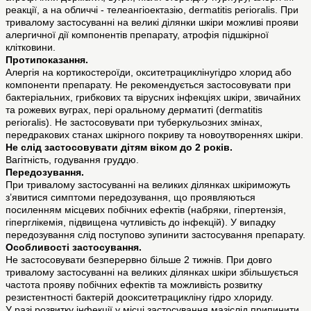
реакції, а на обличчі - телеангіоектазію, dermatitis perioralis. При
тривалому застосуванні на великі ділянки шкіри можливі прояви
алергичної дії компонентів препарату, атрофія підшкірної
клітковини.
Протипоказання.
Алергія на кортикостероїди, окситетрациклінугідро хлорид або
компоненти препарату. Не рекомендується застосовувати при
бактеріальних, грибкових та вірусних інфекціях шкіри, звичайних
та рожевих вуграх, пері оральному дерматиті (dermatitis
perioralis). Не застосовувати при туберкульозних змінах,
передракових станах шкірного покриву та новоутвореннях шкіри.
Не слід застосовувати дітям віком до 2 років.
Вагітність, годування груддю.
Передозування.
При тривалому застосуванні на великих ділянках шкіриможуть
з’явитися симптоми передозування, що проявляються
посиленням місцевих побічних ефектів (набряки, гіпертензія,
гіперглікемія, підвищена чутливість до інфекцій). У випадку
передозування слід поступово зупинити застосування препарату.
Особливості застосування.
Не застосовувати безперервно більше 2 тижнів. При довго
тривалому застосуванні на великих ділянках шкіри збільшується
частота прояву побічних ефектів та можливість розвитку
резистентності бактерій доокситетрацикліну гідро хлориду.
У разі розвитку інфекції у місці застосування мазіслід припинити