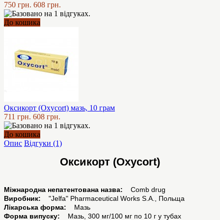
750 грн.
608 грн.
До кошика
Оксикорт (Oxycort) мазь, 10 грам
711 грн.
608 грн.
До кошика
Опис
Відгуки (1)
Оксикорт (Oxycort)
Міжнародна непатентована назва:
Comb drug
Виробник:
"Jelfa" Pharmaceutical Works S.A., Польща
Лікарська форма:
Мазь
Форма випуску:
Мазь, 300 мг/100 мг по 10 г у тубах