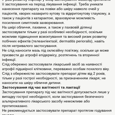
її застосування на період лікування інфекції. Треба уникати
нанесення препарату на повіки або шкіру навколо очей у
пацієнтів, хворих назакрито кутову та відкритокутову глаукому, а
також у пацієнтів з катарактою, враховуючи можливість
посилення симптомів захворювання.
На шкірі обличчя, пахвини, а також у пахвовій ділянці
застосовувати тільки у разі особливої необхідності, оскільки
можливе підвищення всмоктування та високий ризик розвитку
побічних ефектів (телеангіектазії, dermatitis perioralis), навіть
після нетривалого застосування.
Не слід наносити мазь під оклюзійну пов’язку, оскільки це може
призвести до атрофії епідермісу, розтягнень та вторинної
інфекції.
Слід обережно застосовувати лікарський засіб за наявності
атрофії підшкірної клітковини, переважно особам похилого віку.
Слід з обережністю застосовувати препарат дітям від 2 років,
тільки у разі гострої необхідності, за призначенням лікаря; не
наносити на шкіру обличчя дитини.
Застосування під час вагітності та лактації
Застосування препарату під час вагітності допускається лише у
випадку гострої необхідності, коли застосування безпечного
альтернативного лікарського засобу неможливе або
протипоказано.
Не рекомендується застосовувати препарат протягом годування