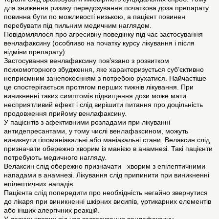
для зниження ризику передозування початкова доза препарату
повинна бути по можливості низькою, а пацієнт повинен
перебувати під пильним медичним наглядом.
Повідомлялося про агресивну поведінку під час застосування
венлафаксину (особливо на початку курсу лікування і після
відміни препарату).
Застосування венлафаксину пов’язано з розвитком
психомоторного збудження, яке характеризується суб’єктивно
неприємним занепокоєнням з потребою рухатися. Найчастіше
це спостерігається протягом перших тижнів лікування. При
виникненні таких симптомів підвищення дози може мати
несприятливий ефект і слід вирішити питання про доцільність
продовження прийому венлафаксину.
У пацієнтів з афективними розладами при лікуванні
антидепресантами, у тому числі венлафаксином, можуть
виникнути гіпоманіакальні або маніакальні стани. Велаксин слід
призначати обережно хворим із манією в анамнезі. Такі пацієнти
потребують медичного нагляду.
Велаксин слід обережно призначати хворим з епілептичними
нападами в анамнезі. Лікування слід припинити при виникненні
епілептичних нападів.
Пацієнта слід попередити про необхідність негайно звернутися
до лікаря при виникненні шкірних висипів, уртикарних елементів
або інших алергічних реакцій.