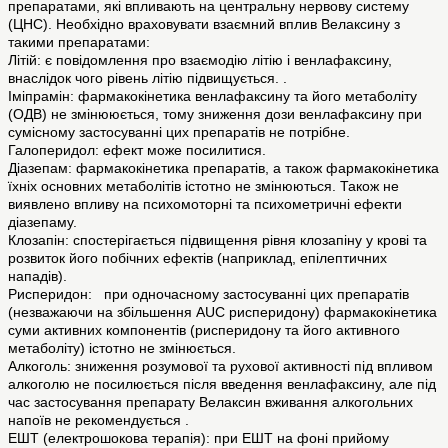
препаратами, які впливають на центральну нервову систему
(ЦНС). Необхідно враховувати взаємний вплив Велаксину з
такими препаратами:
Літій: є повідомлення про взаємодію літію і венлафаксину,
внаслідок чого рівень літію підвищується. .
Іміпрамін: фармакокінетика венлафаксину та його метаболіту
(ОДВ) не змінююється, тому зниження дози венлафаксину при
сумісному застосуванні цих препаратів не потрібне.
Галоперидол: ефект може посилитися.
Діазепам: фармакокінетика препаратів, а також фармакокінетика
їхніх основних метаболітів істотно не змінюються. Також не
виявлено впливу на психомоторні та психометричні ефекти
діазепаму.
Клозапін: спостерігається підвищення рівня клозапіну у крові та
розвиток його побічних ефектів (наприклад, епілептичних
нападів).
Рисперидон: при одночасному застосуванні цих препаратів
(незважаючи на збільшення AUC рисперидону) фармакокінетика
суми активних компонентів (рисперидону та його активного
метаболіту) істотно не змінюється.
Алкоголь: зниження розумової та рухової активності під впливом
алкоголю не посилюється після введення венлафаксину, але під
час застосування препарату Велаксин вживання алкогольних
напоїв не рекомендується .
ЕШТ (електрошокова терапія): при ЕШТ на фоні прийому