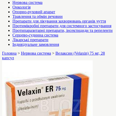
Нервова система
Онкологія
Опорно-руховий апарат
Травлення та обмін речовин
Препарати для лікування захворювань органів чуття
Протимікробні препарати для системного застосування
Протипаразитарні препарати, інсектициди та репеленти
Серцево-судинна система
Лікарські препарати
Індивідуальне замовлення
Головна
>
Нервова система
>
Велаксин (Velaxin) 75 мг, 28
капсул