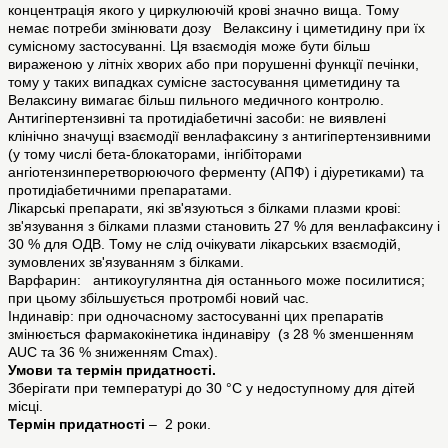
концентрація якого у циркулюючій крові значно вища. Тому
немає потреби змінювати дозу Велаксину і циметидину при їх
сумісному застосуванні. Ця взаємодія може бути більш
вираженою у літніх хворих або при порушенні функції печінки,
тому у таких випадках сумісне застосування циметидину та
Велаксину вимагає більш пильного медичного контролю.
Антигіпертензивні та протидіабетичні засоби: не виявлені
клінічно значущі взаємодії венлафаксину з антигіпертензивними
(у тому числі бета-блокаторами, інгібіторами
ангіотензинперетворюючого ферменту (АПФ) і діуретиками) та
протидіабетичними препаратами.
Лікарські препарати, які зв'язуються з білками плазми крові:
зв'язування з білками плазми становить 27 % для венлафаксину і
30 % для ОДВ. Тому не слід очікувати лікарських взаємодій,
зумовлених зв'язуванням з білками.
Варфарин: антикоугулянтна дія останнього може посилитися;
при цьому збільшується протромбі новий час.
Індинавір: при одночасному застосуванні цих препаратів
змінюється фармакокінетика індинавіру (з 28 % зменшенням
AUС та 36 % зниженням Cmax).
Умови та термін придатності.
Зберігати при температурі до 30 °С у недоступному для дітей
місці.
Термін придатності
– 2 роки.