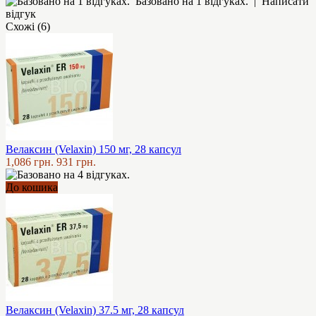
Базовано на 1 відгуках.
|
Написати
відгук
Схожі (6)
Велаксин (Velaxin) 150 мг, 28 капсул
1,086 грн.
931 грн.
До кошика
Велаксин (Velaxin) 37.5 мг, 28 капсул