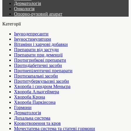
Дерматологія
Онкологія
Опорно-руховий апарат
Категорії
Імунодепресанти
Імуностимулятори
Вітаміни і харчові добавки
Препарати від застуди
Препарати при деменції
Протигрибкові препарати
Протидіабетичні засоби
Протиепілептичні препарати
Протизапальні засоби
Протитуберкульозні засоби
Хвороба і синдром Меньєра
Хвороба Альцгеймера
Хвороба Крона
Хвороба Паркінсона
Гормони
Дерматологія
Дихальна система
Кровотворення та кров
Мочестатева система та статеві гормони