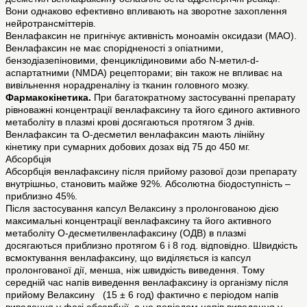
Вони однаково ефективно впливають на зворотне захоплення
нейротрансміттерів.
Венлафаксин не пригнічує активність моноамін оксидази (МАО).
Венлафаксин не має спорідненості з опіатними,
бензодіазепіновими, фенциклідиновими або N-метил-d-
аспартатними (NMDA) рецепторами; він також не впливає на
вивільнення норадреналіну із тканин головного мозку.
Фармакокінетика.
При багатократному застосуванні препарату
рівноважні концентрації венлафаксину та його єдиного активного
метаболіту в плазмі крові досягаються протягом 3 днів.
Венлафаксин та О-десметил венлафаксин мають лінійну
кінетику при сумарних добових дозах від 75 до 450 мг.
Абсорбція
Абсорбція венлафаксину після прийому разової дози препарату
внутрішньо, становить майже 92%. Абсолютна біодоступність –
приблизно 45%.
Після застосування капсул Велаксину з пролонгованою дією
максимальні концентрації венлафаксину та його активного
метаболіту О-десметилвенлафаксину (ОДВ) в плазмі
досягаються приблизно протягом 6 і 8 год. відповідно. Швидкість
всмоктування венлафаксину, що виділяється із капсул
пролонгованої дії, менша, ніж швидкість виведення. Тому
середній час напів виведення венлафаксину із організму після
прийому Велаксину (15 ± 6 год) фактично є періодом напів