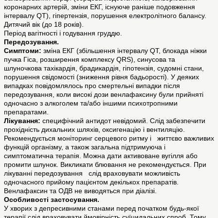
коронарних артерій, зміни ЕКГ, існуюче раніше подовження
інтервалу QT), гіпертензія, порушення електролітного балансу.
Дитячий вік (до 18 років).
Період вагітності і годування груддю.
Передозування.
Симптоми:
зміна ЕКГ (збільшення інтервалу QT, блокада ніжки
пучка Гіса, розширення комплексу QRS), синусова та
шлуночкова тахікардія, брадикардія, гіпотензія, судомні стани,
порушення свідомості (зниження рівня бадьорості). У деяких
випадках повідомлялось про смертельні випадки після
передозування, коли високі дози венлафаксину були прийняті
одночасно з алкоголем та/або іншими психотропними
препаратами.
Лікування:
специфічний антидот невідомий. Слід забезпечити
прохідність дихальних шляхів, оксигенацію і вентиляцію.
Рекомендується моніторинг серцевого ритму і життєво важливих
функцій організму, а також загальна підтримуюча і
симптоматична терапія. Можна дати активоване вугілля або
промити шлунок. Викликати блювання не рекомендується. При
лікуванні передозування слід враховувати можливість
одночасного прийому пацієнтом декількох препаратів.
Венлафаксин та ОДВ не виводяться при діалізі.
Особливості застосування.
У хворих з депресивними станами перед початком будь-якої
терапії слід враховувати ймовірність суїцидальних спроб. Тому