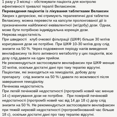
1 разу у 3 місяці – обстежувати пацієнта для контролю
ефективності тривалої терапії Велаксином.
Переведення пацієнтів із лікування таблетками Велаксин
Хворих з депресією, які отримують терапевтичні дозі таблеток
Велаксину, можна перевести на капсули пролонгованої дії із
призначенням найближчої еквівалентної (мг/добу) дози. Однак,
може бути потрібною індивідуальна корекція дози.
Ниркова недостатність
При швидкості клуб очкової фільтрації (ШКФ) більше 30 мл/хв
коригування дози не потрібне. При ШКФ 10-30 мл/хв дозу слід
знизити на 50 %. Через подовження періоду напів виведення
венлафаксину та його активного метаболіту у цих пацієнтів, всю
дозу слід давати на один прийом.
Не рекомендується застосовувати венлафаксин при ШКФ менше
10 мл/хв, оскільки достатні дані про таку терапію відсутні.
Пацієнтам, які знаходяться на гемодіалізі, добову дозу
препарату слід знизити на 50 % і давати по можливості після
завершення гемодіалізу.
Печінкова недостатність
При легкій печінковій недостатності (протромбі новий час менше
14 с) коригування дози не потрібне. При помірній печінковій
недостатності (протромбі новий час від 14 до 18 с) дозу слід
знизити на 50 %. Не рекомендується застосовувати венлафаксин
при тяжкій нирковій недостатності (протромбінований час більше
18 с), оскільки достатні дані про таку терапію відсутні.