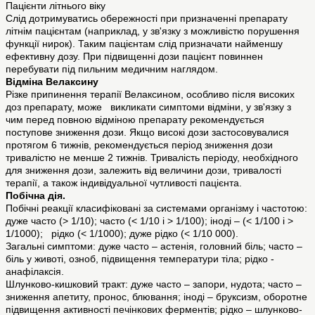
Пацієнти літнього віку
Слід дотримуватись обережності при призначенні препарату
літнім пацієнтам (наприклад, у зв'язку з можливістю порушення
функції нирок). Таким пацієнтам слід призначати найменшу
ефективну дозу. При підвищенні дози пацієнт повиннен
перебувати під пильним медичним наглядом.
Відміна Велаксину
Різке припинення терапії Велаксином, особливо після високих
доз препарату, може викликати симптоми відміни, у зв'язку з
чим перед повною відміною препарату рекомендується
поступове зниження дози. Якщо високі дози застосовувалися
протягом 6 тижнів, рекомендується період зниження дози
тривалістю не менше 2 тижнів. Тривалість періоду, необхідного
для зниження дози, залежить від величини дози, тривалості
терапії, а також індивідуальної чутливості пацієнта.
Побічна дія.
Побічні реакції класифіковані за системами організму і частотою:
дуже часто (> 1/10); часто (< 1/10 і > 1/100); іноді – (< 1/100 і >
1/1000); рідко (< 1/1000); дуже рідко (< 1/10 000).
Загальні симптоми: дуже часто – астенія, головний біль; часто –
біль у животі, озноб, підвищення температури тіла; рідко -
анафілаксія.
Шлунково-кишковий тракт: дуже часто – запори, нудота; часто –
зниження апетиту, пронос, блювання; іноді – бруксизм, оборотне
підвищення активності печінкових ферментів; рідко – шлунково-