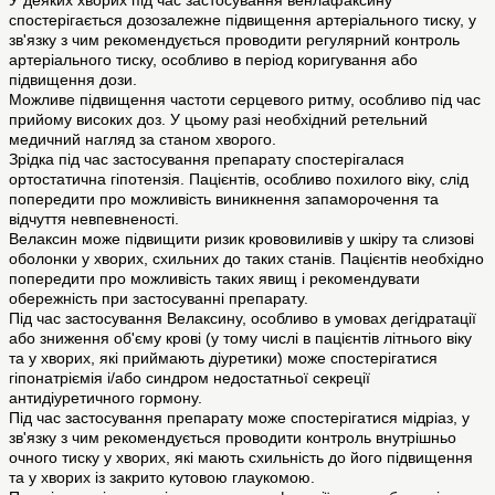
У деяких хворих під час застосування венлафаксину
спостерігається дозозалежне підвищення артеріального тиску, у
зв'язку з чим рекомендується проводити регулярний контроль
артеріального тиску, особливо в період коригування або
підвищення дози.
Можливе підвищення частоти серцевого ритму, особливо під час
прийому високих доз. У цьому разі необхідний ретельний
медичний нагляд за станом хворого.
Зрідка під час застосування препарату спостерігалася
ортостатична гіпотензія. Пацієнтів, особливо похилого віку, слід
попередити про можливість виникнення запаморочення та
відчуття невпевненості.
Велаксин може підвищити ризик крововиливів у шкіру та слизові
оболонки у хворих, схильних до таких станів. Пацієнтів необхідно
попередити про можливість таких явищ і рекомендувати
обережність при застосуванні препарату.
Під час застосування Велаксину, особливо в умовах дегідратації
або зниження об'єму крові (у тому числі в пацієнтів літнього віку
та у хворих, які приймають діуретики) може спостерігатися
гіпонатріємія і/або синдром недостатньої секреції
антидіуретичного гормону.
Під час застосування препарату може спостерігатися мідріаз, у
зв'язку з чим рекомендується проводити контроль внутрішньо
очного тиску у хворих, які мають схильність до його підвищення
та у хворих із закрито кутовою глаукомою.