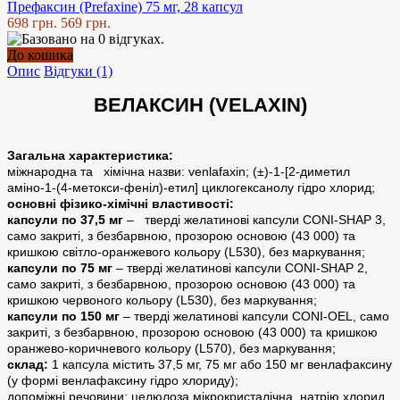
Префаксин (Prefaxine) 75 мг, 28 капсул
698 грн.
569 грн.
До кошика
Опис
Відгуки (1)
ВЕЛАКСИН (VELAXIN)
Загальна характеристика:
міжнародна та хімічна назви: venlafaxin; (±)-1-[2-диметил
аміно-1-(4-метокси-феніл)-етил] циклогексанолу гідро хлорид;
основні фізико-хімічні властивості:
капсули по 37,5 мг
– тверді желатинові капсули CONI-SHAP 3,
само закриті, з безбарвною, прозорою основою (43 000) та
кришкою світло-оранжевого кольору (L530), без маркування;
капсули по 75 мг
– тверді желатинові капсули CONI-SHAP 2,
само закриті, з безбарвною, прозорою основою (43 000) та
кришкою червоного кольору (L530), без маркування;
капсули по 150 мг
– тверді желатинові капсули CONI-OEL, само
закриті, з безбарвною, прозорою основою (43 000) та кришкою
оранжево-коричневого кольору (L570), без маркування;
склад:
1 капсула містить 37,5 мг, 75 мг або 150 мг венлафаксину
(у формі венлафаксину гідро хлориду);
допоміжні речовини: целюлоза мікрокристалічна, натрію хлорид,