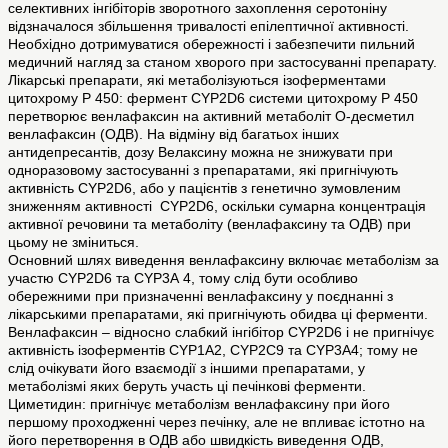
селективних інгібіторів зворотного захоплення серотоніну
відзначалося збільшення тривалості епілептичної активності.
Необхідно дотримуватися обережності і забезпечити пильний
медичний нагляд за станом хворого при застосуванні препарату.
Лікарські препарати, які метаболізуються ізоферментами
цитохрому Р 450: фермент CYP2D6 системи цитохрому Р 450
перетворює венлафаксин на активний метаболіт О-десметил
венлафаксин (ОДВ). На відміну від багатьох інших
антидепресантів, дозу Велаксину можна не знижувати при
одноразовому застосуванні з препаратами, які пригнічують
активність CYP2D6, або у пацієнтів з генетично зумовленим
зниженням активності CYP2D6, оскільки сумарна концентрація
активної речовини та метаболіту (венлафаксину та ОДВ) при
цьому не зміниться.
Основний шлях виведення венлафаксину включає метаболізм за
участю CYP2D6 та CYP3А 4, тому слід бути особливо
обережними при призначенні венлафаксину у поєднанні з
лікарськими препаратами, які пригнічують обидва ці ферменти.
Венлафаксин – відносно слабкий інгібітор CYP2D6 і не пригнічує
активність ізоферментів CYP1A2, CYP2C9 та CYP3A4; тому не
слід очікувати його взаємодії з іншими препаратами, у
метаболізмі яких беруть участь ці печінкові ферменти.
Циметидин: пригнічує метаболізм венлафаксину при його
першому проходженні через печінку, але не впливає істотно на
його перетворення в ОДВ або швидкість виведення ОДВ,