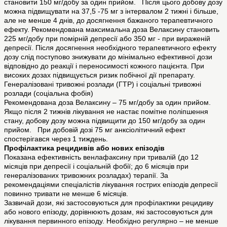
становити 150 мг/добу за один прийом. Після цього добову дозу
можна підвищувати на 37,5 -75 мг з інтервалом 2 тижні і більше,
але не менше 4 днів, до досягнення бажаного терапевтичного
ефекту. Рекомендована максимальна доза Велаксину становить
225 мг/добу при помірній депресії або 350 мг - при вираженій
депресії. Після досягнення необхідного терапевтичного ефекту
дозу слід поступово знижувати до мінімально ефективної дози
відповідно до реакції і переносимості кожного пацієнта. При
високих дозах підвищується ризик побічної дії препарату.
Генералізовані тривожні розлади (ГТР) і соціальні тривожні
розлади (соціальна фобія)
Рекомендована доза Велаксину – 75 мг/добу за один прийом.
Якщо після 2 тижнів лікування не настає помітне поліпшення
стану, добову дозу можна підвищити до 150 мг/добу за один
прийом. При добовій дозі 75 мг анксіолітичний ефект
спостерігався через 1 тиждень.
Профілактика рецидивів або нових епізодів
Показана ефективність венлафаксину при тривалій (до 12
місяців при депресії і соціальній фобії; до 6 місяців при
генералізованих тривожних розладах) терапії. За
рекомендаціями спеціалістів лікування гострих епізодів депресії
повинно тривати не менше 6 місяців.
Зазвичай дози, які застосовуються для профілактики рецидиву
або нового епізоду, дорівнюють дозам, які застосовуються для
лікування первинного епізоду. Необхідно регулярно – не менше