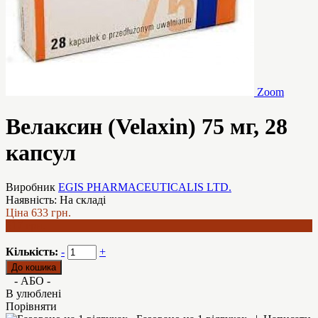
Zoom
Велаксин (Velaxin) 75 мг, 28
капсул
Виробник
EGIS PHARMACEUTICALIS LTD.
Наявність:
На складі
Ціна
633 грн.
517 грн.
Кількість:
-
+
- АБО -
В улюблені
Порівняти