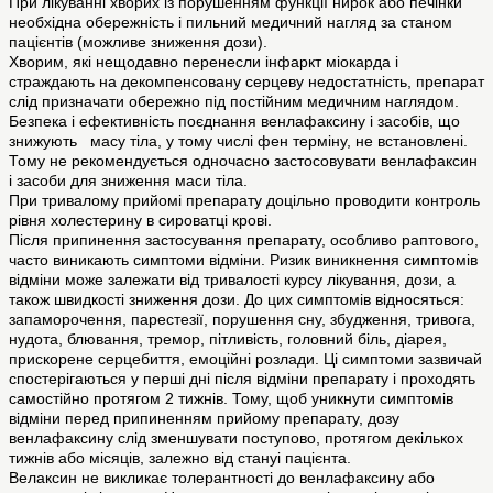
При лікуванні хворих із порушенням функції нирок або печінки
необхідна обережність і пильний медичний нагляд за станом
пацієнтів (можливе зниження дози).
Хворим, які нещодавно перенесли інфаркт міокарда і
страждають на декомпенсовану серцеву недостатність, препарат
слід призначати обережно під постійним медичним наглядом.
Безпека і ефективність поєднання венлафаксину і засобів, що
знижують масу тіла, у тому числі фен терміну, не встановлені.
Тому не рекомендується одночасно застосовувати венлафаксин
і засоби для зниження маси тіла.
При тривалому прийомі препарату доцільно проводити контроль
рівня холестерину в сироватці крові.
Після припинення застосування препарату, особливо раптового,
часто виникають симптоми відміни. Ризик виникнення симптомів
відміни може залежати від тривалості курсу лікування, дози, а
також швидкості зниження дози. До цих симптомів відносяться:
запаморочення, парестезії, порушення сну, збудження, тривога,
нудота, блювання, тремор, пітливість, головний біль, діарея,
прискорене серцебиття, емоційні розлади. Ці симптоми зазвичай
спостерігаються у перші дні після відміни препарату і проходять
самостійно протягом 2 тижнів. Тому, щоб уникнути симптомів
відміни перед припиненням прийому препарату, дозу
венлафаксину слід зменшувати поступово, протягом декількох
тижнів або місяців, залежно від стануі пацієнта.
Велаксин не викликає толерантності до венлафаксину або