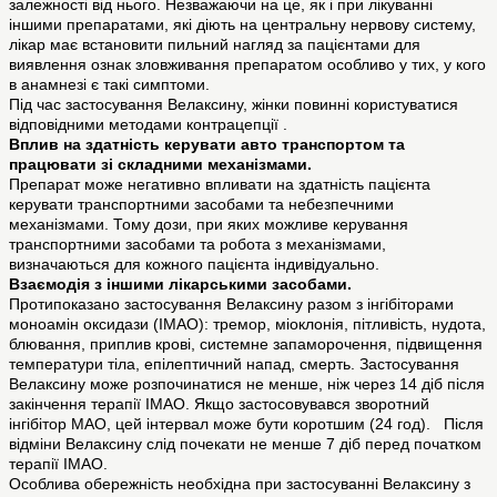
залежності від нього. Незважаючи на це, як і при лікуванні
іншими препаратами, які діють на центральну нервову систему,
лікар має встановити пильний нагляд за пацієнтами для
виявлення ознак зловживання препаратом особливо у тих, у кого
в анамнезі є такі симптоми.
Під час застосування Велаксину, жінки повинні користуватися
відповідними методами контрацепції .
Вплив на здатність керувати авто транспортом та
працювати зі складними механізмами.
Препарат може негативно впливати на здатність пацієнта
керувати транспортними засобами та небезпечними
механізмами. Тому дози, при яких можливе керування
транспортними засобами та робота з механізмами,
визначаються для кожного пацієнта індивідуально.
Взаємодія з іншими лікарськими засобами.
Протипоказано застосування Велаксину разом з інгібіторами
моноамін оксидази (ІМАО): тремор, міоклонія, пітливість, нудота,
блювання, приплив крові, системне запаморочення, підвищення
температури тіла, епілептичний напад, смерть. Застосування
Велаксину може розпочинатися не менше, ніж через 14 діб після
закінчення терапії ІМАО. Якщо застосовувався зворотний
інгібітор МАО, цей інтервал може бути коротшим (24 год). Після
відміни Велаксину слід почекати не менше 7 діб перед початком
терапії ІМАО.
Особлива обережність необхідна при застосуванні Велаксину з