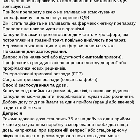
виведення венлафаксину та його активного метаболіту ОДВ
збільшуються.
Прийом препарату з їжею не впливає на всмоктування
венлафаксину і подальше утворення ОДВ.
Вік і стать пацієнта не впливають на фармакокінетику препарату.
Препарат не накопи чується в організмі.
Капсули Велаксин пролонгованої дії містять мікро сфери, які
потрапляючи в травний тракт, повільно виділяють препарат.
Нерозчинна частина цих мікросфер виявляється у калі.
Показання для застосування.
Депресія (за наявності або відсутності симптомів тривоги).
Профілактика рецидивів після першого епізоду депресії або
профілактика нових рецидивів.
Генералізовані тривожні розлади (ГТР).
Соціальні тривожні розлади (соціальна фобія).
Спосіб застосування та дози.
Капсули слід приймати цілими під час їжі, запиваючи рідиною.
Капсули не можна ділити, подрібнювати, жувати або розчиняти.
Добову дозу слід приймати за один прийом (вранці або ввечері)
в один і той же час.
Депресія
Рекомендована доза становить 75 мг на добу за один прийом.
Якщо з урахуванням перебігу захворювання необхідна вища
доза, наприклад, при вираженій депресії або стаціонарному
лікуванні пацієнта, рекомендована початкова доза може