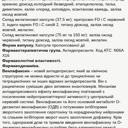
кремнію діоксид колоїдний безводний, етилцелюлоза, тальк,
диметикон, калію хлорид, коповідон, ксантанова камедь, заліза
оксид жовтий.
Склад желатинової капсули (37,5 мг): еритрозин FD і С червоний
3, індиго кармін FD і С синій 2, титану діоксид, заліза оксид
жовтий, желатин.
Склад желатинової капсули (75 мг та 150 мг): заліза оксид
червоний, титану діоксид, заліза оксид жовтий, желатин.
Форма випуску.
Капсули пролонгованої дії.
Фармакотерапевтична група.
Антидепресанти. Код АТС: N06A
X16
Фармакологічні властивості.
Фармакодинаміка.
Венлафаксин
– новий антидепресант, який за хімічною
структурою не можна віднести ні до трициклічних чи
тетрациклічних чи інших відомих антидепресантів. Він є
рацемічною сумішшю двох активних енантіомерів. Механізм
антидепресивного ефекту венлафаксину пов'язаний з
посиленням нейротрансміттерної активності у центральній
нервовій системі. Венлафаксин та його основний метаболіт О-
десметил венлафаксин (ОДВ) є потужними інгібіторами
зворотного захоплення серотоніну та норадреналіну нейронами
та слаьким інгібітором зворот нього захоплення дофаміну. Крім
того, одноразові дози та тривале введення венлафаксину та О-
десметил венлафаксину ослабляє бета-адренергічні реакції.