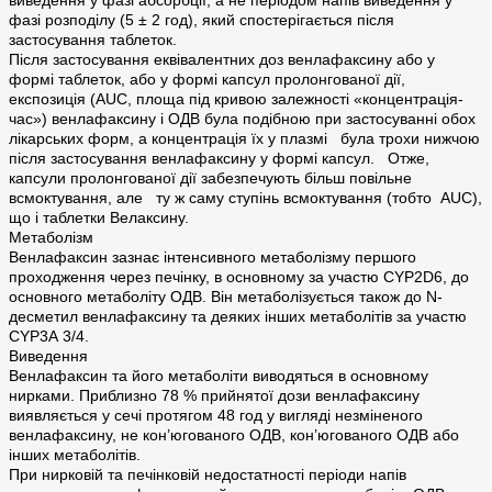
виведення у фазі абсорбції, а не періодом напів виведення у
фазі розподілу (5 ± 2 год), який спостерігається після
застосування таблеток.
Після застосування еквівалентних доз венлафаксину або у
формі таблеток, або у формі капсул пролонгованої дії,
експозиція (AUC, площа під кривою залежності «концентрація-
час») венлафаксину і ОДВ була подібною при застосуванні обох
лікарських форм, а концентрація їх у плазмі була трохи нижчою
після застосування венлафаксину у формі капсул. Отже,
капсули пролонгованої дії забезпечують більш повільне
всмоктування, але ту ж саму ступінь всмоктування (тобто AUC),
що і таблетки Велаксину.
Метаболізм
Венлафаксин зазнає інтенсивного метаболізму першого
проходження через печінку, в основному за участю CYP2D6, до
основного метаболіту ОДВ. Він метаболізується також до N-
десметил венлафаксину та деяких інших метаболітів за участю
CYP3А 3/4.
Виведення
Венлафаксин та його метаболіти виводяться в основному
нирками. Приблизно 78 % прийнятої дози венлафаксину
виявляється у сечі протягом 48 год у вигляді незміненого
венлафаксину, не кон’югованого ОДВ, кон’югованого ОДВ або
інших метаболітів.
При нирковій та печінковій недостатності періоди напів