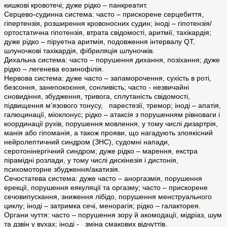
кишкові кровотечі; дуже рідко – панкреатит.
Серцево-судинна система: часто – прискорене серцебиття,
гіпертензія, розширення кровоносних судин; іноді – гіпотензія/
ортостатична гіпотензія, втрата свідомості, аритмії, тахікардія;
дуже рідко – піруетна аритмія, подовження інтервалу QT,
шлуночкові тахікардія, фібриляція шлуночків.
Дихальна система: часто – порушення дихання, позіхання; дуже
рідко – легенева еозинофілія.
Нервова система: дуже часто – запаморочення, сухість в роті,
безсоння, занепокоєння, сонливість; часто - незвичайні
сновидіння, збудження, тривога, сплутаність свідомості,
підвищення м’язового тонусу, парестезії, тремор; іноді – апатія,
галюцинації, міоклонус; рідко – атаксія з порушенням рівноваги і
координації рухів, порушення мовлення, у тому числі дизартрія,
манія або гіпоманія, а також прояви, що нагадують злоякісний
нейролептичний синдром (ЗНС), судомні напади,
серотонінергічний синдром; дуже рідко – марення, екстра
пірамідні розлади, у тому числі дискінезія і дистонія,
психомоторне збудження/акатизія.
Сечостатева система: дуже часто – аноргазмія, порушення
ерекції, порушення еякуляції та оргазму; часто – прискорене
сечовипускання, зниження лібідо, порушення менструального
циклу; іноді – затримка сечі, менорагія; рідко – галакторея.
Органи чуття: часто – порушення зору й акомодації, мідріаз, шум
та дзвін у вухах; іноді - зміна смакових відчуттів.