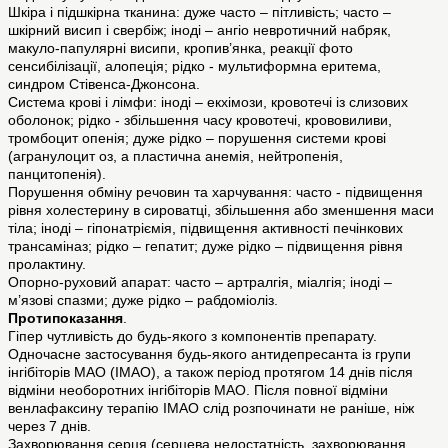
Шкіра і підшкірна тканина: дуже часто – пітливість; часто –
шкірний висип і свербіж; іноді – ангіо невротичний набряк,
макуло-папулярні висипи, кропив’янка, реакції фото
сенсибілізації, алопеція; рідко - мультиформна еритема,
синдром Стівенса-Джонсона.
Система крові і лімфи: іноді – екхімози, кровотечі із слизових
оболонок; рідко - збільшення часу кровотечі, крововиливи,
тромбоцит опенія; дуже рідко – порушення системи крові
(агранулоцит оз, а пластична анемія, нейтропенія,
панцитопенія).
Порушення обміну речовин та харчування: часто - підвищення
рівня холестерину в сироватці, збільшення або зменшення маси
тіла; іноді – гіпонатріємія, підвищення активності печінкових
трансаміназ; рідко – гепатит; дуже рідко – підвищення рівня
пролактину.
Опорно-руховий апарат: часто – артралгія, міалгія; іноді –
м’язові спазми; дуже рідко – рабдоміоліз.
Протипоказання
.
Гіпер чутливість до будь-якого з компонентів препарату.
Одночасне застосування будь-якого антидепресанта із групи
інгібіторів МАО (ІМАО), а також період протягом 14 днів після
відміни необоротних інгібіторів МАО. Після повної відміни
венлафаксину терапію ІМАО слід розпочинати не раніше, ніж
через 7 днів.
Захворювання серця (серцева недостатність, захворювання