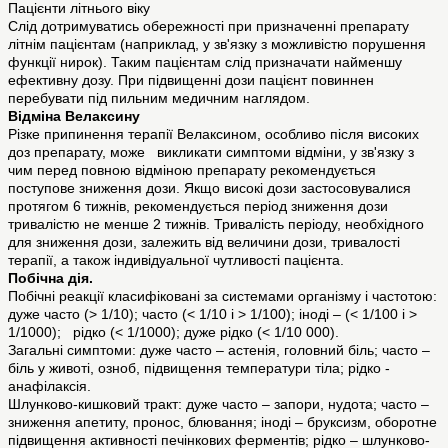
Пацієнти літнього віку
Слід дотримуватись обережності при призначенні препарату
літнім пацієнтам (наприклад, у зв'язку з можливістю порушення
функції нирок). Таким пацієнтам слід призначати найменшу
ефективну дозу. При підвищенні дози пацієнт повиннен
перебувати під пильним медичним наглядом.
Відміна Велаксину
Різке припинення терапії Велаксином, особливо після високих
доз препарату, може викликати симптоми відміни, у зв'язку з
чим перед повною відміною препарату рекомендується
поступове зниження дози. Якщо високі дози застосовувалися
протягом 6 тижнів, рекомендується період зниження дози
тривалістю не менше 2 тижнів. Тривалість періоду, необхідного
для зниження дози, залежить від величини дози, тривалості
терапії, а також індивідуальної чутливості пацієнта.
Побічна дія.
Побічні реакції класифіковані за системами організму і частотою:
дуже часто (> 1/10); часто (< 1/10 і > 1/100); іноді – (< 1/100 і >
1/1000); рідко (< 1/1000); дуже рідко (< 1/10 000).
Загальні симптоми: дуже часто – астенія, головний біль; часто –
біль у животі, озноб, підвищення температури тіла; рідко -
анафілаксія.
Шлунково-кишковий тракт: дуже часто – запори, нудота; часто –
зниження апетиту, пронос, блювання; іноді – бруксизм, оборотне
підвищення активності печінкових ферментів; рідко – шлунково-