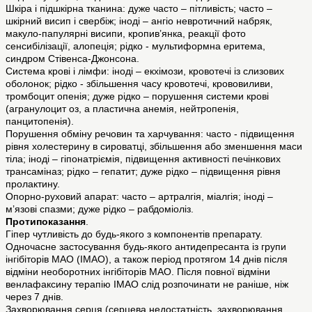
Шкіра і підшкірна тканина: дуже часто – пітливість; часто –
шкірний висип і свербіж; іноді – ангіо невротичний набряк,
макуло-папулярні висипи, кропив’янка, реакції фото
сенсибілізації, алопеція; рідко - мультиформна еритема,
синдром Стівенса-Джонсона.
Система крові і лімфи: іноді – екхімози, кровотечі із слизових
оболонок; рідко - збільшення часу кровотечі, крововиливи,
тромбоцит опенія; дуже рідко – порушення системи крові
(агранулоцит оз, а пластична анемія, нейтропенія,
панцитопенія).
Порушення обміну речовин та харчування: часто - підвищення
рівня холестерину в сироватці, збільшення або зменшення маси
тіла; іноді – гіпонатріємія, підвищення активності печінкових
трансаміназ; рідко – гепатит; дуже рідко – підвищення рівня
пролактину.
Опорно-руховий апарат: часто – артралгія, міалгія; іноді –
м’язові спазми; дуже рідко – рабдоміоліз.
Протипоказання
.
Гіпер чутливість до будь-якого з компонентів препарату.
Одночасне застосування будь-якого антидепресанта із групи
інгібіторів МАО (ІМАО), а також період протягом 14 днів після
відміни необоротних інгібіторів МАО. Після повної відміни
венлафаксину терапію ІМАО слід розпочинати не раніше, ніж
через 7 днів.
Захворювання серця (серцева недостатність, захворювання