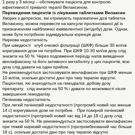
1 разу у 3 місяці – обстежувати пацієнта для контролю
ефективності тривалої терапії Велаксином.
Переведення пацієнтів із лікування таблетками Велаксин
Хворих з депресією, які отримують терапевтичні дозі таблеток
Велаксину, можна перевести на капсули пролонгованої дії із
призначенням найближчої еквівалентної (мг/добу) дози. Однак,
може бути потрібною індивідуальна корекція дози.
Ниркова недостатність
При швидкості клуб очкової фільтрації (ШКФ) більше 30 мл/хв
коригування дози не потрібне. При ШКФ 10-30 мл/хв дозу слід
знизити на 50 %. Через подовження періоду напів виведення
венлафаксину та його активного метаболіту у цих пацієнтів, всю
дозу слід давати на один прийом.
Не рекомендується застосовувати венлафаксин при ШКФ менше
10 мл/хв, оскільки достатні дані про таку терапію відсутні.
Пацієнтам, які знаходяться на гемодіалізі, добову дозу
препарату слід знизити на 50 % і давати по можливості після
завершення гемодіалізу.
Печінкова недостатність
При легкій печінковій недостатності (протромбі новий час менше
14 с) коригування дози не потрібне. При помірній печінковій
недостатності (протромбі новий час від 14 до 18 с) дозу слід
знизити на 50 %. Не рекомендується застосовувати венлафаксин
при тяжкій нирковій недостатності (протромбінований час більше
18 с), оскільки достатні дані про таку терапію відсутні.