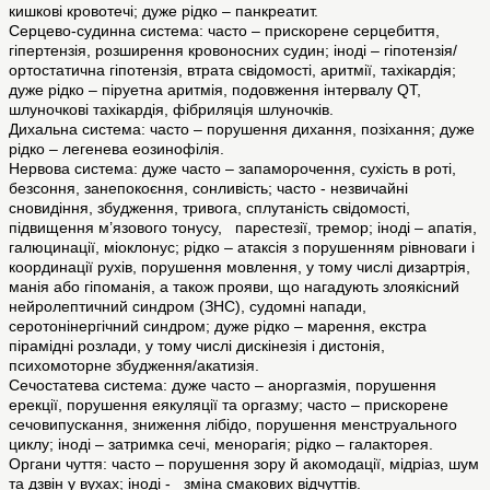
кишкові кровотечі; дуже рідко – панкреатит.
Серцево-судинна система: часто – прискорене серцебиття,
гіпертензія, розширення кровоносних судин; іноді – гіпотензія/
ортостатична гіпотензія, втрата свідомості, аритмії, тахікардія;
дуже рідко – піруетна аритмія, подовження інтервалу QT,
шлуночкові тахікардія, фібриляція шлуночків.
Дихальна система: часто – порушення дихання, позіхання; дуже
рідко – легенева еозинофілія.
Нервова система: дуже часто – запаморочення, сухість в роті,
безсоння, занепокоєння, сонливість; часто - незвичайні
сновидіння, збудження, тривога, сплутаність свідомості,
підвищення м’язового тонусу, парестезії, тремор; іноді – апатія,
галюцинації, міоклонус; рідко – атаксія з порушенням рівноваги і
координації рухів, порушення мовлення, у тому числі дизартрія,
манія або гіпоманія, а також прояви, що нагадують злоякісний
нейролептичний синдром (ЗНС), судомні напади,
серотонінергічний синдром; дуже рідко – марення, екстра
пірамідні розлади, у тому числі дискінезія і дистонія,
психомоторне збудження/акатизія.
Сечостатева система: дуже часто – аноргазмія, порушення
ерекції, порушення еякуляції та оргазму; часто – прискорене
сечовипускання, зниження лібідо, порушення менструального
циклу; іноді – затримка сечі, менорагія; рідко – галакторея.
Органи чуття: часто – порушення зору й акомодації, мідріаз, шум
та дзвін у вухах; іноді - зміна смакових відчуттів.