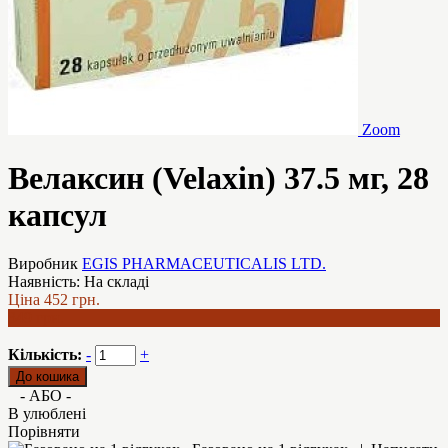
Zoom
Велаксин (Velaxin) 37.5 мг, 28
капсул
Виробник
EGIS PHARMACEUTICALIS LTD.
Наявність:
На складі
Ціна
452 грн.
349 грн.
Кількість:
-
+
- АБО -
В улюблені
Порівняти