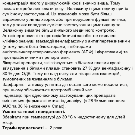
концентрація якого у циркулюючій крові значно вища. Тому
немає потреби змінювати дозу Велаксину і циметидину при їх
сумісному застосуванні. Ця взаємодія може бути більш
вираженою у літніх хворих або при порушенні функції печінки,
тому у таких випадках сумісне застосування циметидину та
Велаксину вимагає більш пильного медичного контролю.
Антигіпертензивні та протидіабетичні засоби: не виявлені
клінічно значущі взаємодії венлафаксину з антигіпертензивними
(у тому числі бета-блокаторами, інгібіторами
ангіотензинперетворюючого ферменту (АПФ) і діуретиками) та
протидіабетичними препаратами.
Лікарські препарати, які зв'язуються з білками плазми крові:
зв'язування з білками плазми становить 27 % для венлафаксину і
30 % для ОДВ. Тому не слід очікувати лікарських взаємодій,
зумовлених зв'язуванням з білками.
Варфарин: антикоугулянтна дія останнього може посилитися;
при цьому збільшується протромбі новий час.
Індинавір: при одночасному застосуванні цих препаратів
змінюється фармакокінетика індинавіру (з 28 % зменшенням
AUС та 36 % зниженням Cmax).
Умови та термін придатності.
Зберігати при температурі до 30 °С у недоступному для дітей
місці.
Термін придатності
– 2 роки.