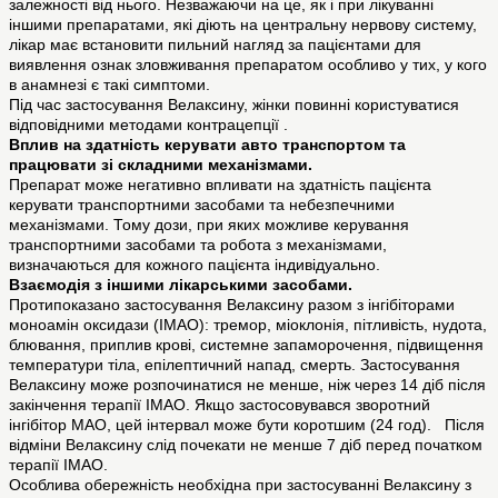
залежності від нього. Незважаючи на це, як і при лікуванні
іншими препаратами, які діють на центральну нервову систему,
лікар має встановити пильний нагляд за пацієнтами для
виявлення ознак зловживання препаратом особливо у тих, у кого
в анамнезі є такі симптоми.
Під час застосування Велаксину, жінки повинні користуватися
відповідними методами контрацепції .
Вплив на здатність керувати авто транспортом та
працювати зі складними механізмами.
Препарат може негативно впливати на здатність пацієнта
керувати транспортними засобами та небезпечними
механізмами. Тому дози, при яких можливе керування
транспортними засобами та робота з механізмами,
визначаються для кожного пацієнта індивідуально.
Взаємодія з іншими лікарськими засобами.
Протипоказано застосування Велаксину разом з інгібіторами
моноамін оксидази (ІМАО): тремор, міоклонія, пітливість, нудота,
блювання, приплив крові, системне запаморочення, підвищення
температури тіла, епілептичний напад, смерть. Застосування
Велаксину може розпочинатися не менше, ніж через 14 діб після
закінчення терапії ІМАО. Якщо застосовувався зворотний
інгібітор МАО, цей інтервал може бути коротшим (24 год). Після
відміни Велаксину слід почекати не менше 7 діб перед початком
терапії ІМАО.
Особлива обережність необхідна при застосуванні Велаксину з