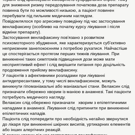
для зниження ризику передозування початкова доза препарату
повинна бути по можливості низькою, а пацієнт повинен
перебувати під пильним медичним наглядом.
Повідомлялося про агресивну поведінку під час застосування
венлафаксину (особливо на початку курсу лікування і після
відміни препарату).
Застосування венлафаксину пов’язано з розвитком
психомоторного збудження, яке характеризується суб’єктивно
неприємним занепокоєнням з потребою рухатися. Найчастіше
це спостерігається протягом перших тижнів лікування. При
виникненні таких симптомів підвищення дози може мати
несприятливий ефект і слід вирішити питання про доцільність
продовження прийому венлафаксину.
У пацієнтів з афективними розладами при лікуванні
антидепресантами, у тому числі венлафаксином, можуть
виникнути гіпоманіакальні або маніакальні стани. Велаксин слід
призначати обережно хворим із манією в анамнезі. Такі пацієнти
потребують медичного нагляду.
Велаксин слід обережно призначати хворим з епілептичними
нападами в анамнезі. Лікування слід припинити при виникненні
епілептичних нападів.
Пацієнта слід попередити про необхідність негайно звернутися
до лікаря при виникненні шкірних висипів, уртикарних елементів
або інших алергічних реакцій.