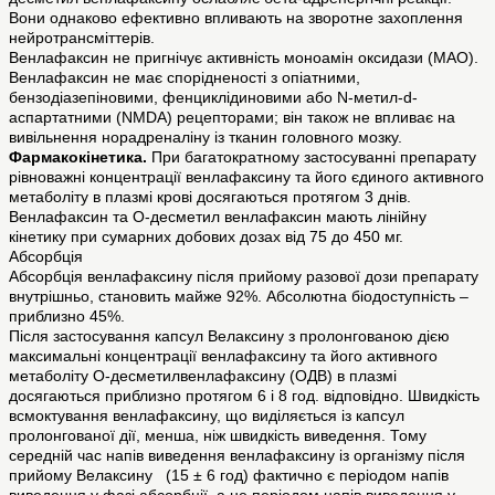
Вони однаково ефективно впливають на зворотне захоплення
нейротрансміттерів.
Венлафаксин не пригнічує активність моноамін оксидази (МАО).
Венлафаксин не має спорідненості з опіатними,
бензодіазепіновими, фенциклідиновими або N-метил-d-
аспартатними (NMDA) рецепторами; він також не впливає на
вивільнення норадреналіну із тканин головного мозку.
Фармакокінетика.
При багатократному застосуванні препарату
рівноважні концентрації венлафаксину та його єдиного активного
метаболіту в плазмі крові досягаються протягом 3 днів.
Венлафаксин та О-десметил венлафаксин мають лінійну
кінетику при сумарних добових дозах від 75 до 450 мг.
Абсорбція
Абсорбція венлафаксину після прийому разової дози препарату
внутрішньо, становить майже 92%. Абсолютна біодоступність –
приблизно 45%.
Після застосування капсул Велаксину з пролонгованою дією
максимальні концентрації венлафаксину та його активного
метаболіту О-десметилвенлафаксину (ОДВ) в плазмі
досягаються приблизно протягом 6 і 8 год. відповідно. Швидкість
всмоктування венлафаксину, що виділяється із капсул
пролонгованої дії, менша, ніж швидкість виведення. Тому
середній час напів виведення венлафаксину із організму після
прийому Велаксину (15 ± 6 год) фактично є періодом напів