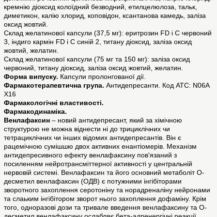
кремнію діоксид колоїдний безводний, етилцелюлоза, тальк,
диметикон, калію хлорид, коповідон, ксантанова камедь, заліза
оксид жовтий.
Склад желатинової капсули (37,5 мг): еритрозин FD і С червоний
3, індиго кармін FD і С синій 2, титану діоксид, заліза оксид
жовтий, желатин.
Склад желатинової капсули (75 мг та 150 мг): заліза оксид
червоний, титану діоксид, заліза оксид жовтий, желатин.
Форма випуску.
Капсули пролонгованої дії.
Фармакотерапевтична група.
Антидепресанти. Код АТС: N06A
X16
Фармакологічні властивості.
Фармакодинаміка.
Венлафаксин
– новий антидепресант, який за хімічною
структурою не можна віднести ні до трициклічних чи
тетрациклічних чи інших відомих антидепресантів. Він є
рацемічною сумішшю двох активних енантіомерів. Механізм
антидепресивного ефекту венлафаксину пов'язаний з
посиленням нейротрансміттерної активності у центральній
нервовій системі. Венлафаксин та його основний метаболіт О-
десметил венлафаксин (ОДВ) є потужними інгібіторами
зворотного захоплення серотоніну та норадреналіну нейронами
та слаьким інгібітором зворот нього захоплення дофаміну. Крім
того, одноразові дози та тривале введення венлафаксину та О-
десметил венлафаксину ослабляє бета-адренергічні реакції.