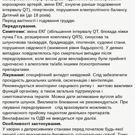
коронарних артерій, зміни ЕКГ, існуюче раніше подовження
інтервалу QT), гіпертензія, порушення електролітного балансу.
Дитячий вік (до 18 років).
Період вагітності і годування груддю.
Передозування.
Симптоми:
зміна ЕКГ (збільшення інтервалу QT, блокада ніжки
пучка Гіса, розширення комплексу QRS), синусова та
шлуночкова тахікардія, брадикардія, гіпотензія, судомні стани,
порушення свідомості (зниження рівня бадьорості). У деяких
випадках повідомлялось про смертельні випадки після
передозування, коли високі дози венлафаксину були прийняті
одночасно з алкоголем та/або іншими психотропними
препаратами.
Лікування:
специфічний антидот невідомий. Слід забезпечити
прохідність дихальних шляхів, оксигенацію і вентиляцію.
Рекомендується моніторинг серцевого ритму і життєво важливих
функцій організму, а також загальна підтримуюча і
симптоматична терапія. Можна дати активоване вугілля або
промити шлунок. Викликати блювання не рекомендується. При
лікуванні передозування слід враховувати можливість
одночасного прийому пацієнтом декількох препаратів.
Венлафаксин та ОДВ не виводяться при діалізі.
Особливості застосування.
У хворих з депресивними станами перед початком будь-якої
терапії слід враховувати ймовірність суїцидальних спроб. Тому