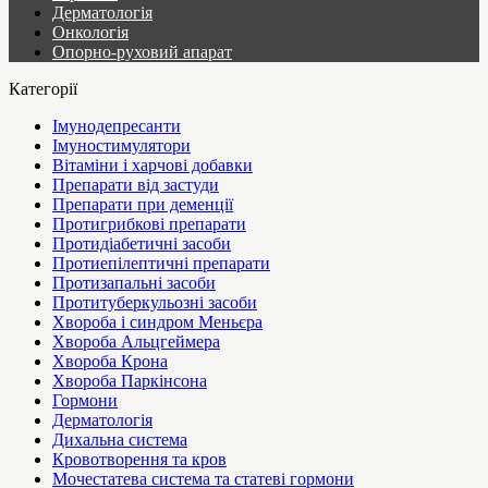
Дерматологія
Онкологія
Опорно-руховий апарат
Категорії
Імунодепресанти
Імуностимулятори
Вітаміни і харчові добавки
Препарати від застуди
Препарати при деменції
Протигрибкові препарати
Протидіабетичні засоби
Протиепілептичні препарати
Протизапальні засоби
Протитуберкульозні засоби
Хвороба і синдром Меньєра
Хвороба Альцгеймера
Хвороба Крона
Хвороба Паркінсона
Гормони
Дерматологія
Дихальна система
Кровотворення та кров
Мочестатева система та статеві гормони