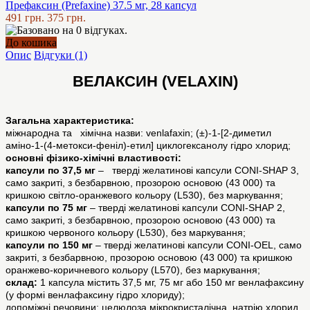
Префаксин (Prefaxine) 37.5 мг, 28 капсул
491 грн.
375 грн.
До кошика
Опис
Відгуки (1)
ВЕЛАКСИН (VELAXIN)
Загальна характеристика:
міжнародна та хімічна назви: venlafaxin; (±)-1-[2-диметил
аміно-1-(4-метокси-феніл)-етил] циклогексанолу гідро хлорид;
основні фізико-хімічні властивості:
капсули по 37,5 мг
– тверді желатинові капсули CONI-SHAP 3,
само закриті, з безбарвною, прозорою основою (43 000) та
кришкою світло-оранжевого кольору (L530), без маркування;
капсули по 75 мг
– тверді желатинові капсули CONI-SHAP 2,
само закриті, з безбарвною, прозорою основою (43 000) та
кришкою червоного кольору (L530), без маркування;
капсули по 150 мг
– тверді желатинові капсули CONI-OEL, само
закриті, з безбарвною, прозорою основою (43 000) та кришкою
оранжево-коричневого кольору (L570), без маркування;
склад:
1 капсула містить 37,5 мг, 75 мг або 150 мг венлафаксину
(у формі венлафаксину гідро хлориду);
допоміжні речовини: целюлоза мікрокристалічна, натрію хлорид,