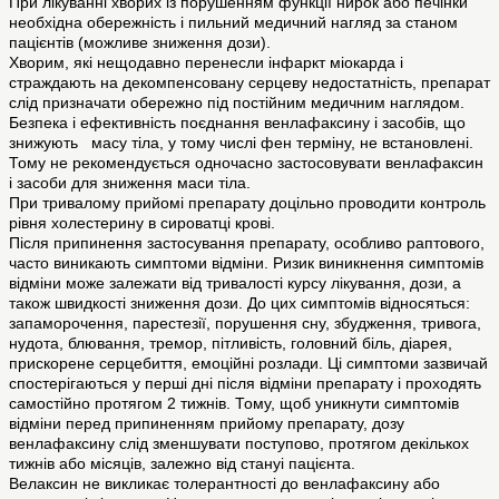
При лікуванні хворих із порушенням функції нирок або печінки
необхідна обережність і пильний медичний нагляд за станом
пацієнтів (можливе зниження дози).
Хворим, які нещодавно перенесли інфаркт міокарда і
страждають на декомпенсовану серцеву недостатність, препарат
слід призначати обережно під постійним медичним наглядом.
Безпека і ефективність поєднання венлафаксину і засобів, що
знижують масу тіла, у тому числі фен терміну, не встановлені.
Тому не рекомендується одночасно застосовувати венлафаксин
і засоби для зниження маси тіла.
При тривалому прийомі препарату доцільно проводити контроль
рівня холестерину в сироватці крові.
Після припинення застосування препарату, особливо раптового,
часто виникають симптоми відміни. Ризик виникнення симптомів
відміни може залежати від тривалості курсу лікування, дози, а
також швидкості зниження дози. До цих симптомів відносяться:
запаморочення, парестезії, порушення сну, збудження, тривога,
нудота, блювання, тремор, пітливість, головний біль, діарея,
прискорене серцебиття, емоційні розлади. Ці симптоми зазвичай
спостерігаються у перші дні після відміни препарату і проходять
самостійно протягом 2 тижнів. Тому, щоб уникнути симптомів
відміни перед припиненням прийому препарату, дозу
венлафаксину слід зменшувати поступово, протягом декількох
тижнів або місяців, залежно від стануі пацієнта.
Велаксин не викликає толерантності до венлафаксину або