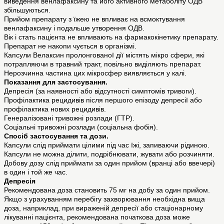
виведення венлафаксину та його активного метаболіту ОДВ
збільшуються.
Прийом препарату з їжею не впливає на всмоктування
венлафаксину і подальше утворення ОДВ.
Вік і стать пацієнта не впливають на фармакокінетику препарату.
Препарат не накопи чується в організмі.
Капсули Велаксин пролонгованої дії містять мікро сфери, які
потрапляючи в травний тракт, повільно виділяють препарат.
Нерозчинна частина цих мікросфер виявляється у калі.
Показання для застосування.
Депресія (за наявності або відсутності симптомів тривоги).
Профілактика рецидивів після першого епізоду депресії або
профілактика нових рецидивів.
Генералізовані тривожні розлади (ГТР).
Соціальні тривожні розлади (соціальна фобія).
Спосіб застосування та дози.
Капсули слід приймати цілими під час їжі, запиваючи рідиною.
Капсули не можна ділити, подрібнювати, жувати або розчиняти.
Добову дозу слід приймати за один прийом (вранці або ввечері)
в один і той же час.
Депресія
Рекомендована доза становить 75 мг на добу за один прийом.
Якщо з урахуванням перебігу захворювання необхідна вища
доза, наприклад, при вираженій депресії або стаціонарному
лікуванні пацієнта, рекомендована початкова доза може