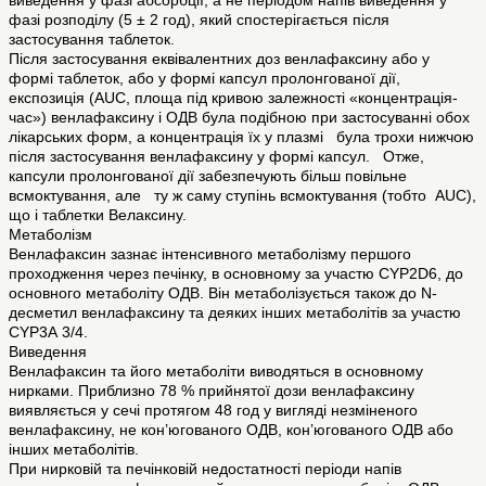
виведення у фазі абсорбції, а не періодом напів виведення у
фазі розподілу (5 ± 2 год), який спостерігається після
застосування таблеток.
Після застосування еквівалентних доз венлафаксину або у
формі таблеток, або у формі капсул пролонгованої дії,
експозиція (AUC, площа під кривою залежності «концентрація-
час») венлафаксину і ОДВ була подібною при застосуванні обох
лікарських форм, а концентрація їх у плазмі була трохи нижчою
після застосування венлафаксину у формі капсул. Отже,
капсули пролонгованої дії забезпечують більш повільне
всмоктування, але ту ж саму ступінь всмоктування (тобто AUC),
що і таблетки Велаксину.
Метаболізм
Венлафаксин зазнає інтенсивного метаболізму першого
проходження через печінку, в основному за участю CYP2D6, до
основного метаболіту ОДВ. Він метаболізується також до N-
десметил венлафаксину та деяких інших метаболітів за участю
CYP3А 3/4.
Виведення
Венлафаксин та його метаболіти виводяться в основному
нирками. Приблизно 78 % прийнятої дози венлафаксину
виявляється у сечі протягом 48 год у вигляді незміненого
венлафаксину, не кон’югованого ОДВ, кон’югованого ОДВ або
інших метаболітів.
При нирковій та печінковій недостатності періоди напів