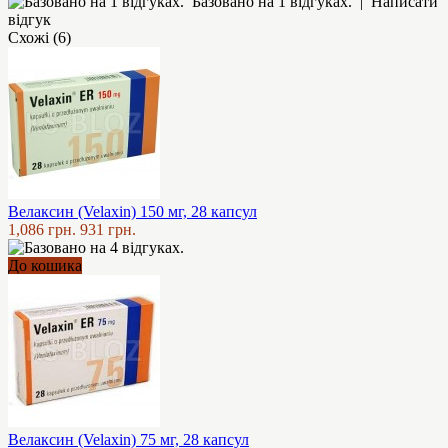
Базовано на 1 відгуках.
|
Написати
відгук
Схожі (6)
Велаксин (Velaxin) 150 мг, 28 капсул
1,086 грн.
931 грн.
До кошика
Велаксин (Velaxin) 75 мг, 28 капсул