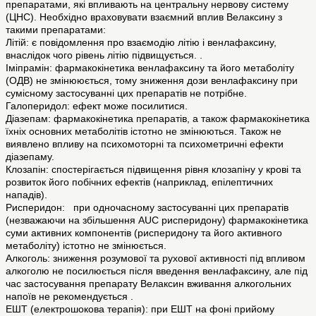
препаратами, які впливають на центральну нервову систему
(ЦНС). Необхідно враховувати взаємний вплив Велаксину з
такими препаратами:
Літій: є повідомлення про взаємодію літію і венлафаксину,
внаслідок чого рівень літію підвищується. .
Іміпрамін: фармакокінетика венлафаксину та його метаболіту
(ОДВ) не змінююється, тому зниження дози венлафаксину при
сумісному застосуванні цих препаратів не потрібне.
Галоперидол: ефект може посилитися.
Діазепам: фармакокінетика препаратів, а також фармакокінетика
їхніх основних метаболітів істотно не змінюються. Також не
виявлено впливу на психомоторні та психометричні ефекти
діазепаму.
Клозапін: спостерігається підвищення рівня клозапіну у крові та
розвиток його побічних ефектів (наприклад, епілептичних
нападів).
Рисперидон: при одночасному застосуванні цих препаратів
(незважаючи на збільшення AUC рисперидону) фармакокінетика
суми активних компонентів (рисперидону та його активного
метаболіту) істотно не змінюється.
Алкоголь: зниження розумової та рухової активності під впливом
алкоголю не посилюється після введення венлафаксину, але під
час застосування препарату Велаксин вживання алкогольних
напоїв не рекомендується .
ЕШТ (електрошокова терапія): при ЕШТ на фоні прийому