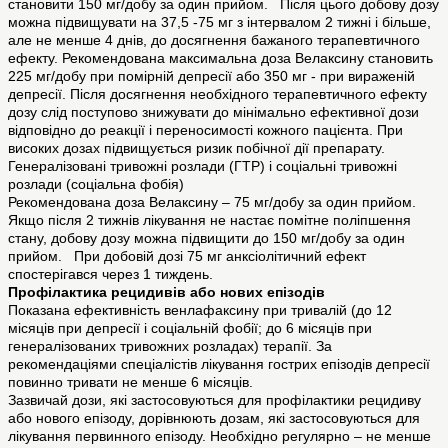
становити 150 мг/добу за один прийом. Після цього добову дозу
можна підвищувати на 37,5 -75 мг з інтервалом 2 тижні і більше,
але не менше 4 днів, до досягнення бажаного терапевтичного
ефекту. Рекомендована максимальна доза Велаксину становить
225 мг/добу при помірній депресії або 350 мг - при вираженій
депресії. Після досягнення необхідного терапевтичного ефекту
дозу слід поступово знижувати до мінімально ефективної дози
відповідно до реакції і переносимості кожного пацієнта. При
високих дозах підвищується ризик побічної дії препарату.
Генералізовані тривожні розлади (ГТР) і соціальні тривожні
розлади (соціальна фобія)
Рекомендована доза Велаксину – 75 мг/добу за один прийом.
Якщо після 2 тижнів лікування не настає помітне поліпшення
стану, добову дозу можна підвищити до 150 мг/добу за один
прийом. При добовій дозі 75 мг анксіолітичний ефект
спостерігався через 1 тиждень.
Профілактика рецидивів або нових епізодів
Показана ефективність венлафаксину при тривалій (до 12
місяців при депресії і соціальній фобії; до 6 місяців при
генералізованих тривожних розладах) терапії. За
рекомендаціями спеціалістів лікування гострих епізодів депресії
повинно тривати не менше 6 місяців.
Зазвичай дози, які застосовуються для профілактики рецидиву
або нового епізоду, дорівнюють дозам, які застосовуються для
лікування первинного епізоду. Необхідно регулярно – не менше