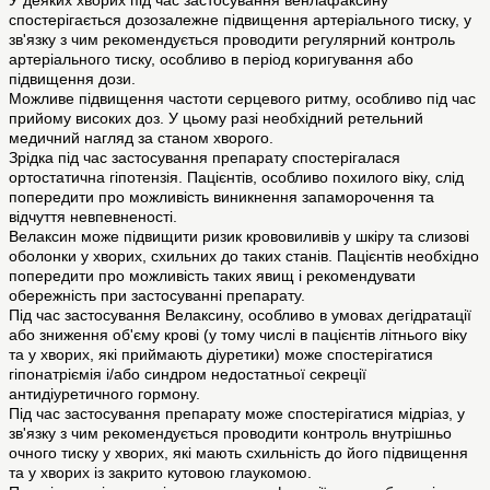
У деяких хворих під час застосування венлафаксину
спостерігається дозозалежне підвищення артеріального тиску, у
зв'язку з чим рекомендується проводити регулярний контроль
артеріального тиску, особливо в період коригування або
підвищення дози.
Можливе підвищення частоти серцевого ритму, особливо під час
прийому високих доз. У цьому разі необхідний ретельний
медичний нагляд за станом хворого.
Зрідка під час застосування препарату спостерігалася
ортостатична гіпотензія. Пацієнтів, особливо похилого віку, слід
попередити про можливість виникнення запаморочення та
відчуття невпевненості.
Велаксин може підвищити ризик крововиливів у шкіру та слизові
оболонки у хворих, схильних до таких станів. Пацієнтів необхідно
попередити про можливість таких явищ і рекомендувати
обережність при застосуванні препарату.
Під час застосування Велаксину, особливо в умовах дегідратації
або зниження об'єму крові (у тому числі в пацієнтів літнього віку
та у хворих, які приймають діуретики) може спостерігатися
гіпонатріємія і/або синдром недостатньої секреції
антидіуретичного гормону.
Під час застосування препарату може спостерігатися мідріаз, у
зв'язку з чим рекомендується проводити контроль внутрішньо
очного тиску у хворих, які мають схильність до його підвищення
та у хворих із закрито кутовою глаукомою.