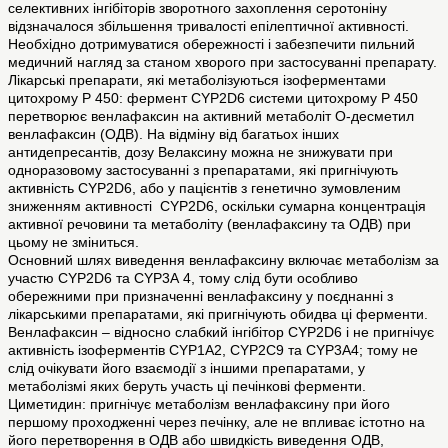
селективних інгібіторів зворотного захоплення серотоніну
відзначалося збільшення тривалості епілептичної активності.
Необхідно дотримуватися обережності і забезпечити пильний
медичний нагляд за станом хворого при застосуванні препарату.
Лікарські препарати, які метаболізуються ізоферментами
цитохрому Р 450: фермент CYP2D6 системи цитохрому Р 450
перетворює венлафаксин на активний метаболіт О-десметил
венлафаксин (ОДВ). На відміну від багатьох інших
антидепресантів, дозу Велаксину можна не знижувати при
одноразовому застосуванні з препаратами, які пригнічують
активність CYP2D6, або у пацієнтів з генетично зумовленим
зниженням активності CYP2D6, оскільки сумарна концентрація
активної речовини та метаболіту (венлафаксину та ОДВ) при
цьому не зміниться.
Основний шлях виведення венлафаксину включає метаболізм за
участю CYP2D6 та CYP3А 4, тому слід бути особливо
обережними при призначенні венлафаксину у поєднанні з
лікарськими препаратами, які пригнічують обидва ці ферменти.
Венлафаксин – відносно слабкий інгібітор CYP2D6 і не пригнічує
активність ізоферментів CYP1A2, CYP2C9 та CYP3A4; тому не
слід очікувати його взаємодії з іншими препаратами, у
метаболізмі яких беруть участь ці печінкові ферменти.
Циметидин: пригнічує метаболізм венлафаксину при його
першому проходженні через печінку, але не впливає істотно на
його перетворення в ОДВ або швидкість виведення ОДВ,