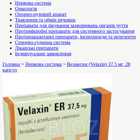
Нервова система
Онкологія
Опорно-руховий апарат
Травлення та обмін речовин
Препарати для лікування захворювань органів чуття
Протимікробні препарати для системного застосування
Протипаразитарні препарати, інсектициди та репеленти
Серцево-судинна система
Лікарські препарати
Індивідуальне замовлення
Головна
>
Нервова система
>
Велаксин (Velaxin) 37.5 мг, 28
капсул