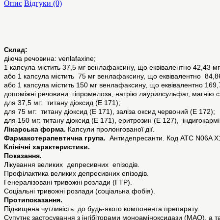
Опис
Відгуки (0)
Склад:
діюча речовина: venlafaxine;
1 капсула містить 37,5 мг венлафаксину, що еквівалентно 42,43 м
або 1 капсула містить 75 мг венлафаксину, що еквівалентно 84,8
або 1 капсула містить 150 мг венлафаксину, що еквівалентно 169
допоміжні речовини: гіпромелоза, натрію лаурилсульфат, магнію ст
для 37,5 мг: титану діоксид (Е 171);
для 75 мг: титану діоксид (Е 171), заліза оксид червоний (Е 172);
для 150 мг: титану діоксид (Е 171), еритрозин (Е 127), індигокармі
Лікарська форма.
Капсули пролонгованої дії.
Фармакотерапевтична група.
Антидепресанти. Код ATC N06A X
Клінічні характеристики.
Показання.
Лікування великих депресивних епізодів.
Профілактика великих депресивних епізодів.
Генералізовані тривожні розлади (ГТР).
Соціальні тривожні розлади (соціальна фобія).
Протипоказання.
Підвищена чутливість до будь-якого компонента препарату.
Супутнє застосування з інгібіторами моноаміноксидази (МАО), а та