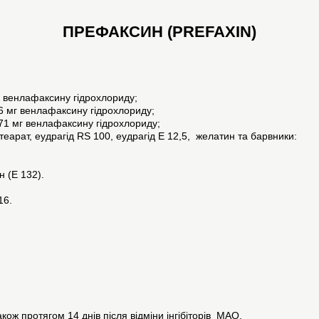
ПРЕФАКСИН (PREFAXIN)
г венлафаксину гідрохлориду;
6 мг венлафаксину гідрохлориду;
,71 мг венлафаксину гідрохлориду;
еарат, еудрагід RS 100, еудрагід E 12,5, желатин та барвники:
н (Е 132).
16.
кож протягом 14 днів після відміни інгібіторів МАО.