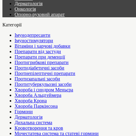
Дерматологія
Онкологія
Опорно-руховий апарат
Категорії
Імунодепресанти
Імуностимулятори
Вітаміни і харчові добавки
Препарати від застуди
Препарати при деменції
Протигрибкові препарати
Протидіабетичні засоби
Протиепілептичні препарати
Протизапальні засоби
Протитуберкульозні засоби
Хвороба і синдром Меньєра
Хвороба Альцгеймера
Хвороба Крона
Хвороба Паркінсона
Гормони
Дерматологія
Дихальна система
Кровотворення та кров
Мочестатева система та статеві гормони