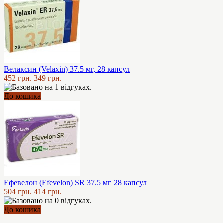
Велаксин (Velaxin) 37.5 мг, 28 капсул
452 грн.
349 грн.
До кошика
Ефевелон (Efevelon) SR 37.5 мг, 28 капсул
504 грн.
414 грн.
До кошика