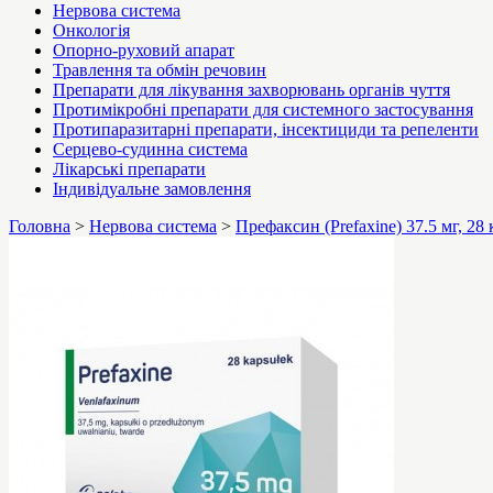
Нервова система
Онкологія
Опорно-руховий апарат
Травлення та обмін речовин
Препарати для лікування захворювань органів чуття
Протимікробні препарати для системного застосування
Протипаразитарні препарати, інсектициди та репеленти
Серцево-судинна система
Лікарські препарати
Індивідуальне замовлення
Головна
>
Нервова система
>
Префаксин (Prefaxine) 37.5 мг, 28