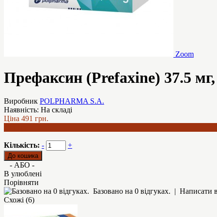
Zoom
Префаксин (Prefaxine) 37.5 мг,
Виробник
POLPHARMA S.A.
Наявність:
На складі
Ціна
491 грн.
375 грн.
Кількість:
-
+
- АБО -
В улюблені
Порівняти
Базовано на 0 відгуках.
|
Написати в
Схожі (6)