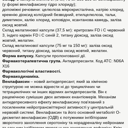
(у формі венлафаксину гідро хлориду);
допоміжні речовини: целюлоза мікрокристалічна, натрію хлорид,
кремнію діоксид колоїдний безводний, етилцелюлоза, тальк,
диметикон, калію хлорид, коповідон, ксантанова камедь, заліза
оксид жовтий.
Склад желатинової капсули (37,5 мг): еритрозин FD і С червоний
3, індиго кармін FD і С синій 2, титану діоксид, заліза оксид
жовтий, желатин.
Склад желатинової капсули (75 мг та 150 мг): заліза оксид
червоний, титану діоксид, заліза оксид жовтий, желатин.
Форма випуску.
Капсули пролонгованої дії.
Фармакотерапевтична група.
Антидепресанти. Код АТС: N06A
X16
Фармакологічні властивості.
Фармакодинаміка.
Венлафаксин
– новий антидепресант, який за хімічною
структурою не можна віднести ні до трициклічних чи
тетрациклічних чи інших відомих антидепресантів. Він є
рацемічною сумішшю двох активних енантіомерів. Механізм
антидепресивного ефекту венлафаксину пов'язаний з
посиленням нейротрансміттерної активності у центральній
нервовій системі. Венлафаксин та його основний метаболіт О-
десметил венлафаксин (ОДВ) є потужними інгібіторами
зворотного захоплення серотоніну та норадреналіну нейронами
та слаьким інгібітором зворот нього захоплення дофаміну. Крім