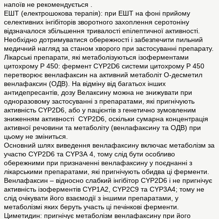
напоїв не рекомендується .
ЕШТ (електрошокова терапія): при ЕШТ на фоні прийому
селективних інгібіторів зворотного захоплення серотоніну
відзначалося збільшення тривалості епілептичної активності.
Необхідно дотримуватися обережності і забезпечити пильний
медичний нагляд за станом хворого при застосуванні препарату.
Лікарські препарати, які метаболізуються ізоферментами
цитохрому Р 450: фермент CYP2D6 системи цитохрому Р 450
перетворює венлафаксин на активний метаболіт О-десметил
венлафаксин (ОДВ). На відміну від багатьох інших
антидепресантів, дозу Велаксину можна не знижувати при
одноразовому застосуванні з препаратами, які пригнічують
активність CYP2D6, або у пацієнтів з генетично зумовленим
зниженням активності CYP2D6, оскільки сумарна концентрація
активної речовини та метаболіту (венлафаксину та ОДВ) при
цьому не зміниться.
Основний шлях виведення венлафаксину включає метаболізм за
участю CYP2D6 та CYP3А 4, тому слід бути особливо
обережними при призначенні венлафаксину у поєднанні з
лікарськими препаратами, які пригнічують обидва ці ферменти.
Венлафаксин – відносно слабкий інгібітор CYP2D6 і не пригнічує
активність ізоферментів CYP1A2, CYP2C9 та CYP3A4; тому не
слід очікувати його взаємодії з іншими препаратами, у
метаболізмі яких беруть участь ці печінкові ферменти.
Циметидин: пригнічує метаболізм венлафаксину при його