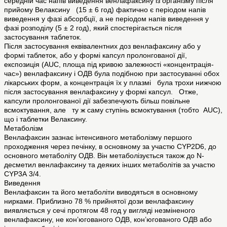
середній час напів виведення венлафаксину із організму після
прийому Велаксину (15 ± 6 год) фактично є періодом напів
виведення у фазі абсорбції, а не періодом напів виведення у
фазі розподілу (5 ± 2 год), який спостерігається після
застосування таблеток.
Після застосування еквівалентних доз венлафаксину або у
формі таблеток, або у формі капсул пролонгованої дії,
експозиція (AUC, площа під кривою залежності «концентрація-
час») венлафаксину і ОДВ була подібною при застосуванні обох
лікарських форм, а концентрація їх у плазмі була трохи нижчою
після застосування венлафаксину у формі капсул. Отже,
капсули пролонгованої дії забезпечують більш повільне
всмоктування, але ту ж саму ступінь всмоктування (тобто AUC),
що і таблетки Велаксину.
Метаболізм
Венлафаксин зазнає інтенсивного метаболізму першого
проходження через печінку, в основному за участю CYP2D6, до
основного метаболіту ОДВ. Він метаболізується також до N-
десметил венлафаксину та деяких інших метаболітів за участю
CYP3А 3/4.
Виведення
Венлафаксин та його метаболіти виводяться в основному
нирками. Приблизно 78 % прийнятої дози венлафаксину
виявляється у сечі протягом 48 год у вигляді незміненого
венлафаксину, не кон’югованого ОДВ, кон’югованого ОДВ або