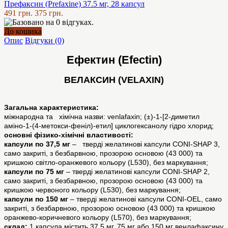
Префаксин (Prefaxine) 37.5 мг, 28 капсул
491 грн.
375 грн.
До кошика
Опис
Відгуки (0)
Ефектин (Efectin)
ВЕЛАКСИН (VELAXIN)
Загальна характеристика:
міжнародна та хімічна назви: venlafaxin; (±)-1-[2-диметил
аміно-1-(4-метокси-феніл)-етил] циклогексанолу гідро хлорид;
основні фізико-хімічні властивості:
капсули по 37,5 мг
– тверді желатинові капсули CONI-SHAP 3,
само закриті, з безбарвною, прозорою основою (43 000) та
кришкою світло-оранжевого кольору (L530), без маркування;
капсули по 75 мг
– тверді желатинові капсули CONI-SHAP 2,
само закриті, з безбарвною, прозорою основою (43 000) та
кришкою червоного кольору (L530), без маркування;
капсули по 150 мг
– тверді желатинові капсули CONI-OEL, само
закриті, з безбарвною, прозорою основою (43 000) та кришкою
оранжево-коричневого кольору (L570), без маркування;
склад:
1 капсула містить 37,5 мг, 75 мг або 150 мг венлафаксину