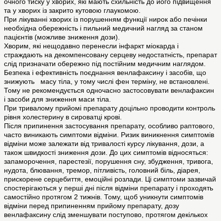
очного тиску у хворих, які мають схильність до його підвищення
та у хворих із закрито кутовою глаукомою.
При лікуванні хворих із порушенням функції нирок або печінки
необхідна обережність і пильний медичний нагляд за станом
пацієнтів (можливе зниження дози).
Хворим, які нещодавно перенесли інфаркт міокарда і
страждають на декомпенсовану серцеву недостатність, препарат
слід призначати обережно під постійним медичним наглядом.
Безпека і ефективність поєднання венлафаксину і засобів, що
знижують масу тіла, у тому числі фен терміну, не встановлені.
Тому не рекомендується одночасно застосовувати венлафаксин
і засоби для зниження маси тіла.
При тривалому прийомі препарату доцільно проводити контроль
рівня холестерину в сироватці крові.
Після припинення застосування препарату, особливо раптового,
часто виникають симптоми відміни. Ризик виникнення симптомів
відміни може залежати від тривалості курсу лікування, дози, а
також швидкості зниження дози. До цих симптомів відносяться:
запаморочення, парестезії, порушення сну, збудження, тривога,
нудота, блювання, тремор, пітливість, головний біль, діарея,
прискорене серцебиття, емоційні розлади. Ці симптоми зазвичай
спостерігаються у перші дні після відміни препарату і проходять
самостійно протягом 2 тижнів. Тому, щоб уникнути симптомів
відміни перед припиненням прийому препарату, дозу
венлафаксину слід зменшувати поступово, протягом декількох