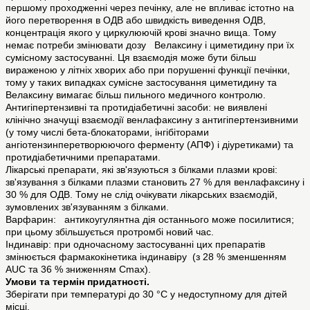
першому проходженні через печінку, але не впливає істотно на
його перетворення в ОДВ або швидкість виведення ОДВ,
концентрація якого у циркулюючій крові значно вища. Тому
немає потреби змінювати дозу Велаксину і циметидину при їх
сумісному застосуванні. Ця взаємодія може бути більш
вираженою у літніх хворих або при порушенні функції печінки,
тому у таких випадках сумісне застосування циметидину та
Велаксину вимагає більш пильного медичного контролю.
Антигіпертензивні та протидіабетичні засоби: не виявлені
клінічно значущі взаємодії венлафаксину з антигіпертензивними
(у тому числі бета-блокаторами, інгібіторами
ангіотензинперетворюючого ферменту (АПФ) і діуретиками) та
протидіабетичними препаратами.
Лікарські препарати, які зв'язуються з білками плазми крові:
зв'язування з білками плазми становить 27 % для венлафаксину і
30 % для ОДВ. Тому не слід очікувати лікарських взаємодій,
зумовлених зв'язуванням з білками.
Варфарин: антикоугулянтна дія останнього може посилитися;
при цьому збільшується протромбі новий час.
Індинавір: при одночасному застосуванні цих препаратів
змінюється фармакокінетика індинавіру (з 28 % зменшенням
AUС та 36 % зниженням Cmax).
Умови та термін придатності.
Зберігати при температурі до 30 °С у недоступному для дітей
місці.