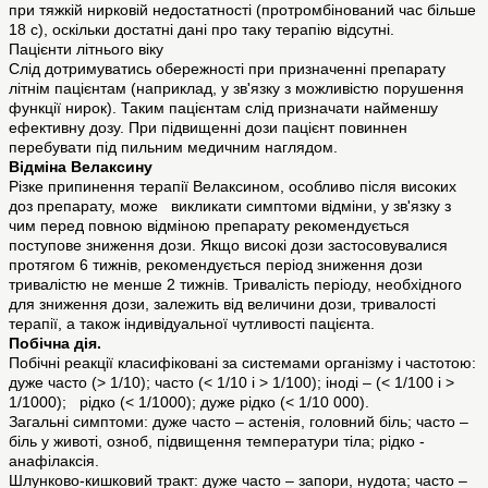
при тяжкій нирковій недостатності (протромбінований час більше
18 с), оскільки достатні дані про таку терапію відсутні.
Пацієнти літнього віку
Слід дотримуватись обережності при призначенні препарату
літнім пацієнтам (наприклад, у зв'язку з можливістю порушення
функції нирок). Таким пацієнтам слід призначати найменшу
ефективну дозу. При підвищенні дози пацієнт повиннен
перебувати під пильним медичним наглядом.
Відміна Велаксину
Різке припинення терапії Велаксином, особливо після високих
доз препарату, може викликати симптоми відміни, у зв'язку з
чим перед повною відміною препарату рекомендується
поступове зниження дози. Якщо високі дози застосовувалися
протягом 6 тижнів, рекомендується період зниження дози
тривалістю не менше 2 тижнів. Тривалість періоду, необхідного
для зниження дози, залежить від величини дози, тривалості
терапії, а також індивідуальної чутливості пацієнта.
Побічна дія.
Побічні реакції класифіковані за системами організму і частотою:
дуже часто (> 1/10); часто (< 1/10 і > 1/100); іноді – (< 1/100 і >
1/1000); рідко (< 1/1000); дуже рідко (< 1/10 000).
Загальні симптоми: дуже часто – астенія, головний біль; часто –
біль у животі, озноб, підвищення температури тіла; рідко -
анафілаксія.
Шлунково-кишковий тракт: дуже часто – запори, нудота; часто –