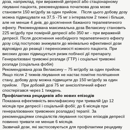
доза, наприклад, при вираженій депресії або стаціонарному
лікуванні пацієнта, рекомендована початкова доза може
становити 150 мг/добу за один прийом. Після цього добову дозу
можна підвищувати на 37,5 -75 мг з інтервалом 2 тижні і більше,
але не менше 4 днів, до досягнення бажаного терапевтичного
ефекту. Рекомендована максимальна доза Велаксину становить
225 мг/добу при помірній депресії або 350 мг - при вираженій
депресії. Після досягнення необхідного терапевтичного ефекту
дозу слід поступово знижувати до мінімально ефективної дози
відповідно до реакції і переносимості кожного пацієнта. При
високих дозах підвищується ризик побічної дії препарату.
Генералізовані тривожні розлади (ГТР) і соціальні тривожні
розлади (соціальна фобія)
Рекомендована доза Велаксину – 75 мг/добу за один прийом.
Якщо після 2 тижнів лікування не настає помітне поліпшення
стану, добову дозу можна підвищити до 150 мг/добу за один
прийом. При добовій дозі 75 мг анксіолітичний ефект
спостерігався через 1 тиждень.
Профілактика рецидивів або нових епізодів
Показана ефективність венлафаксину при тривалій (до 12
місяців при депресії і соціальній фобії; до 6 місяців при
генералізованих тривожних розладах) терапії. За
рекомендаціями спеціалістів лікування гострих епізодів депресії
повинно тривати не менше 6 місяців.
Зазвичай дози, які застосовуються для профілактики рецидиву