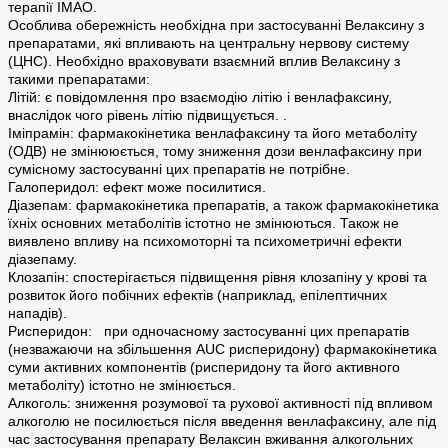
терапії ІМАО.
Особлива обережність необхідна при застосуванні Велаксину з
препаратами, які впливають на центральну нервову систему
(ЦНС). Необхідно враховувати взаємний вплив Велаксину з
такими препаратами:
Літій: є повідомлення про взаємодію літію і венлафаксину,
внаслідок чого рівень літію підвищується. .
Іміпрамін: фармакокінетика венлафаксину та його метаболіту
(ОДВ) не змінююється, тому зниження дози венлафаксину при
сумісному застосуванні цих препаратів не потрібне.
Галоперидол: ефект може посилитися.
Діазепам: фармакокінетика препаратів, а також фармакокінетика
їхніх основних метаболітів істотно не змінюються. Також не
виявлено впливу на психомоторні та психометричні ефекти
діазепаму.
Клозапін: спостерігається підвищення рівня клозапіну у крові та
розвиток його побічних ефектів (наприклад, епілептичних
нападів).
Рисперидон: при одночасному застосуванні цих препаратів
(незважаючи на збільшення AUC рисперидону) фармакокінетика
суми активних компонентів (рисперидону та його активного
метаболіту) істотно не змінюється.
Алкоголь: зниження розумової та рухової активності під впливом
алкоголю не посилюється після введення венлафаксину, але під
час застосування препарату Велаксин вживання алкогольних