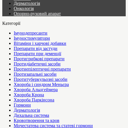
Дерматологія
Онкологія
Опорно-руховий апарат
Категорії
Імунодепресанти
Імуностимулятори
Вітаміни і харчові добавки
Препарати від застуди
Препарати при деменції
Протигрибкові препарати
Протидіабетичні засоби
Протиепілептичні препарати
Протизапальні засоби
Протитуберкульозні засоби
Хвороба і синдром Меньєра
Хвороба Альцгеймера
Хвороба Крона
Хвороба Паркінсона
Гормони
Дерматологія
Дихальна система
Кровотворення та кров
Мочестатева система та статеві гормони