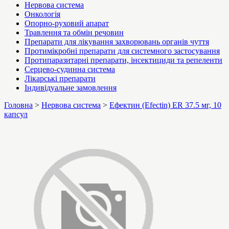
Нервова система
Онкологія
Опорно-руховий апарат
Травлення та обмін речовин
Препарати для лікування захворювань органів чуття
Протимікробні препарати для системного застосування
Протипаразитарні препарати, інсектициди та репеленти
Серцево-судинна система
Лікарські препарати
Індивідуальне замовлення
Головна
>
Нервова система
>
Ефектин (Efectin) ER 37.5 мг, 10
капсул