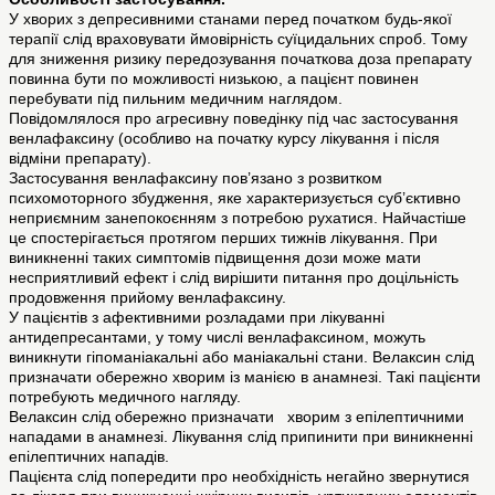
У хворих з депресивними станами перед початком будь-якої
терапії слід враховувати ймовірність суїцидальних спроб. Тому
для зниження ризику передозування початкова доза препарату
повинна бути по можливості низькою, а пацієнт повинен
перебувати під пильним медичним наглядом.
Повідомлялося про агресивну поведінку під час застосування
венлафаксину (особливо на початку курсу лікування і після
відміни препарату).
Застосування венлафаксину пов’язано з розвитком
психомоторного збудження, яке характеризується суб’єктивно
неприємним занепокоєнням з потребою рухатися. Найчастіше
це спостерігається протягом перших тижнів лікування. При
виникненні таких симптомів підвищення дози може мати
несприятливий ефект і слід вирішити питання про доцільність
продовження прийому венлафаксину.
У пацієнтів з афективними розладами при лікуванні
антидепресантами, у тому числі венлафаксином, можуть
виникнути гіпоманіакальні або маніакальні стани. Велаксин слід
призначати обережно хворим із манією в анамнезі. Такі пацієнти
потребують медичного нагляду.
Велаксин слід обережно призначати хворим з епілептичними
нападами в анамнезі. Лікування слід припинити при виникненні
епілептичних нападів.
Пацієнта слід попередити про необхідність негайно звернутися