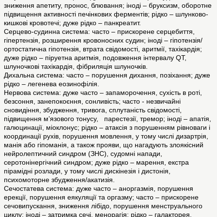
зниження апетиту, пронос, блювання; іноді – бруксизм, оборотне
підвищення активності печінкових ферментів; рідко – шлунково-
кишкові кровотечі; дуже рідко – панкреатит.
Серцево-судинна система: часто – прискорене серцебиття,
гіпертензія, розширення кровоносних судин; іноді – гіпотензія/
ортостатична гіпотензія, втрата свідомості, аритмії, тахікардія;
дуже рідко – піруетна аритмія, подовження інтервалу QT,
шлуночкові тахікардія, фібриляція шлуночків.
Дихальна система: часто – порушення дихання, позіхання; дуже
рідко – легенева еозинофілія.
Нервова система: дуже часто – запаморочення, сухість в роті,
безсоння, занепокоєння, сонливість; часто - незвичайні
сновидіння, збудження, тривога, сплутаність свідомості,
підвищення м’язового тонусу, парестезії, тремор; іноді – апатія,
галюцинації, міоклонус; рідко – атаксія з порушенням рівноваги і
координації рухів, порушення мовлення, у тому числі дизартрія,
манія або гіпоманія, а також прояви, що нагадують злоякісний
нейролептичний синдром (ЗНС), судомні напади,
серотонінергічний синдром; дуже рідко – марення, екстра
пірамідні розлади, у тому числі дискінезія і дистонія,
психомоторне збудження/акатизія.
Сечостатева система: дуже часто – аноргазмія, порушення
ерекції, порушення еякуляції та оргазму; часто – прискорене
сечовипускання, зниження лібідо, порушення менструального
циклу; іноді – затримка сечі, менорагія; рідко – галакторея.