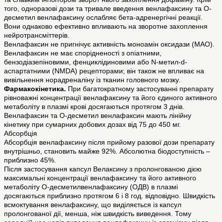
того, одноразові дози та тривале введення венлафаксину та О-
десметил венлафаксину ослабляє бета-адренергічні реакції.
Вони однаково ефективно впливають на зворотне захоплення
нейротрансміттерів.
Венлафаксин не пригнічує активність моноамін оксидази (МАО).
Венлафаксин не має спорідненості з опіатними,
бензодіазепіновими, фенциклідиновими або N-метил-d-
аспартатними (NMDA) рецепторами; він також не впливає на
вивільнення норадреналіну із тканин головного мозку.
Фармакокінетика.
При багатократному застосуванні препарату
рівноважні концентрації венлафаксину та його єдиного активного
метаболіту в плазмі крові досягаються протягом 3 днів.
Венлафаксин та О-десметил венлафаксин мають лінійну
кінетику при сумарних добових дозах від 75 до 450 мг.
Абсорбція
Абсорбція венлафаксину після прийому разової дози препарату
внутрішньо, становить майже 92%. Абсолютна біодоступність –
приблизно 45%.
Після застосування капсул Велаксину з пролонгованою дією
максимальні концентрації венлафаксину та його активного
метаболіту О-десметилвенлафаксину (ОДВ) в плазмі
досягаються приблизно протягом 6 і 8 год. відповідно. Швидкість
всмоктування венлафаксину, що виділяється із капсул
пролонгованої дії, менша, ніж швидкість виведення. Тому