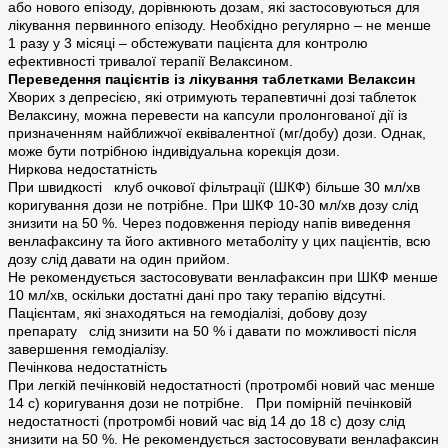
або нового епізоду, дорівнюють дозам, які застосовуються для
лікування первинного епізоду. Необхідно регулярно – не менше
1 разу у 3 місяці – обстежувати пацієнта для контролю
ефективності тривалої терапії Велаксином.
Переведення пацієнтів із лікування таблетками Велаксин
Хворих з депресією, які отримують терапевтичні дозі таблеток
Велаксину, можна перевести на капсули пролонгованої дії із
призначенням найближчої еквівалентної (мг/добу) дози. Однак,
може бути потрібною індивідуальна корекція дози.
Ниркова недостатність
При швидкості клуб очкової фільтрації (ШКФ) більше 30 мл/хв
коригування дози не потрібне. При ШКФ 10-30 мл/хв дозу слід
знизити на 50 %. Через подовження періоду напів виведення
венлафаксину та його активного метаболіту у цих пацієнтів, всю
дозу слід давати на один прийом.
Не рекомендується застосовувати венлафаксин при ШКФ менше
10 мл/хв, оскільки достатні дані про таку терапію відсутні.
Пацієнтам, які знаходяться на гемодіалізі, добову дозу
препарату слід знизити на 50 % і давати по можливості після
завершення гемодіалізу.
Печінкова недостатність
При легкій печінковій недостатності (протромбі новий час менше
14 с) коригування дози не потрібне. При помірній печінковій
недостатності (протромбі новий час від 14 до 18 с) дозу слід
знизити на 50 %. Не рекомендується застосовувати венлафаксин