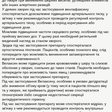
до лікаря при виникненні шкірних висипів, уртикарних елементів
або інших алергічних реакцій.
У деяких хворих під час застосування венлафаксину
спостерігається дозозалежне підвищення артеріального тиску, у
зв'язку з чим рекомендується проводити регулярний контроль
артеріального тиску, особливо в період коригування або
підвищення дози.
Можливе підвищення частоти серцевого ритму, особливо під час
прийому високих доз. У цьому разі необхідний ретельний
медичний нагляд за станом хворого.
Зрідка під час застосування препарату спостерігалася
ортостатична гіпотензія. Пацієнтів, особливо похилого віку, слід
попередити про можливість виникнення запаморочення та
відчуття невпевненості.
Велаксин може підвищити ризик крововиливів у шкіру та слизові
оболонки у хворих, схильних до таких станів. Пацієнтів необхідно
попередити про можливість таких явищ і рекомендувати
обережність при застосуванні препарату.
Під час застосування Велаксину, особливо в умовах дегідратації
або зниження об'єму крові (у тому числі в пацієнтів літнього віку
та у хворих, які приймають діуретики) може спостерігатися
гіпонатріємія і/або синдром недостатньої секреції
антидіуретичного гормону.
Під час застосування препарату може спостерігатися мідріаз, у
зв'язку з чим рекомендується проводити контроль внутрішньо