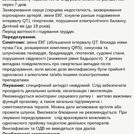
через 7 днів.
Захворювання серця (серцева недостатність, захворювання
коронарних артерій, зміни ЕКГ, існуюче раніше подовження
інтервалу QT), гіпертензія, порушення електролітного балансу.
Дитячий вік (до 18 років).
Період вагітності і годування груддю.
Передозування.
Симптоми:
зміна ЕКГ (збільшення інтервалу QT, блокада ніжки
пучка Гіса, розширення комплексу QRS), синусова та
шлуночкова тахікардія, брадикардія, гіпотензія, судомні стани,
порушення свідомості (зниження рівня бадьорості). У деяких
випадках повідомлялось про смертельні випадки після
передозування, коли високі дози венлафаксину були прийняті
одночасно з алкоголем та/або іншими психотропними
препаратами.
Лікування:
специфічний антидот невідомий. Слід забезпечити
прохідність дихальних шляхів, оксигенацію і вентиляцію.
Рекомендується моніторинг серцевого ритму і життєво важливих
функцій організму, а також загальна підтримуюча і
симптоматична терапія. Можна дати активоване вугілля або
промити шлунок. Викликати блювання не рекомендується. При
лікуванні передозування слід враховувати можливість
одночасного прийому пацієнтом декількох препаратів.
Венлафаксин та ОДВ не виводяться при діалізі.
Особливості застосування.