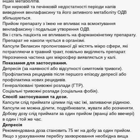
інших метаболітів.
При нирковій та печінковій недостатності періоди напів
виведення венлафаксину та його активного метаболіту ОДВ
збільшуються.
Прийом препарату з їжею не впливає на всмоктування
венлафаксину і подальше утворення ОДВ.
Вік і стать пацієнта не впливають на фармакокінетику препарату.
Препарат не накопи чується в організмі.
Капсули Велаксин пролонгованої дії містять мікро сфери, які
потрапляючи в травний тракт, повільно виділяють препарат.
Нерозчинна частина цих мікросфер виявляється у калі.
Показання для застосування.
Депресія (за наявності або відсутності симптомів тривоги).
Профілактика рецидивів після першого епізоду депресії або
профілактика нових рецидивів.
Генералізовані тривожні розлади (ГТР).
Соціальні тривожні розлади (соціальна фобія).
Спосіб застосування та дози.
Капсули слід приймати цілими під час їжі, запиваючи рідиною.
Капсули не можна ділити, подрібнювати, жувати або розчиняти.
Добову дозу слід приймати за один прийом (вранці або ввечері)
в один і той же час.
Депресія
Рекомендована доза становить 75 мг на добу за один прийом.
Якщо з урахуванням перебігу захворювання необхідна вища