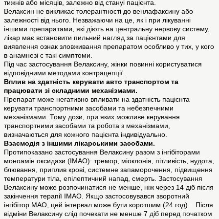
тижнів або місяців, залежно від стануі пацієнта.
Велаксин не викликає толерантності до венлафаксину або
залежності від нього. Незважаючи на це, як і при лікуванні
іншими препаратами, які діють на центральну нервову систему,
лікар має встановити пильний нагляд за пацієнтами для
виявлення ознак зловживання препаратом особливо у тих, у кого
в анамнезі є такі симптоми.
Під час застосування Велаксину, жінки повинні користуватися
відповідними методами контрацепції .
Вплив на здатність керувати авто транспортом та
працювати зі складними механізмами.
Препарат може негативно впливати на здатність пацієнта
керувати транспортними засобами та небезпечними
механізмами. Тому дози, при яких можливе керування
транспортними засобами та робота з механізмами,
визначаються для кожного пацієнта індивідуально.
Взаємодія з іншими лікарськими засобами.
Протипоказано застосування Велаксину разом з інгібіторами
моноамін оксидази (ІМАО): тремор, міоклонія, пітливість, нудота,
блювання, приплив крові, системне запаморочення, підвищення
температури тіла, епілептичний напад, смерть. Застосування
Велаксину може розпочинатися не менше, ніж через 14 діб після
закінчення терапії ІМАО. Якщо застосовувався зворотний
інгібітор МАО, цей інтервал може бути коротшим (24 год). Після
відміни Велаксину слід почекати не менше 7 діб перед початком