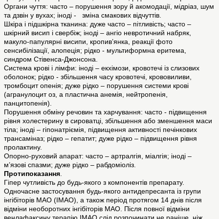
Органи чуття: часто – порушення зору й акомодації, мідріаз, шум
та дзвін у вухах; іноді - зміна смакових відчуттів.
Шкіра і підшкірна тканина: дуже часто – пітливість; часто –
шкірний висип і свербіж; іноді – ангіо невротичний набряк,
макуло-папулярні висипи, кропив’янка, реакції фото
сенсибілізації, алопеція; рідко - мультиформна еритема,
синдром Стівенса-Джонсона.
Система крові і лімфи: іноді – екхімози, кровотечі із слизових
оболонок; рідко - збільшення часу кровотечі, крововиливи,
тромбоцит опенія; дуже рідко – порушення системи крові
(агранулоцит оз, а пластична анемія, нейтропенія,
панцитопенія).
Порушення обміну речовин та харчування: часто - підвищення
рівня холестерину в сироватці, збільшення або зменшення маси
тіла; іноді – гіпонатріємія, підвищення активності печінкових
трансаміназ; рідко – гепатит; дуже рідко – підвищення рівня
пролактину.
Опорно-руховий апарат: часто – артралгія, міалгія; іноді –
м’язові спазми; дуже рідко – рабдоміоліз.
Протипоказання
.
Гіпер чутливість до будь-якого з компонентів препарату.
Одночасне застосування будь-якого антидепресанта із групи
інгібіторів МАО (ІМАО), а також період протягом 14 днів після
відміни необоротних інгібіторів МАО. Після повної відміни
венлафаксину терапію ІМАО слід розпочинати не раніше, ніж